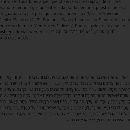
lo tanto, afortunado es aquel que observa los preceptos de la Torá.
necesario tener un ángel que interceda por la persona, puesto que está
 y guardará tu pie, para que no sea prendido» (Mishlé/Proverbios
ehilim/Salmos 121:7). Porque el Santo, bendito sea Él, ve todo lo qu
o como lo malo. Y entonces Él dice: «’¿Podrá alguien ocultarse en
ashem
» (Irmiahu/Jeremías 23:24). SI ESTO ES ASÍ, ¿POR QUÉ
A O QUE ACUSE?
ַיֹּאמֶר ה’ אֶל מֹשֶׁה בֹּא אֶל פַּרְעֹה כִּי אֲנִי הִכְבַּדְתִּי אֶת לִבּוֹ וְגוֹ’. רַבִּי יְהוּדָה פָּתַח וְאָמַר,
ַלֵּכוּן. כַּמָּה צְרִיכִים בְּנֵי אָדָם לָלֶכֶת בְּדַרְכֵי הַקָּדוֹשׁ בָּרוּךְ הוּא וְלִשְׁמֹר מִצְווֹת הַתּוֹרָה כְּדֵי שֶׁ
ׁלְּמַעְלָה וּמַטָּה, מִשּׁוּם שֶׁהֲרֵי כְּמוֹ שֶׁנִּמְצָאִים מְקַטְרְגִים בָּעוֹלָם לְמַטָּה, כָּךְ גַּם נִמְצָאִים
וֹתָם שֶׁעוֹשִׂים מִצְווֹת הַתּוֹרָה וְהוֹלְכִים בְּדֶרֶךְ יְשָׁרָה בְּיִרְאַת אֲדוֹנָם, כַּמָּה סָנֵגוֹרִים שֶׁעוֹמ
לָיו מַלְאָךְ מֵלִיץ אֶחָד מִנִּי אָלֶף וְגוֹ’. וְכָתוּב וַיְחֻנֶּנּוּ וַיֹּאמֶר פְּדָעֵהוּ מֵרֶדֶת שַׁחַת מָצָאתִי כֹפֶר
ָמַר לוֹ רַבִּי חִיָּיא, אִם כָּךְ, לָמָּה צָרִיךְ כָּאן מַלְאָךְ שֶׁיִּהְיֶה סָנֵגוֹר עַל הָאָדָם, וַהֲרֵי כָּתוּב (משל
ים קכא) ה’ יִשְׁמָרְךָ מִכָּל רָע. שֶׁהֲרֵי רוֹאֶה הַקָּדוֹשׁ בָּרוּךְ הוּא כָּל מַה שֶּׁאָדָם עוֹשֶׂה בָּעו
ִסָּתֵר אִישׁ בַּמִּסְתָּרִים וַאֲנִי לֹא אֶרְאֶנּוּ נְאֻם ה