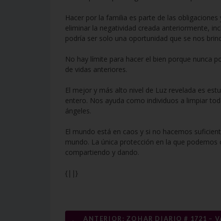
Hacer por la familia es parte de las obligacione
eliminar la negatividad creada anteriormente, in
podría ser solo una oportunidad que se nos brin
No hay límite para hacer el bien porque nunca 
de vidas anteriores.
El mejor y más alto nivel de Luz revelada es est
entero. Nos ayuda como individuos a limpiar to
ángeles.
El mundo está en caos y si no hacemos suficien
mundo. La única protección en la que podemos c
compartiendo y dando.
{||}
Navegación
←
ANTERIOR: ZOHAR DIARIO # 1721 – V