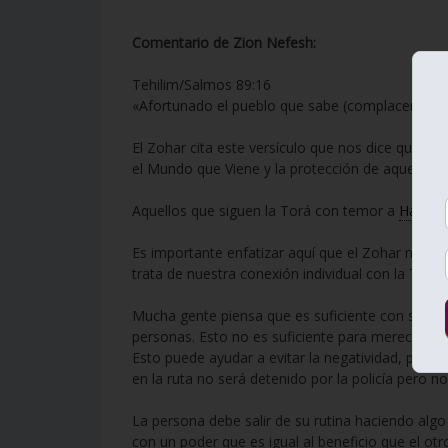
Comentario de Zion Nefesh:
Tehilim/Salmos 89:16
«Afortunado el pueblo que sabe (complacerte co
El Zohar cita este versículo que nos dice que c
el Mundo que Viene y la protección de aquellos
Aquellos que siguen la Torá con temor a
Hashe
Es importante enfatizar aquí que el Zohar no dice
trata de nuestra conexión individual con la Torá
Mucha gente piensa que es suficiente con ser u
personas. Esto no es suficiente para merecer la
Esto puede ayudar a evitar la negatividad, pero
en la ruta no será detenido por la policía pero n
La persona debe salir de su rutina haciendo alg
con un poder que es igual al beneficio que el otro