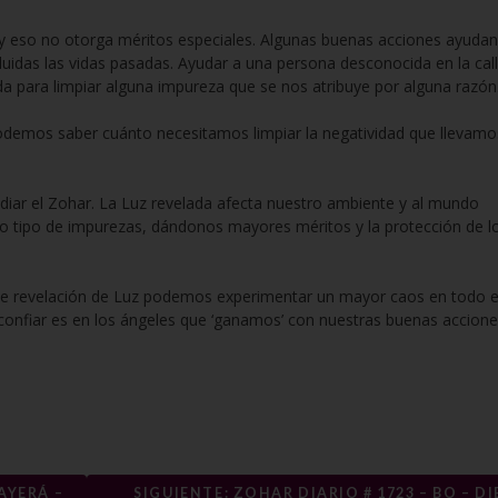
s y eso no otorga méritos especiales. Algunas buenas acciones ayudan
cluidas las vidas pasadas. Ayudar a una persona desconocida en la cal
da para limpiar alguna impureza que se nos atribuye por alguna razón
podemos saber cuánto necesitamos limpiar la negatividad que llevamo
udiar el Zohar. La Luz revelada afecta nuestro ambiente y al mundo
do tipo de impurezas, dándonos mayores méritos y la protección de l
te revelación de Luz podemos experimentar un mayor caos en todo e
onfiar es en los ángeles que ‘ganamos’ con nuestras buenas accione
AYERÁ –
SIGUIENTE: ZOHAR DIARIO # 1723 – BO – DI