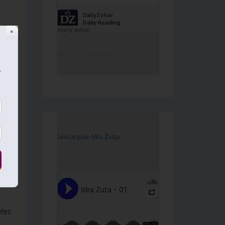
✕
DailyZohar
·
Daily Reading
r
para
Se
[Descargue Idra Zuta
s
mas
eles