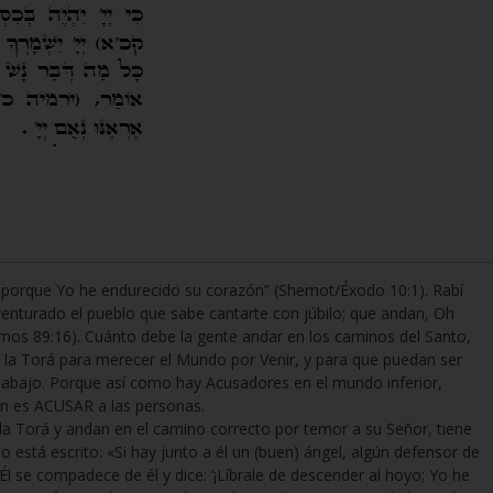
 porque Yo he endurecido su corazón” (Shemot/Éxodo 10:1). Rabí
aventurado el pueblo que sabe cantarte con júbilo; que andan, Oh
Salmos 89:16). Cuánto debe la gente andar en los caminos del Santo,
e la Torá para merecer el Mundo por Venir, y para que puedan ser
y abajo. Porque así como hay Acusadores en el mundo inferior,
ón es ACUSAR a las personas.
la Torá y andan en el camino correcto por temor a su Señor, tiene
está escrito: «Si hay junto a él un (buen) ángel, algún defensor de
l se compadece de él y dice: ‘¡Líbrale de descender al hoyo; Yo he