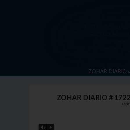
Skip
to
content
ZOHAR DIARIO
ZOHAR DIARIO # 1722
POS
Vm
P