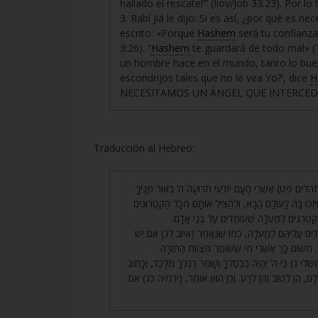
hallado el rescate!’” (Iiov/Job 33:23). Por 
3. Rabí Jiá le dijo: Si es así, ¿por qué es 
escrito: «Porque
Hashem
será tu confianza
3:26). “
Hashem
te guardará de todo mal» (T
un hombre hace en el mundo, tanto lo buen
escondrijos tales que no le vea Yo?’, dice
H
NECESITAMOS UN ÁNGEL QUE INTERCED
Traducción al Hebreo:
1.  (תהלים פט) אַשְׁרֵי הָעָם יוֹדְעֵי תְרוּעָה ה’ בְּאוֹר פָּנֶיךָ
יִּזְכּוּ בָהּ לָעוֹלָם הַבָּא, וּלְהַצִּיל אוֹתָם מִכָּל הַקִּטְרוּגִים
 מְקַטְרְגִים לְמַעְלָה שֶׁעוֹמְדִים עַל בְּנֵי אָדָם
2. ְדִים עֲלֵיהֶם לְמַעְלָה, כְּמוֹ שֶׁנֶּאֱמַר (איוב לג) אִם יֵשׁ
. מִשּׁוּם כָּךְ אַשְׁרֵי מִי שֶׁשּׁוֹמֵר מִצְווֹת הַתּוֹרָה
3. י ג) כִּי ה’ יִהְיֶה בְּכִסְלֶךָ וְשָׁמַר רַגְלְךָ מִלָּכֶד, וְכָתוּב
(ֹלָם, הֵן לְטוֹב וְהֵן לְרַע. וְכֵן הוּא אוֹמֵר, (ירמיה כג) אִם