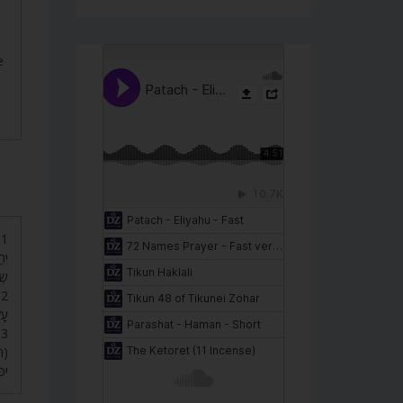
e
ו
יְה
שֶ.
א
עָ.
א
תהל
י’.