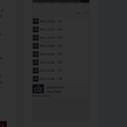
 a
le
.
s
os
l
s,
DailyZohar
·
Idra Zuta
EZ