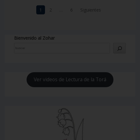
Navegación
1
2
…
6
Siguientes
de
entradas
Bienvenido al Zohar
Ver videos de Lectura de la Torá