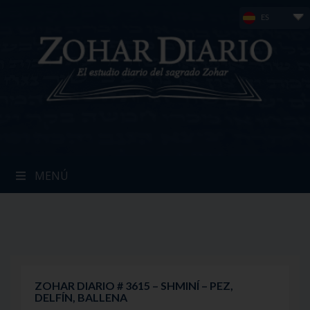
Skip
ES
to
content
MENÚ
ZOHAR DIARIO # 3615 – SHMINÍ – PEZ,
DELFÍN, BALLENA