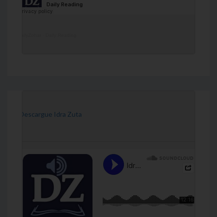
DailyZohar
·
Daily Reading
[Descargue Idra Zuta