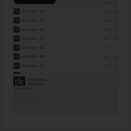
DailyZohar
·
Idra Zuta