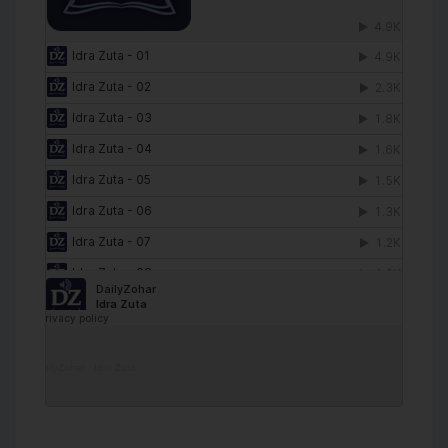
DailyZohar
·
Idra Zuta