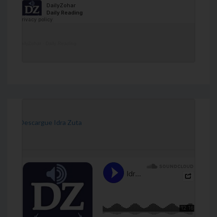
DailyZohar
·
Daily Reading
[Descargue Idra Zuta