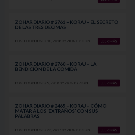
ZOHAR DIARIO # 2761 – KORAJ – EL SECRETO
DE LAS TRES DÉCIMAS
POSTED ON
JUNIO 10, 2018
BY
ZION
BY
ZION
LEER MÁS
ZOHAR DIARIO # 2760 – KORAJ – LA
BENDICIÓN DE LA COMIDA
POSTED ON
JUNIO 9, 2018
BY
ZION
BY
ZION
LEER MÁS
ZOHAR DIARIO # 2465 – KORAJ – CÓMO
MATAR A LOS ‘EXTRAÑOS’ CON SUS
PALABRAS
POSTED ON
JUNIO 22, 2017
BY
ZION
BY
ZION
LEER MÁS