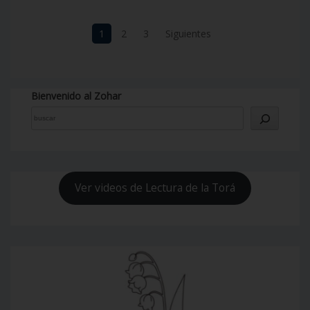
Navegación
1
2
3
Siguientes
de
entradas
Bienvenido al Zohar
Ver videos de Lectura de la Torá