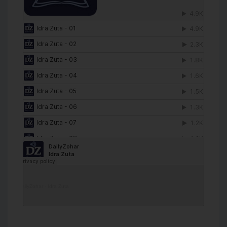
DailyZohar
·
Idra Zuta