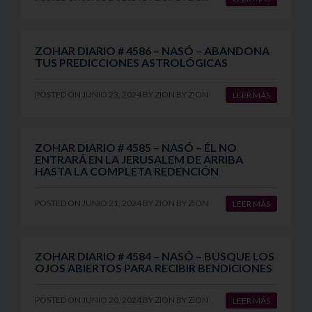
ZOHAR DIARIO # 4586 – NASÓ – ABANDONA
TUS PREDICCIONES ASTROLÓGICAS
POSTED ON
JUNIO 23, 2024
BY
ZION
BY
ZION
LEER MÁS
ZOHAR DIARIO # 4585 – NASÓ – ÉL NO
ENTRARÁ EN LA JERUSALEM DE ARRIBA
HASTA LA COMPLETA REDENCIÓN
POSTED ON
JUNIO 21, 2024
BY
ZION
BY
ZION
LEER MÁS
ZOHAR DIARIO # 4584 – NASÓ – BUSQUE LOS
OJOS ABIERTOS PARA RECIBIR BENDICIONES
POSTED ON
JUNIO 20, 2024
BY
ZION
BY
ZION
LEER MÁS