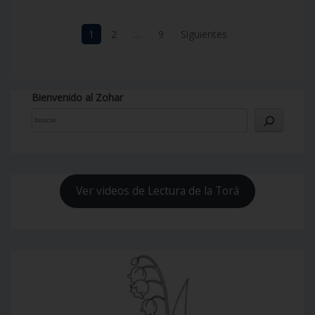
Navegación
1
2
…
9
Siguientes
de
entradas
Bienvenido al Zohar
Ver videos de Lectura de la Torá