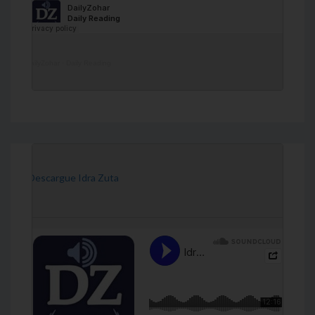
DailyZohar
·
Daily Reading
[Descargue Idra Zuta