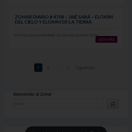
ZOHAR DIARIO # 4708 – JAIÉ SARÁ – ELOKIM
DEL CIELO Y ELOKIM DE LA TIERRA
POSTED ON
NOVIEMBRE 19, 2024
BY
ZION
BY
ZION
LEER MÁS
Navegación
1
2
…
7
Siguientes
de
entradas
Bienvenido al Zohar