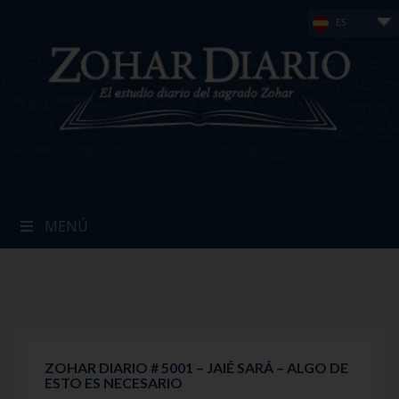
Skip
ES
to
content
MENÚ
ZOHAR DIARIO # 5001 – JAIÉ SARÁ – ALGO DE
ESTO ES NECESARIO