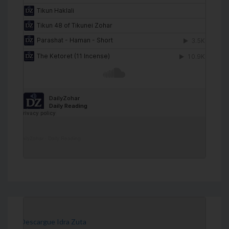
DailyZohar
·
Daily Reading
[Descargue Idra Zuta