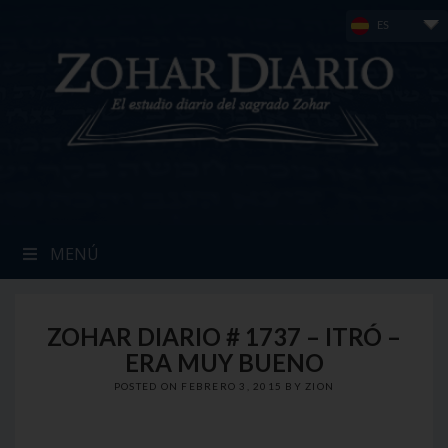
Skip
ES
to
content
MENÚ
ZOHAR DIARIO # 1737 – ITRÓ –
ERA MUY BUENO
POSTED ON
FEBRERO 3, 2015
BY
ZION