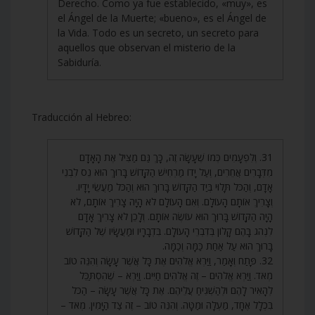
Derecho. Como ya fue establecido, «muy», es
el Ángel de la Muerte; «bueno», es el Ángel de
la Vida. Todo es un secreto, un secreto para
aquellos que observan el misterio de la
Sabiduría.
Traducción al Hebreo:
31. וְלִפְעָמִים כְּמוֹ שֶׁעָשָׂה זֶה, כָּךְ גַּם מַצִּיל אֶת הָאָדָם
מִדְּבָרִים אֲחֵרִים, וְעַל יָדוֹ מַרְחִישׁ הַקָּדוֹשׁ בָּרוּךְ הוּא נֵס לִבְנֵי
אָדָם, וְהַכֹּל תָּלוּי בְּיַד הַקָּדוֹשׁ בָּרוּךְ הוּא וְהַכֹּל מַעֲשֵׂי יָדָיו.
וְצָרִיךְ אוֹתָם הָעוֹלָם. וְאִם הָעוֹלָם לֹא הָיָה צָרִיךְ אוֹתָם, לֹא
הָיָה הַקָּדוֹשׁ בָּרוּךְ הוּא עוֹשֶׂה אוֹתָם. וְלָכֵן לֹא צָרִיךְ אָדָם
לִנְהֹג בָּהֶם קָלוֹן בְּדִבְרֵי הָעוֹלָם. בִּדְבָרָיו וּמַעֲשָׂיו שֶׁל הַקָּדוֹשׁ
בָּרוּךְ הוּא עַל אַחַת כַּמָּה וְכַמָּה.
32. פָּתַח וְאָמַר, וַיַּרְא אֱלֹהִים אֶת כָּל אֲשֶׁר עָשָׂה וְהִנֵּה טוֹב
מְאֹד. וַיַּרְא אֱלֹהִים – זֶה אֱלֹהִים חַיִּים. וַיַּרְא – שֶׁהִסְתַּכֵּל
לְהָאִיר לָהֶם וּלְהַשְׁגִּיחַ עֲלֵיהֶם. אֶת כָּל אֲשֶׁר עָשָׂה – הַכֹּל
בִּכְלָל אֶחָד, מַעְלָה וּמַטָּה. וְהִנֵּה טוֹב – זֶה צַד הַיָּמִין. מְאֹד –