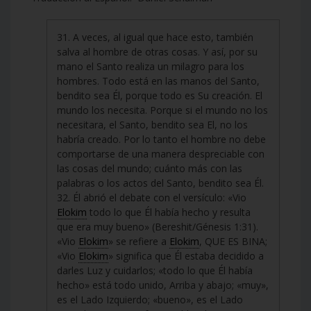
31. A veces, al igual que hace esto, también
salva al hombre de otras cosas. Y así, por su
mano el Santo realiza un milagro para los
hombres. Todo está en las manos del Santo,
bendito sea Él, porque todo es Su creación. El
mundo los necesita. Porque si el mundo no los
necesitara, el Santo, bendito sea El, no los
habría creado. Por lo tanto el hombre no debe
comportarse de una manera despreciable con
las cosas del mundo; cuánto más con las
palabras o los actos del Santo, bendito sea Él.
32. Él abrió el debate con el versículo: «Vio
Elokim
todo lo que Él había hecho y resulta
que era muy bueno» (Bereshit/Génesis 1:31).
«Vio
Elokim
» se refiere a
Elokim
, QUE ES BINA;
«Vio
Elokim
» significa que Él estaba decidido a
darles Luz y cuidarlos; «todo lo que Él había
hecho» está todo unido, Arriba y abajo; «muy»,
es el Lado Izquierdo; «bueno», es el Lado