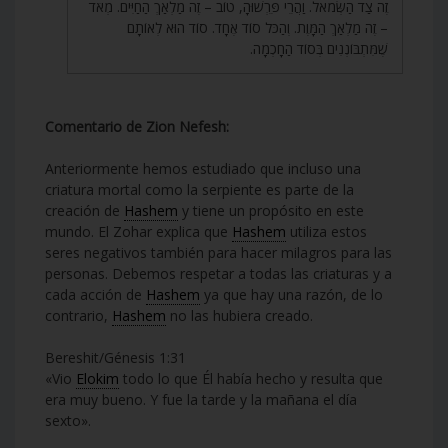
זֶה צַד הַשְּׂמֹאל. וַהֲרֵי פֵּרְשׁוּהָ, טוֹב – זֶה מַלְאַךְ הַחַיִּים. מְאֹד
– זֶה מַלְאַךְ הַמָּוֶת. וְהַכֹּל סוֹד אֶחָד. סוֹד הוּא לְאוֹתָם
שֶׁמִּתְבּוֹנְנִים בְּסוֹד הַחָכְמָה.
Comentario de Zion Nefesh:
Anteriormente hemos estudiado que incluso una
criatura mortal como la serpiente es parte de la
creación de
Hashem
y tiene un propósito en este
mundo. El Zohar explica que
Hashem
utiliza estos
seres negativos también para hacer milagros para las
personas. Debemos respetar a todas las criaturas y a
cada acción de
Hashem
ya que hay una razón, de lo
contrario,
Hashem
no las hubiera creado.
Bereshit/Génesis 1:31
«Vio
Elokim
todo lo que Él había hecho y resulta que
era muy bueno. Y fue la tarde y la mañana el día
sexto».