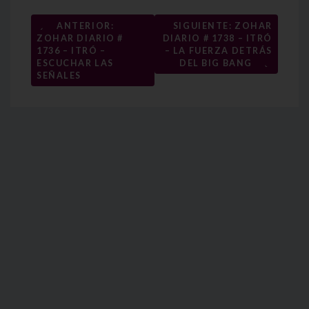
Navegación
←
ANTERIOR:
SIGUIENTE: ZOHAR
ZOHAR DIARIO #
DIARIO # 1738 – ITRÓ
de
1736 – ITRÓ –
– LA FUERZA DETRÁS
→
entradas
ESCUCHAR LAS
DEL BIG BANG
SEÑALES