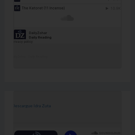
DailyZohar
·
Daily Reading
[Descargue Idra Zuta