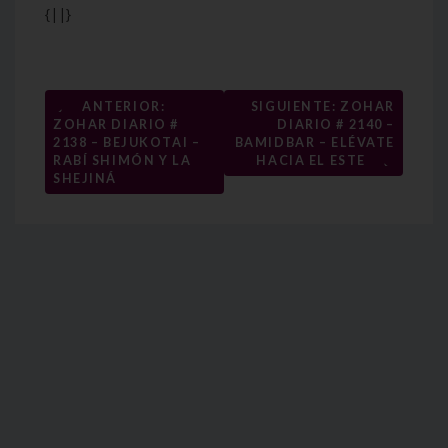
{||}
Navegación
←
ANTERIOR:
SIGUIENTE: ZOHAR
ZOHAR DIARIO #
DIARIO # 2140 –
de
2138 – BEJUKOTAI –
BAMIDBAR – ELÉVATE
→
entradas
RABÍ SHIMÓN Y LA
HACIA EL ESTE
SHEJINÁ