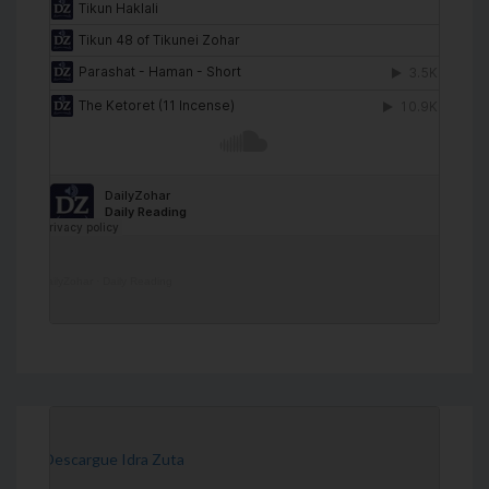
DailyZohar
·
Daily Reading
[Descargue Idra Zuta