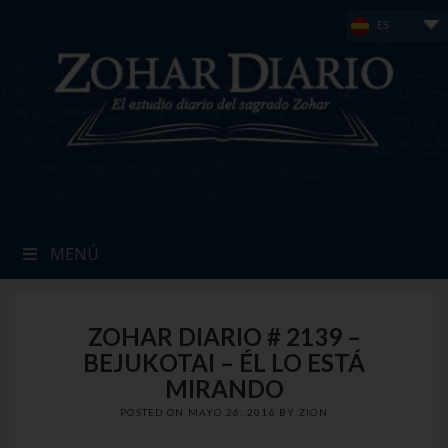
Skip
ES
to
content
MENÚ
ZOHAR DIARIO # 2139 –
BEJUKOTAI – ÉL LO ESTÁ
MIRANDO
POSTED ON
MAYO 26, 2016
BY
ZION