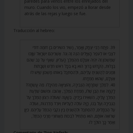
paredes para verlos entre los enrejados del
muro. Cuando los vio, empezó a llorar desde
atrás de las rejas y luego se fue.
Traducción al hebreo:
39. פָּתַח רַבִּי יִצְחָק וְאָמַר, (שיר השירים ב) דּוֹמֶה דּוֹדִי
לִצְבִי אוֹ לְעֹפֶר הָאַיָּלִים הִנֵּה זֶה וְגוֹ’. אַשְׁרֵיהֶם יִשְׂרָאֵל שֶׁזָּכוּ
שֶׁמַּשְׁכּוֹן זֶה יִהְיֶה אֶצְלָם מֵהַמֶּלֶךְ הָעֶלְיוֹן. שֶׁאַף עַל גַּב שֶׁהֵם
בַּגָּלוּת, הַקָּדוֹשׁ בָּרוּךְ הוּא בָּא בְּכָל רֹאשׁ חֹדֶשׁ וְשַׁבָּתוֹת
וּזְמַנִּים לְהַשְׁגִּיחַ עֲלֵיהֶם, וּלְהִסְתַּכֵּל בְּאוֹתוֹ מַשְׁכּוֹן שֶׁיֵּשׁ לוֹ
אֶצְלָם, שֶׁהוּא חֶמְדָּתוֹ.
40. לְמֶלֶךְ שֶׁסָּרְחָה הַגְּבִירָה, וְהוֹצִיאָהּ מֵהֵיכָלוֹ. מֶה עָשְׂתָה?
לָקְחָה אֶת הַבֵּן שֶׁלּוֹ, חֶמְדַּת הַמֶּלֶךְ, אֲהוּבוֹ. וּמִשּׁוּם שֶׁדַּעַת
הַמֶּלֶךְ עָלֶיהָ, הִשְׁאִירוֹ בְיָדֶיהָ. בְּשָׁעָה שֶׁעוֹלֶה רְצוֹן הַמֶּלֶךְ עַל
הַגְּבִירָה וְעַל בְּנוֹ, הָיָה עוֹלֶה לַעֲלִיּוֹת וְיוֹרֵד מַדְרֵגוֹת, וְעוֹלֶה
עַל הַכְּתָלִים, לְהִסְתַּכֵּל וּלְהַשְׁגִּיחַ בֵּין נִקְבֵי הַכֹּתֶל עֲלֵיהֶם. כֵּיוָן
שֶׁרוֹאֶה אוֹתָם, הוּא מַתְחִיל לִבְכּוֹת מֵאֲחוֹרֵי חֲרַכֵּי הַכֹּתֶל,
וְאַחַר כָּךְ הוֹלֵךְ לוֹ.
Comentario de Zion Nefesh: