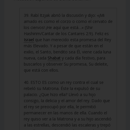
39. Rabí Itzjak abrió la discusión y dijo: «¡Mi
amado es como el corzo o como el cervato de
los ciervos! ¡He aquí que está…» (Shir
Hashirim/Cantar de los Cantares 2:9). Feliz es
Israel
que han merecido esta promesa del Rey
más Elevado. Y a pesar de que están en el
exilio, el Santo, bendito sea Él, viene cada luna
nueva, cada
Shabat
y cada día festivo, para
buscarlos y observer Su promesa, Su deleite,
que está con ellos.
40. ESTO ES como un rey contra el cual se
rebeló su Matrona. Éste la expulsó de su
palacio. ¿Que hizo ella? Llevó a su hijo
consigo, la delicia y el amor del rey. Dado que
el rey se preocupó por ella, le permitió
permanecer en las manos de ella. Cuando el
rey quiso ver a la Matrona y a su hijo ascendió
a las estrellas, descendió las escaleras y trepó