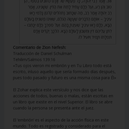
38. אָמַר רַבִּי יְהוּדָה, כָּל מַעֲשָׂיו שֶׁל אָדָם כְּתוּבִים בְּסֵפֶר, הֵן
טוֹב וְהֵן רַע, וְעַל כֻּלָּם עָתִיד לָתֵת אֶת הַדִּין. שֶׁשָּׁנִינוּ, אָמַר
רַב יְהוּדָה אָמַר רַב, מַה שֶּׁכָּתוּב (תהלים קלט) גָּלְמִי רָאוּ
עֵינֶיךָ – אוֹתָם הַדְּבָרִים שֶׁעָשָׂה הַגֹּלֶם, שֶׁאֵינוֹ מַשְׁגִּיחַ בָּעוֹלָם
הַבָּא, כֻּלָּם רָאוּ עֵינֶיךָ שֶׁעִיַּנְתָּ בָּהֶם. וְעַל סִפְרְךָ כֻּלָּם יִכָּתֵבוּ –
לִתֵּן עֲלֵיהֶם דִּין וְחֶשְׁבּוֹן לָעוֹלָם הַבָּא. הִלְכָּךְ יַקְדִּים אָדָם
תְּפִלָּתוֹ תָּמִיד וְיוֹעִיל לוֹ.
Comentario de Zion Nefesh:
Traducción de Daniel Schulman
Tehilim/Salmos 139:16
«Tus ojos vieron mi embrión y en Tu Libro todo está
escrito, inluso aquello que sería formado días después,
pues todo pasado y futuro es una misma cosa para Él»
El Zohar explica este versículo y nos dice que las
acciones de todos, buenas o malas, están escritas en
un libro que existe en el nivel Superior. El libro se abre
cuando la persona se presenta ante el juez.
El ‘embrión’ es el aspecto de la acción física en este
mundo. Todo es registrado y considerado para el