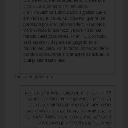
citó a Rav, que el versículo es suficiente que
dice: «Tus ojos vieron mi embrión»
(Tehilim/Salmos 139:16). Esto significa que el
embrión SE REFIERE AL CUERPO, que no se
preocupa por el Mundo Venidero. «Tus ojos
vieron» todo lo que hizo, ya que Tú lo has
mirado cuidadosamente. «Y en Tu libro todo
está escrito» (Id.) para ser juzgado en el
Mundo Venidero, Por lo tanto, corresponde al
hombre apresurarse a orar antes de actuar, lo
cual puede traerle bien.
Traducción al hebreo:
37. וַיִּהְיוּ. רַבּוֹתֵינוּ פָּתְחוּ בַּפָּסוּק הַזֶּה (שיר ז) לְכָה דוֹדִי נֵצֵא
הַשָּׂדֶה נָלִינָה בַּכְּפָרִים. שָׁנוּ רַבּוֹתֵינוּ, הַיּוֹצֵא לַדֶּרֶךְ יִתְפַּלֵּל
שָׁלֹשׁ תְּפִלּוֹת: תְּפִלָּה שֶׁהִיא חוֹבָה שֶׁל יוֹם, וּתְפִלַּת הַדֶּרֶךְ
עַל הַדֶּרֶךְ שֶׁהוּא עוֹשֶׂה, וּתְפִלָּה שֶׁיַּחֲזֹר לְבֵיתוֹ לְשָׁלוֹם. וְיֹאמַר
אֶת הַשְּׁלֹשָׁה הָאֵלּוּ, אֲפִלּוּ בְּאֶחָד יָכוֹל לַעֲשׂוֹתוֹ, שֶׁשָּׁנִינוּ, כָּל
שְׁאֵלוֹתָיו שֶׁל אָדָם יָכוֹל לִכְלֹל אוֹתָן בְּשׁוֹמֵעַ תְּפִלָּה.