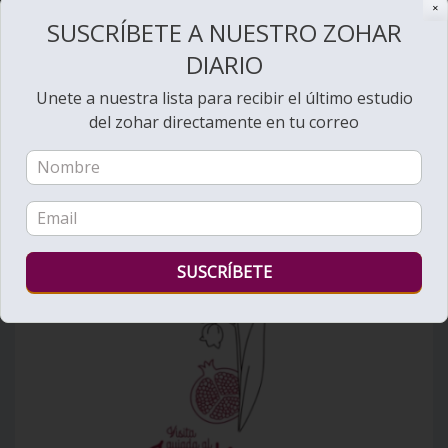
✕
SUSCRÍBETE A NUESTRO ZOHAR
Bienvenido al Zohar
DIARIO
Unete a nuestra lista para recibir el último estudio
del zohar directamente en tu correo
Ver videos de Lectura de la Torá