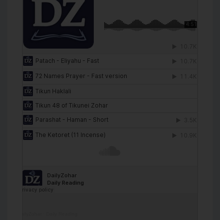
DailyZohar
·
Daily Reading