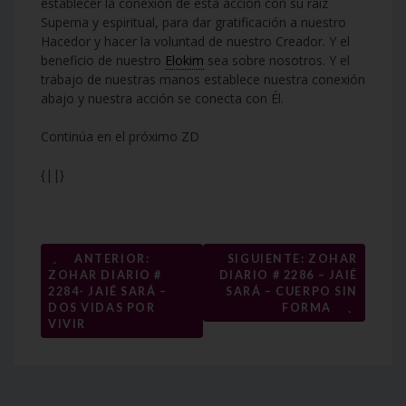
establecer la conexión de esta acción con su raíz
Superna y espiritual, para dar gratificación a nuestro
Hacedor y hacer la voluntad de nuestro Creador. Y el
beneficio de nuestro
Elokim
sea sobre nosotros. Y el
trabajo de nuestras manos establece nuestra conexión
abajo y nuestra acción se conecta con Él.
Continúa en el próximo ZD
{||}
Navegación
←
ANTERIOR:
SIGUIENTE: ZOHAR
ZOHAR DIARIO #
DIARIO # 2286 – JAIÉ
de
2284- JAIÉ SARÁ –
SARÁ – CUERPO SIN
→
entradas
DOS VIDAS POR
FORMA
VIVIR