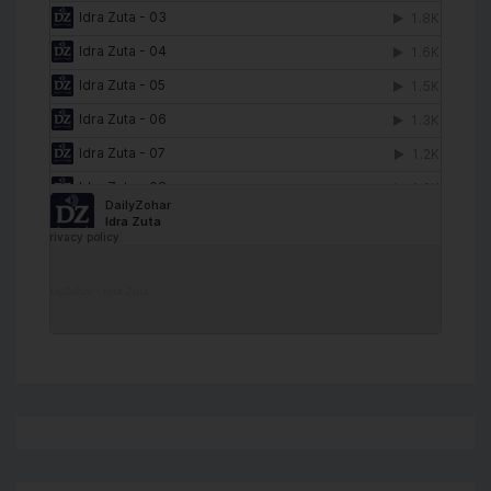
DailyZohar
·
Idra Zuta