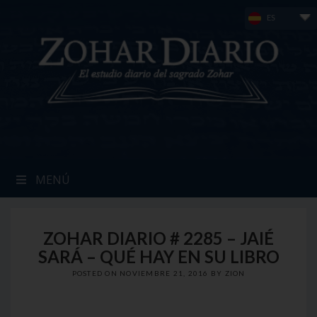
Skip
ES
to
content
MENÚ
ZOHAR DIARIO # 2285 – JAIÉ
SARÁ – QUÉ HAY EN SU LIBRO
POSTED ON
NOVIEMBRE 21, 2016
BY
ZION