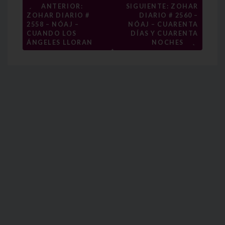
Navegación
←
ANTERIOR:
SIGUIENTE: ZOHAR
ZOHAR DIARIO #
DIARIO # 2560 –
de
2558 – NÓAJ –
NÓAJ – CUARENTA
entradas
CUANDO LOS
DÍAS Y CUARENTA
→
ÁNGELES LLORAN
NOCHES