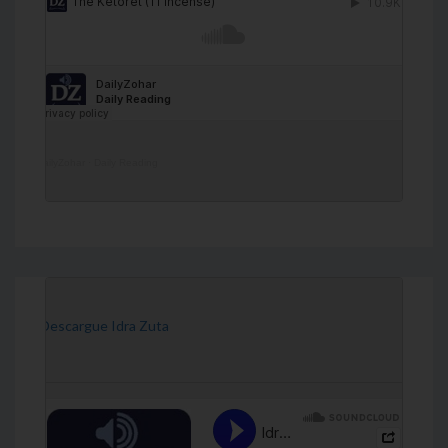
DailyZohar
·
Daily Reading
[Descargue Idra Zuta