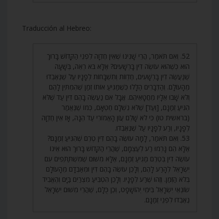
Traducción al Hebreo:
52. וְאִם תֹּאמַר, הֲרֵי שָׁנִינוּ שֶׁאֵין חֶדְוָה לִפְנֵי הַקָּדוֹשׁ בָּרוּךְ
הוּא כְּשֶׁהוּא עוֹשֶׂה דִין בָּרְשָׁעִים? אֶלָּא בֹּא רְאֵה, בְּשָׁעָה
שֶׁנַּעֲשֶׂה דִין בָּרְשָׁעִים, חֶדְווֹת וְתִשְׁבָּחוֹת לְפָנָיו עַל שֶׁנֶּאֶבְדוּ
מֵהָעוֹלָם. וְהַדְּבָרִים הַלָּלוּ כְּשֶׁמַּגִּיעַ אוֹתוֹ זְמַן שֶׁהִמְתִּין לָהֶם
וְלֹא שָׁבוּ אֵלָיו מֵחֲטָאֵיהֶם. אֲבָל אִם נַעֲשֶׂה בָהֶם דִּין עַד שֶׁלֹּא
הִגִּיעַ זְמַנָּם, [וְעַד] שֶׁלֹּא נִשְׁלָם חֶטְאָם, כְּמוֹ שֶׁנֶּאֱמַר
(בראשית טו) כִּי לֹא שָׁלֵם עֲוֹן הָאֱמוֹרִי עַד הֵנָּה, אָז אֵין חֶדְוָה
לְפָנָיו, וְרַע לְפָנָיו עַל שֶׁנֶּאֶבְדוּ.
53. וְאִם תֹּאמַר, לָמָּה עוֹשֶׂה בָהֶם דִּין טֶרֶם שֶׁהִגִּיעַ זְמַנָּם?
אֶלָּא הֵם גָּרְמוּ רַע לְעַצְמָם, שֶׁהֲרֵי הַקָּדוֹשׁ בָּרוּךְ הוּא אֵינוֹ
עוֹשֶׂה דִין בְּטֶרֶם מַגִּיעַ זְמַנָּם, אֶלָּא מִשּׁוּם שֶׁמִּשְׁתַּתְּפִים עִם
יִשְׂרָאֵל לְהָרַע לָהֶם, וְלָכֵן עוֹשֶׂה בָהֶם דִּין וּמְאַבְּדָם מֵהָעוֹלָם
בְּלֹא הַזְּמַן. וְזֶהוּ שֶׁרַע לְפָנָיו. וְלָכֵן הִטְבִּיעַ מִצְרַיִם בַּיָּם וְהֶאֱבִיד
שׂוֹנְאֵי יִשְׂרָאֵל בִּימֵי יְהוֹשָׁפָט, וְכֵן כֻּלָּם, שֶׁהֲרֵי מִשּׁוּם יִשְׂרָאֵל
נֶאֶבְדוּ לִפְנֵי זְמַנָּם.