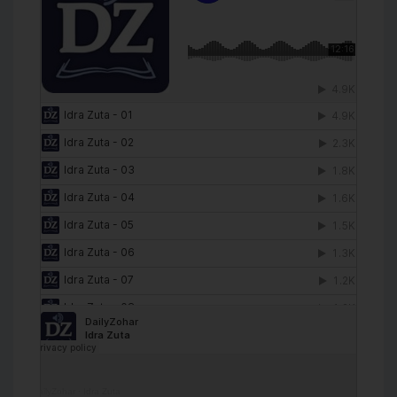
DailyZohar
·
Idra Zuta