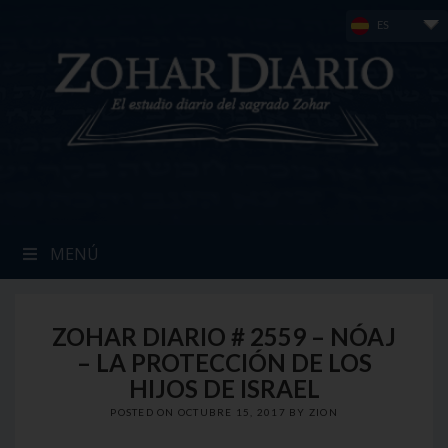
Skip
ES
to
content
MENÚ
ZOHAR DIARIO # 2559 – NÓAJ
– LA PROTECCIÓN DE LOS
HIJOS DE ISRAEL
POSTED ON
OCTUBRE 15, 2017
BY
ZION