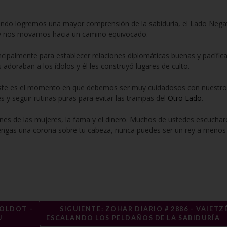
uando logremos una mayor comprensión de la sabiduría, el Lado Nega
y nos movamos hacia un camino equivocado.
ipalmente para establecer relaciones diplomáticas buenas y pacífica
adoraban a los ídolos y él les construyó lugares de culto.
este es el momento en que debemos ser muy cuidadosos con nuestro
 seguir rutinas puras para evitar las trampas del
Otro Lado
.
nes de las mujeres, la fama y el dinero. Muchos de ustedes escucha
tengas una corona sobre tu cabeza, nunca puedes ser un rey a menos
TOLDOT –
SIGUIENTE: ZOHAR DIARIO # 2886 – VAIETZÉ
U
ESCALANDO LOS PELDAÑOS DE LA SABIDURÍA