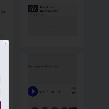
 los
.
DailyZohar
·
Daily Reading
da
✕
r
[Descargue Idra Zuta