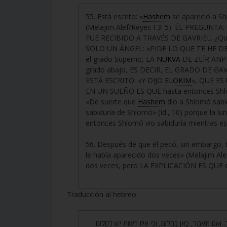
55. Está escrito: «
Hashem
se apareció a Sh
(Melajim Alef/Reyes I 3: 5). ÉL PREGUNTA
FUE RECIBIDO A TRAVÉS DE GAVRIEL. ¿Qué
SOLO UN ÁNGEL: «PIDE LO QUE TE HE DE D
el grado Superno, LA
NUKVA
DE ZEÍR ANPI
grado abajo, ES DECIR, EL GRADO DE GAV
ESTÁ ESCRITO: «Y DIJO
ELOKIM
», QUE E
EN UN SUEÑO ES QUE hasta entonces Shlom
«De suerte que
Hashem
dio a Shlomó sabid
sabiduría de Shlomó» (Id., 10) porque la lu
entonces Shlomó vio sabiduría mientras es
56. Después de que él pecó, sin embargo, tu
le había aparecido dos veces» (Melajim 
dos veces, pero LA EXPLICACIÓN ES QUE des
Traducción al hebreo:
55.  תֹּאמַר, כָּאן בַּחֲלוֹם, וְכִי אֵיזוֹ רְשׁוּת יֵשׁ לַחֲלוֹם