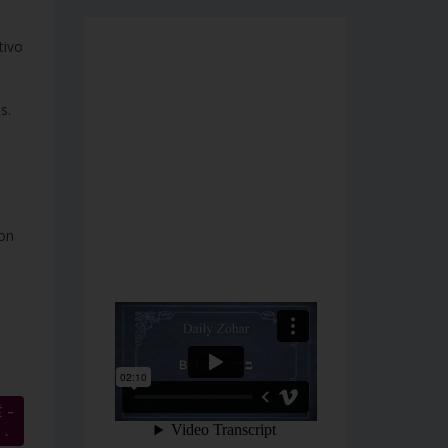
tivo
s.
ron
 –
→