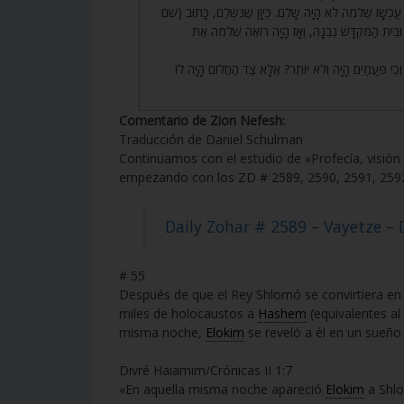
ַד עַכְשָׁו שְׁלֹמֹה לֹא הָיָה שָׁלֵם. כֵּיוָן שֶׁנִּשְׁלַם, כָּתוּב (שם
ּבֵית הַמִּקְדָּשׁ נִבְנָה, וְאָז הָיָה רוֹאֶה שְׁלֹמֹה אֶת
56.  פַּעֲמַיִם הָיָה וְלֹא יוֹתֵר? אֶלָּא צַד הַחֲלוֹם הָיָה לוֹ
Comentario de Zion Nefesh:
Traducción de Daniel Schulman
Continuamos con el estudio de «Profecía, visi
empezando con los ZD # 2589, 2590, 2591, 259
Daily Zohar # 2589 – Vayetze –
# 55
Después de que el Rey Shlomó se convirtiera en r
miles de holocaustos a
Hashem
(equivalentes a
misma noche,
Elokim
se reveló a él en un sueño
Divré Haiamim/Crónicas II 1:7
«En aquella misma noche apareció
Elokim
a Shlom