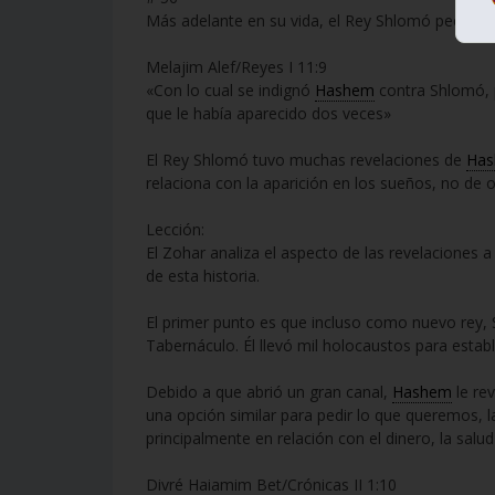
Más adelante en su vida, el Rey Shlomó pecó y
Melajim Alef/Reyes I 11:9
«Con lo cual se indignó
Hashem
contra Shlomó, 
que le había aparecido dos veces»
El Rey Shlomó tuvo muchas revelaciones de
Ha
relaciona con la aparición en los sueños, no de 
Lección:
El Zohar analiza el aspecto de las revelaciones 
de esta historia.
El primer punto es que incluso como nuevo rey,
Tabernáculo. Él llevó mil holocaustos para esta
Debido a que abrió un gran canal,
Hashem
le re
una opción similar para pedir lo que queremos,
principalmente en relación con el dinero, la salud 
Divré Haiamim Bet/Crónicas II 1:10