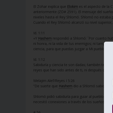
El Zohar explica que
Elokim
es el aspecto de la C
anteriormente (ZD# 2591). El mensaje del sueñ
niveles hasta el Rey Shlomó. Shlomó no estaba
Cuando el Rey Shlomó alcanzó su nivel superior
Id. 1:11
«Y
Hashem
respondió a Shlomó: ´Por cuanto hub
ni honra, ni la vida de tus enemigos; ni tampoco
ciencia, para que puedas juzgar a Mi pueblo, sobr
Id. 1:12
Sabiduría y ciencia te son dadas; también te daré
reyes que han sido antes de ti, ni después de ti 
Melajim Alef/Reyes I 5:26
“De suerte que
Hashem
dio a Shlomó sabiduría,
Shlomó pidió sabiduría para guiar al pueblo y
Ha
necesitó conexiones a través de los sueños porqu
# 56