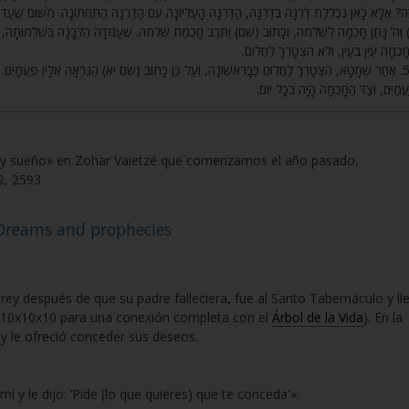
זֶה? אֶלָּא כָּאן נִכְלֶלֶת דַּרְגָּה בְּדַרְגָּה, הַדַּרְגָּה הָעֶלְיוֹנָה עִם הַדַּרְגָּה הַתַּחְתּוֹנָה. מִשּׁוּם שֶׁע
וַה’ נָתַן חָכְמָה לִשְׁלֹמֹה, וְכָתוּב (שם) וַתֵּרֶב חָכְמַת שְׁלֹמֹה. שֶׁעָמְדָה הַלְּבָנָה בִּשְׁלֵמוּתָהּ, ו
חָכְמָה עַיִן בְּעַיִן, וְלֹא הִצְטָרֵךְ לַחֲלוֹם
אַחַר שֶׁחָטָא, הִצְטָרֵךְ לַחֲלוֹם כְּבָרִאשׁוֹנָה, וְעַל כֵּן כָּתוּב (שם יא) הַנִּרְאָה אֵלָיו פַּעֲמָיִם. וְכִי
ַעֲמַיִם, וְצַד הַחָכְמָה הָיָה בְּכָל יוֹם
ón y sueño» en Zohar Vaietzé que comenzamos el año pasado,
2, 2593
 Dreams and prophecies
ey después de que su padre falleciera, fue al Santo Tabernáculo y ll
l 10x10x10 para una conexión completa con el
Árbol de la Vida
). En la
 y le ofreció conceder sus deseos.
í y le dijo: ‘Pide (lo que quieres) que te conceda'».