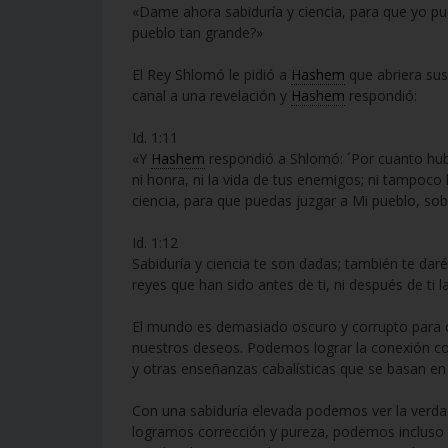
«Dame ahora sabiduría y ciencia, para que yo pu
pueblo tan grande?»
El Rey Shlomó le pidió a
Hashem
que abriera sus 
canal a una revelación y
Hashem
respondió:
Id. 1:11
«Y
Hashem
respondió a Shlomó: ´Por cuanto hub
ni honra, ni la vida de tus enemigos; ni tampoco
ciencia, para que puedas juzgar a Mi pueblo, sobr
Id. 1:12
Sabiduría y ciencia te son dadas; también te daré
reyes que han sido antes de ti, ni después de ti 
El mundo es demasiado oscuro y corrupto para
nuestros deseos. Podemos lograr la conexión con
y otras enseñanzas cabalísticas que se basan en 
Con una sabiduría elevada podemos ver la verdad
logramos corrección y pureza, podemos incluso 