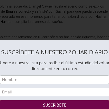
olumna Izquierda. El ángel Gavriel revela el sueño como se explicó
o de
Biná
se conecta y se ‘viste’ con Gavriel para que pueda descender
 preparado en ese momento para tener conexión directa con
Hashem
,
Hashem
cumplió la promesa del sueño.
o este pensamiento en tu corazón y no has pedido riquezas, hacien
 has pedido larga vida, sino que has pedido para tí mismo sabiduría y
e el cual te hecho rey».
SUSCRÍBETE A NUESTRO ZOHAR DIARIO
 riquezas y hacienda y gloria, cuales nunca ha tenido ninguno de los
Unete a nuestra lista para recibir el último estudio del zoha
las tendrá así ninguno»
directamente en tu correo
 como se lo había prometido»
shem
se la dio. Construyó el Santo Templo y desde ese momento no
e pudo conectarse a la sabiduría Superior y verla cara a cara.