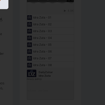
el
,
se
der
mos
do,
DailyZohar
·
Idra Zuta