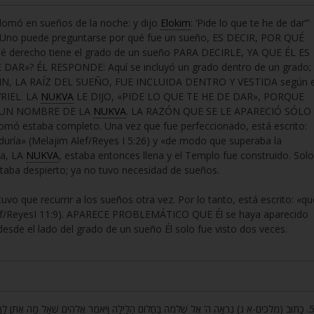
lomó en sueños de la noche: y dijo
Elokim
: ‘Pide lo que te he de dar’”
: Uno puede preguntarse por qué fue un sueño, ES DECIR, POR QUÉ
 derecho tiene el grado de un sueño PARA DECIRLE, YA QUE ÉL ES
AR»? ÉL RESPONDE: Aquí se incluyó un grado dentro de un grado;
N, LA RAÍZ DEL SUEÑO, FUE INCLUIDA DENTRO Y VESTIDA según e
RIEL. LA
NUKVA
LE DIJO, «PIDE LO QUE TE HE DE DAR», PORQUE
S UN NOMBRE DE LA
NUKVA
. LA RAZÓN QUE SE LE APARECIÓ SÓLO
ó estaba completo. Una vez que fue perfeccionado, está escrito:
uría» (Melajim Alef/Reyes I 5:26) y «de modo que superaba la
na, LA
NUKVA
, estaba entonces llena y el Templo fue construido. Solo
taba despierto; ya no tuvo necesidad de sueños.
vo que recurrir a los sueños otra vez. Por lo tanto, está escrito: «qu
Alef/ReyesI 11:9). APARECE PROBLEMÁTICO QUE Él se haya aparecido
de el lado del grado de un sueño Él solo fue visto dos veces.
כָּתוּב (מלכים-א ג) נִרְאָה ה’ אֶל שְׁלֹמֹה בַּחֲלוֹם הַלָּיְלָה וַיֹּאמֶר אֱלֹהִים שְׁאַל מָה אֶתֶּן לָךְ. וְאִם