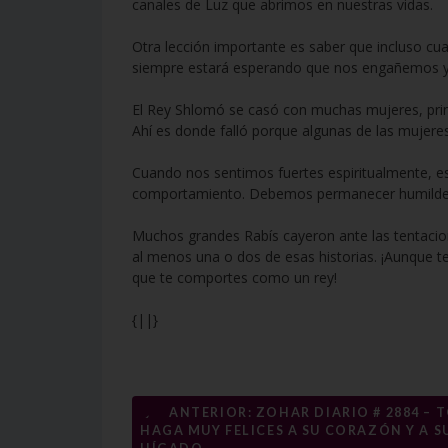
canales de Luz que abrimos en nuestras vidas.
Otra lección importante es saber que incluso c
siempre estará esperando que nos engañemos 
El Rey Shlomó se casó con muchas mujeres, princ
Ahí es donde falló porque algunas de las mujeres 
Cuando nos sentimos fuertes espiritualmente, 
comportamiento. Debemos permanecer humildes y
Muchos grandes Rabís cayeron ante las tentacio
al menos una o dos de esas historias. ¡Aunque 
que te comportes como un rey!
{||}
Navegación
←
ANTERIOR: ZOHAR DIARIO # 2884 – 
HAGA MUY FELICES A SU CORAZÓN Y A S
de