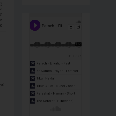
בָּ
ה) 
הַ.
פּ.
evó