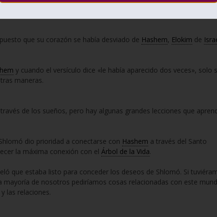
Hashem
se reveló a él por segunda vez en un sueño.
puesto que su corazón se había desviado de
Hashem
,
Elokim
de
Isra
shem
y cuando el versículo dice «le había aparecido dos veces», solo 
otras maneras.
a través de los sueños, pero hay algunas grandes lecciones que apren
 Shlomó dio prioridad a conectarse con
Hashem
a través del Santo
blecer la máxima conexión con el
Árbol de la Vida
.
veló que estaba listo para conceder los deseos de Shlomó. Si tuviéra
 la mayoría de nosotros pediríamos cosas relacionadas con este mun
y las relaciones.