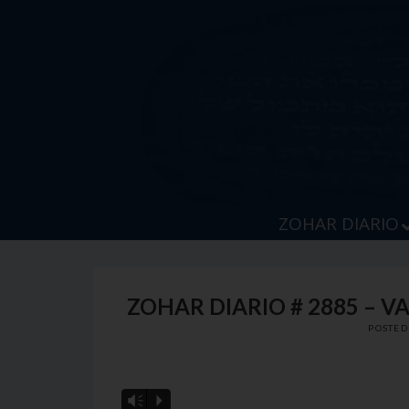
Skip
to
content
ZOHAR DIARIO
ZOHAR DIARIO # 2885 – V
POSTE
Vm
P