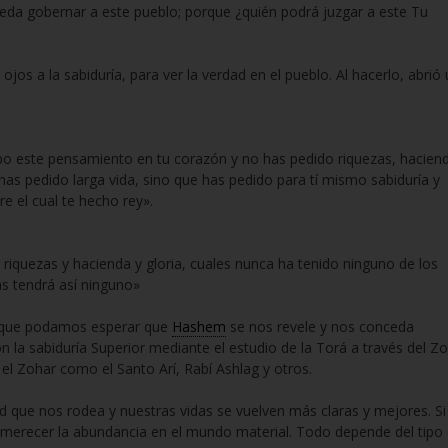
eda gobernar a este pueblo; porque ¿quién podrá juzgar a este Tu
ojos a la sabiduría, para ver la verdad en el pueblo. Al hacerlo, abrió
o este pensamiento en tu corazón y no has pedido riquezas, hacien
 has pedido larga vida, sino que has pedido para tí mismo sabiduría y
e el cual te hecho rey».
 riquezas y hacienda y gloria, cuales nunca ha tenido ninguno de los
las tendrá así ninguno»
 que podamos esperar que
Hashem
se nos revele y nos conceda
 la sabiduría Superior mediante el estudio de la Torá a través del Z
el Zohar como el Santo Arí, Rabí Ashlag y otros.
 que nos rodea y nuestras vidas se vuelven más claras y mejores. Si
merecer la abundancia en el mundo material. Todo depende del tipo