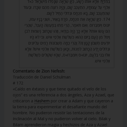
בְּמִדְיָן? אֶלָּא אוֹתוֹ רָשָׁע, כֵּיוָן שֶׁרָאָה שֶׁנָּפְלוּ מִיִּשְׂרָאֵל כ»ד
אֶלֶף עַל עֲצוֹתָיו, הִתְעַכֵּב שָׁם, וְהָיָה רוֹצֶה מֵהֶם שְׂכָרוֹ. וּבְעוֹד
שֶׁהִתְעַכֵּב שָׁם, בָּא פִּנְחָס וּגְדוֹלֵי הַחַיִל לְשָׁם.
174. כֵּיוָן שֶׁרָאָה אֶת פִּנְחָס, פָּרַח בָּאֲוִיר, וּשְׁנֵי בָנָיו עִמּוֹ,
יוֹנוֹס וְיוֹמְבְּרוֹס. וְאִם תֹּאמַר, הֲרֵי מֵתוּ בְּמַעֲשֵׂה הָעֵגֶל, שֶׁהֲרֵי
הֵם עָשׂוּ אוֹתוֹ? אֶלָּא כָּךְ הָיָה בְּוַדַּאי, וְזֶהוּ שֶׁכָּתוּב (שמות לב)
וַיִּפֹּל מִן הָעָם בַּיּוֹם הַהוּא כִּשְׁלֹשֶׁת אַלְפֵי אִישׁ. וְכִי לֹא הָיוּ
יוֹדְעִים חֶשְׁבּוֹן קָטָן זֶה? וַהֲרֵי כַּמָּה חֶשְׁבּוֹנוֹת רָמִים עֶלְיוֹנִים
וּגְדוֹלִים יָדַע הַכָּתוּב לִמְנוֹת, וְכָאן כִּשְׁלֹשֶׁת אַלְפֵי אִישׁ? אֶלָּא
אֵלּוּ בְּנֵי בִלְעָם, יוֹנוֹ»ס וְיוֹמְבְּרוֹ»ס, שֶׁהָיוּ שְׁקוּלִים כִּשְׁלֹשֶׁת
אַלְפֵי אִישׁ.
Comentario de Zion Nefesh:
Traducción de Daniel Schulman
# 172
«Caído en éxtasis y que tiene quitado el velo de los
ojos” es una referencia a dos ángeles, Aza y Azael, que
criticaron a
Hashem
por crear a Adam y que cayeron a
la tierra para experimentar el desafiante mundo del
hombre. No pudieron resistir las tentaciones de la
Inclinación al Mal y no pudieron volver al cielo. Bilak y
Bilam aprendieron magia y hechizos de Aza y Azael