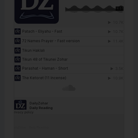
DailyZohar
·
Daily Reading