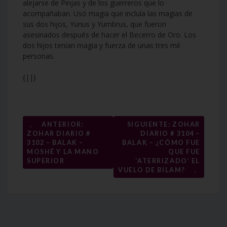
alejarse de Pinjas y de los guerreros que lo
acompañaban. Usó magia que incluía las magias de
sus dos hijos, Yunus y Yumbrus, que fueron
asesinados después de hacer el Becerro de Oro. Los
dos hijos tenían magia y fuerza de unas tres mil
personas.
{||}
Navegación
←
ANTERIOR:
SIGUIENTE: ZOHAR
ZOHAR DIARIO #
DIARIO # 3104 –
de
3102 – BALAK –
BALAK – ¿CÓMO FUE
entradas
MOSHÉ Y LA MANO
QUE FUE
SUPERIOR
‘ATERRIZADO’ EL
→
VUELO DE BILAM?