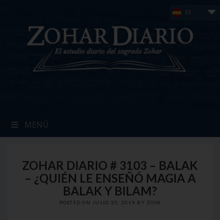
Skip
ES
to
content
MENÚ
ZOHAR DIARIO # 3103 – BALAK
– ¿QUIÉN LE ENSEÑÓ MAGIA A
BALAK Y BILAM?
POSTED ON
JULIO 25, 2019
BY
ZION