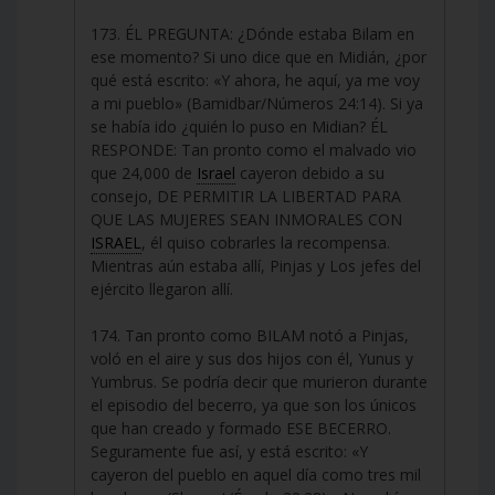
173. ÉL PREGUNTA: ¿Dónde estaba Bilam en
ese momento? Si uno dice que en Midián, ¿por
qué está escrito: «Y ahora, he aquí, ya me voy
a mi pueblo» (Bamidbar/Números 24:14). Si ya
se había ido ¿quién lo puso en Midian? ÉL
RESPONDE: Tan pronto como el malvado vio
que 24,000 de
Israel
cayeron debido a su
consejo, DE PERMITIR LA LIBERTAD PARA
QUE LAS MUJERES SEAN INMORALES CON
ISRAEL
, él quiso cobrarles la recompensa.
Mientras aún estaba allí, Pinjas y Los jefes del
ejército llegaron allí.
174. Tan pronto como BILAM notó a Pinjas,
voló en el aire y sus dos hijos con él, Yunus y
Yumbrus. Se podría decir que murieron durante
el episodio del becerro, ya que son los únicos
que han creado y formado ESE BECERRO.
Seguramente fue así, y está escrito: «Y
cayeron del pueblo en aquel día como tres mil