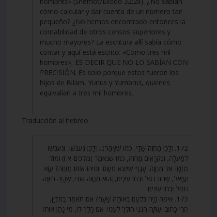
hombres» (Shemot/Éxodo 32:28). ¿No sabían
cómo calcular y dar cuenta de un número tan
pequeño? ¿No hemos encontrado entonces la
contabilidad de otros censos superiores y
mucho mayores? La escritura allí sabía cómo
contar y aquí está escrito: «Como tres mil
hombres», ES DECIR QUE NO LO SABÍAN CON
PRECISIÓN. Es solo porque estos fueron los
hijos de Bilam, Yunus y Yumbrus, quienes
equivalían a tres mil hombres.
Traducción al hebreo:
172. וְלָכֵן מַחֲזֵה שַׁדַּי, כְּמוֹ שֶׁאָמַרְנוּ. וְלָכֵן נֶעֶנְשׁוּ, וְנֶעֶנְשׁוּ
לְמַעְלָה, וְנִקְרָאִים מַחֲזֶה, כְּמוֹ שֶׁנֶּאֱמַר (מלכים-א ז) וּמוּל
מֶחֱזָה אֶל מֶחֱזָה. עָנָף שֶׁיּוֹצֵא מִשָּׁם. וּמִיהוּ אוֹתוֹ מַחֲזֶה? עֲזָא
וַעֲזָאֵל, שֶׁהֵם נֹפֵל וּגְלוּי עֵינָיִם, וְהוּא מַחֲזֵה שַׁדַּי, שֶׁהָיָה רוֹאֶה
נוֹפֵל וּגְלוּי עֵינַיִם.
173. אֵיפֹה הָיָה בִּלְעָם בְּאוֹתָהּ שָׁעָה? אִם תֹּאמַר בְּמִדְיָן,
הֲרֵי כָּתוּב וְעַתָּה הִנְנִי הוֹלֵךְ לְעַמִּי. אִם הָלַךְ לוֹ, מִי נָתַן אוֹתוֹ