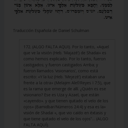
Traducción Española de Daniel Schulman
172. (ALGO FALTA AQUI). Por lo tanto, «Aquel
que ve la visión (Heb. ‘Majazé’) de Shadai» es
como hemos explicado. Por lo tanto, fueron
castigados; y fueron castigados Arriba; y
fueron llamados ‘visionarios’, como está
escrito: «Y la luz (Heb. ‘Mejezé’) estaban una
frente a la otra» (Melajim Alef/Reyes I 7:5), que
es la rama que emerge de allí. ¿Quién es ese
visionario? Ese es Uza y Azael, que están
«cayendo». y que tienen quitado el velo de los
ojos» (Bamidbar/Números 24:4) y esa es la»
visión de Shadai «, que vio caído en éxtasis y
que tiene quitado el velo de los ojos”… (ALGO
FALTA AQUÍ).