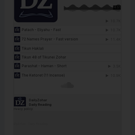
DailyZohar
·
Daily Reading