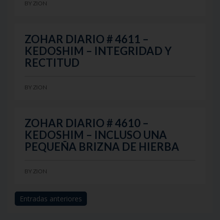
BY
ZION
ZOHAR DIARIO # 4611 –
KEDOSHIM – INTEGRIDAD Y
RECTITUD
BY
ZION
ZOHAR DIARIO # 4610 –
KEDOSHIM – INCLUSO UNA
PEQUEÑA BRIZNA DE HIERBA
BY
ZION
Navegación
Entradas anteriores
de