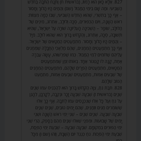
827. אֶלָּא כָּאן הוּא רָמוּז, (בראשית ח) וַתָּנַח הַתֵּבָה בַּחֹדֶשׁ
הַשְּׁבִיעִי. וּמַה שָּׁם בִּימֵי הַמַּבּוּל (שם) וְהַמַּיִם הָיוּ הָלוֹךְ וְחָסוֹר
– אַף כָּךְ בְּתִשְׁרֵי, שֶׁהוּא הַחֹדֶשׁ הַשְּׁבִיעִי, שֶׁבּוֹ כַּמָּה מִצְווֹת:
רֹאשׁ הַשָּׁנָה, וְיוֹם הַכִּפּוּרִים, סֻכָּה וְלוּלָב, אֶתְרוֹג, מִינִים שֶׁל
הַלּוּלָב, שׁוֹפָר – הַשְּׁכִינָה הָעֶלְיוֹנָה שׁוֹרָה עַל יִשְׂרָאֵל, שֶׁהִיא
תְּשׁוּבָה, סֻכָּה, אֶתְרוֹג, וְהַקָּדוֹשׁ בָּרוּךְ הוּא שֶׁהוּא לוּלָב. מִיָּד
– וְהַמַּיִם הָיוּ הָלוֹךְ וְחָסוֹר. מִתְמַעֲטִים הַחֲטָאִים שֶׁל יִשְׂרָאֵל.
אַף כָּךְ מִתְמַעֲטִים הַמְמֻנִּים, שֶׁהֵם מַלְאֲכֵי הַחַבָּלָה שֶׁמְּמֻנִּים
עֲלֵיהֶם שֶׁדּוֹמִים לְמֵי הַמַּבּוּל. כְּמוֹ שֶׁפֵּרְשׁוּהוּ, עָשָׂה עֲבֵרָה
אַחַת, קָנָה לוֹ קָטֵגוֹר אֶחָד. בְּאוֹתוֹ זְמַן שֶׁמִּתְמַעֲטִים
הַחֲטָאִים, מִתְמַעֲטִים הַפָּרִים שֶׁלָּהֶם, מִתְמַעֲטִים הַמְמֻנִּים
שֶׁל שִׁבְעִים אֻמּוֹת, מִתְמַעֲטִים שִׁבְעִים אֻמּוֹת, מִתְמַעֵט
הַטּוֹב שֶׁלָּהֶם.
828. תֵּבַת נֹחַ, צִוָּה הַקָּדוֹשׁ בָּרוּךְ הוּא לְהַכְנִיס עִמּוֹ שְׁנַיִם
שְׁנַיִם (בראשית ז) שִׁבְעָה שִׁבְעָה זָכָר וּנְקֵבָה, לְקָרְבָּן, לְהָגֵן
עַל נֹחַ וְעַל כָּל אֵלּוּ שֶׁנִּכְנָסִים עִמּוֹ לַתֵּבָה. אַף כָּךְ אֵלּוּ
שֶׁשּׁוֹמְרִים חַגִּים וּזְמַנִּים, שֶׁהֵם יָמִים טוֹבִים, שְׁנַיִם שְׁנַיִם
שִׁבְעָה שִׁבְעָה. שְׁנַיִם שְׁנַיִם – שְׁנֵי יְמֵי רֹאשׁ הַשָּׁנָה וּשְׁנֵי
יָמִים שֶׁל שָׁבוּעוֹת. וּמִפְּנֵי שֶׁאֵלּוּ שְׁנַיִם מֵהֶם בְּסָפֵק, הֲרֵי שְׁנֵי
יְמֵי הַפּוּרִים בִּמְקוֹמָם. שִׁבְעָה שִׁבְעָה – שִׁבְעַת יְמֵי הַפֶּסַח,
שִׁבְעַת יְמֵי הַסֻּכּוֹת. נֹחַ כְּנֶגֶד יוֹם הַשַּׁבָּת, וְזֶהוּ (שם ו) מִכָּל
הָחַי.