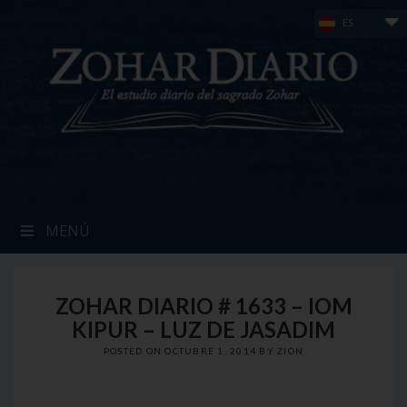
Skip
ES
to
content
MENÚ
ZOHAR DIARIO # 1633 – IOM
KIPUR – LUZ DE JASADIM
POSTED ON
OCTUBRE 1, 2014
BY
ZION