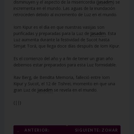
disminuyen y el aspecto de la misericordia (
Jasadim
) se
incrementa en el mundo. Las aguas de la inundación
retroceden debido al incremento de Luz en el mundo.
Iom Kipur es el día en que nuestras vasijas son
purificadas y preparadas para la Luz de
Jasadim
. Esta
Luz aumenta durante la festividad de Sucot hasta
Simjat Torá, que llega doce días después de Iom Kipur.
Es el comienzo del año y a fin de tener un gran año
debemos estar preparados para esta Luz formidable.
Rav Berg, de Bendita Memoria, falleció entre Iom
Kipur y Sucot, el 12 de Tishrei, momento en que una
gran Luz de
Jasadim
se revela en el mundo.
{||}
Navegación
←
ANTERIOR:
SIGUIENTE: ZOHAR