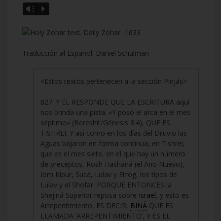
Vm
P
Traducción al Español: Daniel Schulman
<Estos textos pertenecen a la sección Pinjás>
827. Y ÉL RESPONDE QUE LA ESCRITURA aquí
nos brinda una pista. «Y posó el arca en el mes
séptimo» (Bereshit/Génesis 8:4), QUE ES
TISHREI. Y así como en los días del Diluvio las
Aguas bajaron en forma continua, en Tishrei,
que es el mes siete, en el que hay un número
de preceptos, Rosh Hashaná (el Año Nuevo),
Iom Kipur, Sucá, Lulav y Etrog, los tipos de
Lulav y el Shofar. PORQUE ENTONCES la
Shejiná Superior reposa sobre
Israel
, y esto es
Arrepentimiento, ES DECIR,
BINÁ
QUE ES
LLAMADA ‘ARREPENTIMIENTO’, Y ES EL