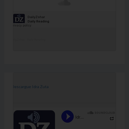
DailyZohar
·
Daily Reading
[Descargue Idra Zuta