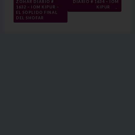
ZOHAR DIARIO #
DIARIO # 1634 – IOM
de
→
1632 – IOM KIPUR –
KIPUR
entradas
EL SOPLIDO FINAL
DEL SHOFAR