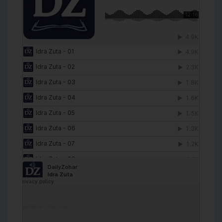
DailyZohar
·
Idra Zuta