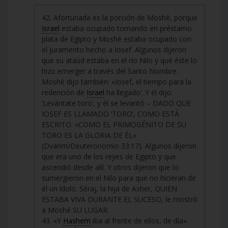
42. Afortunada es la porción de Moshé, porque
Israel
estaba ocupado tomando en préstamo
plata de Egipto y Moshé estaba ocupado con
el juramento hecho a Iosef. Algunos dijeron
que su ataúd estaba en el río Nilo y qué éste lo
hizo emerger a través del Santo Nombre.
Moshé dijo también: «Iosef, el tiempo para la
redención de
Israel
ha llegado’. Y él dijo:
‘Levántate toro’, y él se levantó – DADO QUE
IOSEF ES LLAMADO ‘TORO’, COMO ESTÁ
ESCRITO: «COMO EL PRIMOGÉNITO DE SU
TORO ES LA GLORIA DE ÉL»
(Dvarim/Deuteronomio 33:17). Algunos dijeron
que era uno de los reyes de Egipto y que
ascendió desde allí. Y otros dijeron que lo
sumergieron en el Nilo para que no hicieran de
él un ídolo. Séraj, la hija de Asher, QUIEN
ESTABA VIVA DURANTE EL SUCESO, le mostró
a Moshé SU LUGAR.
43. «Y
Hashem
iba al frente de ellos, de día»