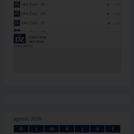
DailyZohar
·
Idra Zuta
agosto 2026
D
L
M
X
J
V
S