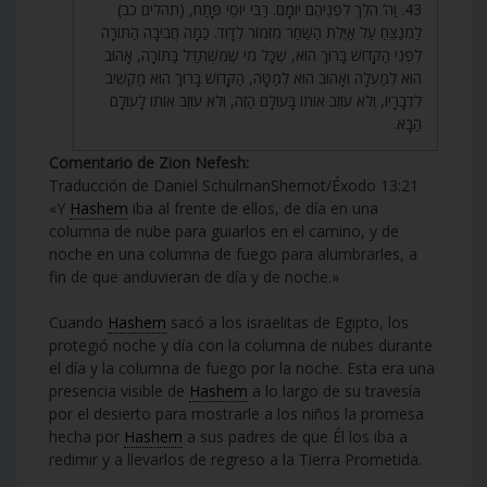
43. וַה’ הֹלֵךְ לִפְנֵיהֶם יוֹמָם. רַבִּי יוֹסֵי פָּתַח, (תהלים כב)
לַמְנַצֵּחַ עַל אַיֶּלֶת הַשַּׁחַר מִזְמוֹר לְדָוִד. כַּמָּה חֲבִיבָה הַתּוֹרָה
לִפְנֵי הַקָּדוֹשׁ בָּרוּךְ הוּא, שֶׁכָּל מִי שֶׁמִּשְׁתַּדֵּל בַּתּוֹרָה, אָהוּב
הוּא לְמַעְלָה וְאָהוּב הוּא לְמַטָּה, הַקָּדוֹשׁ בָּרוּךְ הוּא מַקְשִׁיב
לִדְבָרָיו, וְלֹא עוֹזֵב אוֹתוֹ בָּעוֹלָם הַזֶּה, וְלֹא עוֹזֵב אוֹתוֹ לָעוֹלָם
הַבָּא.
Comentario de Zion Nefesh:
Traducción de Daniel SchulmanShemot/Éxodo 13:21
«Y
Hashem
iba al frente de ellos, de día en una
columna de nube para guiarlos en el camino, y de
noche en una columna de fuego para alumbrarles, a
fin de que anduvieran de día y de noche.»
Cuando
Hashem
sacó a los israelitas de Egipto, los
protegió noche y día con la columna de nubes durante
el día y la columna de fuego por la noche. Esta era una
presencia visible de
Hashem
a lo largo de su travesía
por el desierto para mostrarle a los niños la promesa
hecha por
Hashem
a sus padres de que Él los iba a
redimir y a llevarlos de regreso a la Tierra Prometida.