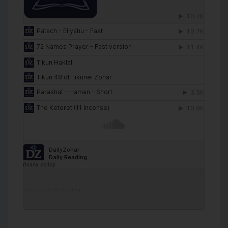
DailyZohar
·
Daily Reading