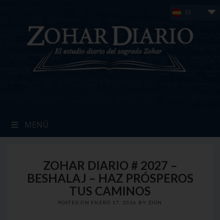
Skip
ES
to
content
MENÚ
ZOHAR DIARIO # 2027 –
BESHALAJ – HAZ PRÓSPEROS
TUS CAMINOS
POSTED ON
ENERO 17, 2016
BY
ZION