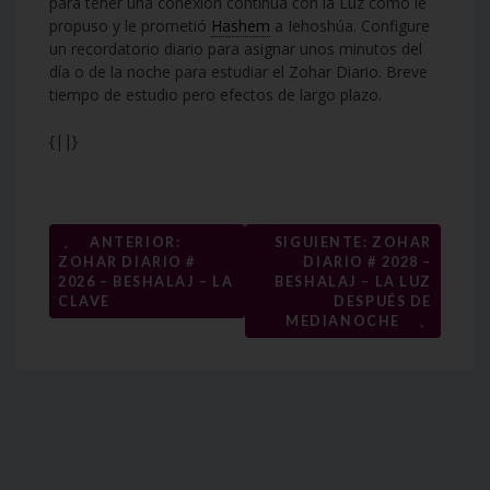
para tener una conexión continua con la Luz como le
propuso y le prometió
Hashem
a Iehoshúa. Configure
un recordatorio diario para asignar unos minutos del
día o de la noche para estudiar el Zohar Diario. Breve
tiempo de estudio pero efectos de largo plazo.
{||}
Navegación
←
ANTERIOR:
SIGUIENTE: ZOHAR
ZOHAR DIARIO #
DIARIO # 2028 –
de
2026 – BESHALAJ – LA
BESHALAJ – LA LUZ
entradas
CLAVE
DESPUÉS DE
→
MEDIANOCHE