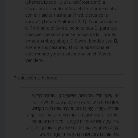
(Shemot/Éxodo 13:21). Rabí Iosi abrió la
discusión, diciendo: «Para el director de canto,
con el Haielet Hashajar (Trad. cierva de la
aurora’) (Tehilim/Salmos 22: 1). Cuán amada es
la Torá ante el Santo, bendito sea Él, para que
cualquier persona que se ocupe de la Torá es
amada Arriba y abajo. El Santo, bendito sea Él,
atiende sus palabras, Él no la abandona en
este mundo y no lo abandona en el Mundo
Venidero.
Traducción al hebreo:
42. אַשְׁרֵי חֶלְקוֹ שֶׁל מֹשֶׁה, שֶׁיִּשְׂרָאֵל הָיוּ עוֹסְקִים לְבַקֵּשׁ
מָמוֹן מִן הַמִּצְרִים, וּמֹשֶׁה הָיָה עָסוּק בִּשְׁבוּעַת יוֹסֵף. וְיֵשׁ
אוֹמְרִים שֶׁהָאָרוֹן הָיָה בַּנִּילוּס, וְהֶעֱלָה אוֹתוֹ בַּשֵּׁם הַקָּדוֹשׁ.
וְעוֹד אָמַר מֹשֶׁה: יוֹסֵף, הִגִּיעַ זְמַן גְּאֻלַּת יִשְׂרָאֵל. וְאָמַר: עֲלֵה
שׁוֹר. וְעָלָה. וְיֵשׁ שֶׁאוֹמְרִים שֶׁהָיָה בֵּין מַלְכֵי מִצְרַיִם, וּמִשָּׁם
הֶעֱלָה (אוֹתוֹ). וְיֵשׁ אוֹמְרִים, כְּדֵי שֶׁלֹּא יַעֲשׂוּ אוֹתוֹ עֲבוֹדָה זָרָה
שָׂמוּ אוֹתוֹ בַּנִּילוּס, וְשֶׂרַח בַּת אָשֵׁר הֶרְאֲתָה לְמֹשֶׁה.