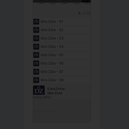
DailyZohar
·
Idra Zuta