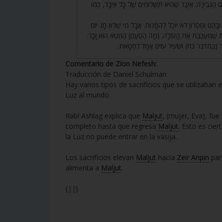
39. ַגְּבִירָה. אֵיבָר שֶׁהִיא תַּשְׁלוּמִים שֶׁל כָּל אֵיבָר, כְּמוֹ
40. בָהֶם וְחֶסְרוֹן לֹא יוּכַל לְהִמָּנוֹת. אֲבָל מִי שֶׁלֹּא חָג יוֹם
טָּאת שֶׁמְּעַכֶּבֶת אֶת הָעוֹלָה. (מָה הַטַּעַם) הַחֵטְא הוּא זָכָר
ּאֱמַר (במדבר כח) וּשְׂעִיר עִזִּים אֶחָד לְחַטָּאת
Comentario de Zion Nefesh:
Traducción de Daniel Schulman
Hay varios tipos de sacrificios que se utilizaban
Luz al mundo.
Rabí Ashlag explica que
Maljut
, (mujer, Eva), f
completo hasta que regresa
Maljut
. Esto es cier
la Luz no puede entrar en la vasija.
Los sacrificios elevan
Maljut
hacia
Zeir Anpin
para
alimenta a
Maljut
.
{||}