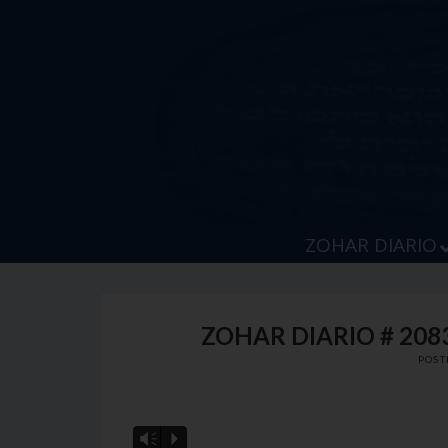
Skip
to
content
ZOHAR DIARIO
ZOHAR DIARIO # 2083
POST
Vm
P