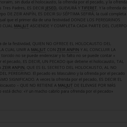
raim, sin duda el holocausto, la ofrenda por el pecado, y la ofrend
los Tres Padres, ES DECIR
JESED
, GUEVURÁ Y
TIFERET
. Y la ofrenda de
uerpo DE ZEIR ANPÍN, ES DECIR SU SÉPTIMA SEFIRÁ, la cual completa
igual que el primer día de una festividad DONDE LOS PEREGRINOS
O CUAL
MALJUT
ASCIENDE Y COMPLETA CADA PARTE DEL CUERPO
r día de la festividad, QUIEN NO OFRECE EL HOLOCAUSTO DEL
LA CUAL UNIR A
MALJUT
CON
ZEIR ANPIN
Y AL CONCLUIR LA
rcido no se puede enderezar y lo falto no se puede contar »
 por el pecado, ES DECIR, UN PECADO que detiene el holocausto, TAL
A
ZEIR ANPIN
, QUE ES EL SECRETO DEL HOLOCAUSTO, AL NO
PEREGRINO. El pecado es Masculino y la ofrenda por el pecado
 SIGNIFICADO. A veces la ofrenda por el pecado, ES DECIR EL
olocausto – QUE NO RETIENE A
MALJUT
DE ELEVASE POR MÁS
 está dicho: «Y un macho cabrío para ofrenda por el pecado»