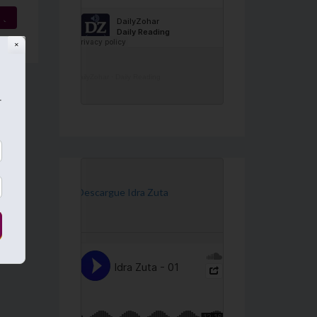
→
✕
DailyZohar
·
Daily Reading
r
[Descargue Idra Zuta