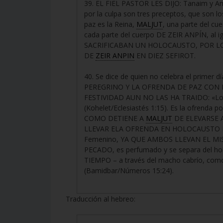
39. EL FIEL PASTOR LES DIJO: Tanaim y Amo
por la culpa son tres preceptos, que son 
paz es la Reina,
MALJUT
, una parte del c
cada parte del cuerpo DE ZEIR ANPÍN, al 
SACRIFICABAN UN HOLOCAUSTO, POR L
DE
ZEIR ANPIN
EN DIEZ SEFIROT.
40. Se dice de quien no celebra el prime
PEREGRINO Y LA OFRENDA DE PAZ CON 
FESTIVIDAD AUN NO LAS HA TRAIDO: «Lo to
(Kohelet/Eclesiastés 1:15). Es la ofrenda
COMO DETIENE A
MALJUT
DE ELEVARSE 
LLEVAR ELA OFRENDA EN HOLOCAUSTO DEL 
Femenino, YA QUE AMBOS LLEVAN EL MISMO
PECADO, es perfumado y se separa del h
TIEMPO – a través del macho cabrío, como
(Bamidbar/Números 15:24).
Traducción al hebreo: