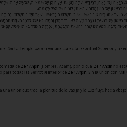
תַּנָּאִים וְאָמוֹרָאִים, הֲרֵי וַדַּאי עוֹלָה וְחַטָּאת וְאָשָׁם הֵן שָׁלֹשׁ מִצְווֹת, שְׁלֹשָׁה אָבוֹת. שְׁלָמִים ה
ַיּוֹם הָרִאשׁוֹן שֶׁל חַג. (מָקוֹם שֶׁהוּא תַשְׁלוּמִים שֶׁל הַכֹּל כְּדֻגְמַת
מִי שֶׁלֹּא חָג בְּיוֹם טוֹב רִאשׁוֹן, אֵין לוֹ תַּשְׁלוּמִים לָרִאשׁוֹן, וּשְׁאָר הַיָּמִים תַּשְׁלוּמִין זֶה בָזֶה, וּ
ֹב רִאשׁוֹן שֶׁל חַג, עָלָיו נֶאֱמַר מְעֻוָּת לֹא יוּכַל לִתְקֹן וְחֶסְרוֹן לֹא יוּכַל לְהִמָּנוֹת, וְזוֹהִי הַחַ
חַטָּאת נְקֵבָה. וְלִפְעָמִים שֶׁהֲרֵי הַחַטָּאת מִתְבַּשֶּׂמֶת וְנִפְרֶדֶת מֵעוֹלָה בְּאוֹתוֹ שָׂעִיר, שֶׁנֶ
 en el Santo Templo para crear una conexión espiritual Superior y traer
ue tomada de
Zeir Anpin
(Hombre, Adam), por lo cual
Zeir Anpin
no est
to para todas las Sefirot al interior de
Zeir Anpin
. Sin la unión con
Malj
 una unión que trae la plenitud de la vasija y la Luz fluye hacia abajo