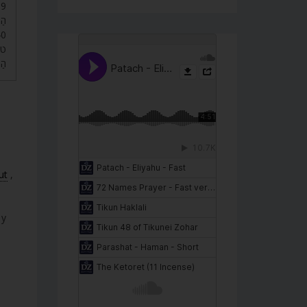
ה).
טו.
הַ.
á
ut
,
 y