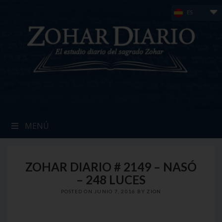
Skip
ES
to
content
MENÚ
ZOHAR DIARIO # 2149 – NASÓ
– 248 LUCES
POSTED ON
JUNIO 7, 2016
BY
ZION