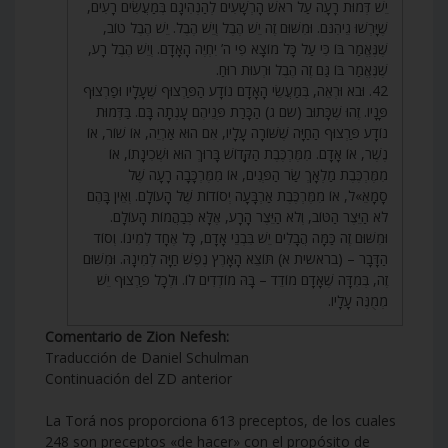
יֵשׁ דְּמוּת רָעָה עַל רֹאשׁ הָרְשָׁעִים לְהַנְהִיגָם בְּמַעֲשִׂים רָעִים,
שֶׁיָּרְשׁוּ גֵיהִנֹּם. וּמִשּׁוּם זֶה יֵשׁ הֶבֶל וְיֵשׁ הֶבֶל. יֵשׁ הֶבֶל טוֹב,
שֶׁנֶּאֱמַר בּוֹ כִּי עַל כָּל מוֹצָא פִי ה’ יִחְיֶה הָאָדָם. וְיֵשׁ הֶבֶל רָע,
שֶׁנֶּאֱמַר בּוֹ גַּם זֶה הֶבֶל וּרְעוּת רוּחַ.
42. וּבֹא וּרְאֵה, בְּמַעֲשֵׂי הָאָדָם נוֹדָע הַפַּרְצוּף שֶׁעָלָיו וּפַרְצוּף
פָּנָיו. זֶהוּ שֶׁכָּתוּב (שם ג) הַכָּרַת פְּנֵיהֶם עָנְתָה בָּם. בַּדְּמוּת
נוֹדָע פַּרְצוּף הַחַיָּה שֶׁשּׁוֹרָה עָלָיו, אִם הוּא אַרְיֵה, אוֹ שׁוֹר, אוֹ
נֶשֶׁר, אוֹ אָדָם. מִמֶּרְכֶּבֶת הַקָּדוֹשׁ בָּרוּךְ הוּא וּשְׁכִינָתוֹ, אוֹ
מִמֶּרְכֶּבֶת מַלְאָךְ שַׂר הַפְּנִים, אוֹ מִמֶּרְכָּבָה רָעָה שֶׁל
סָמָאֵ»ל, אוֹ מִמֶּרְכֶּבֶת אַרְבָּעָה יְסוֹדוֹת שֶׁל הָעוֹלָם. וְאֵין בָּהֶם
לֹא הַיֵּצֶר הַטּוֹב, וְלֹא הַיֵּצֶר הָרָע, אֶלָּא כְּבַהֲמוֹת הָעוֹלָם.
וּמִשּׁוּם זֶה כַּמָּה הֲבָלִים יֵשׁ בִּבְנֵי אָדָם, כָּל אֶחָד לְמִינוֹ. וְסוֹד
הַדָּבָר – (בראשית א) תּוֹצֵא הָאָרֶץ נֶפֶשׁ חַיָּה לְמִינָהּ. וּמִשּׁוּם
זֶה, בְּמִדָּה שֶׁאָדָם מוֹדֵד – בָּהּ מוֹדְדִים לוֹ. וּלְכָל פַּרְצוּף יֵשׁ
מְמֻנֶּה עָלָיו.
Comentario de Zion Nefesh:
Traducción de Daniel Schulman
Continuación del ZD anterior
La Torá nos proporciona 613 preceptos, de los cuales
248 son preceptos «de hacer» con el propósito de