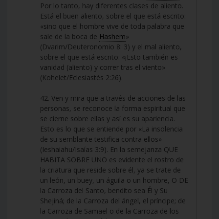
Por lo tanto, hay diferentes clases de aliento.
Está el buen aliento, sobre el que está escrito:
«sino que el hombre vive de toda palabra que
sale de la boca de
Hashem
»
(Dvarim/Deuteronomio 8: 3) y el mal aliento,
sobre el que está escrito: «¡Esto también es
vanidad (aliento) y correr tras el viento»
(Kohelet/Eclesiastés 2:26).
42. Ven y mira que a través de acciones de las
personas, se reconoce la forma espiritual que
se cierne sobre ellas y así es su apariencia.
Esto es lo que se entiende por «La insolencia
de su semblante testifica contra ellos»
(Ieshaiahu/Isaías 3:9). En la semejanza QUE
HABITA SOBRE UNO es evidente el rostro de
la criatura que reside sobre él, ya se trate de
un león, un buey, un águila o un hombre, O DE
la Carroza del Santo, bendito sea Él y Su
Shejiná; de la Carroza del ángel, el príncipe; de
la Carroza de Samael o de la Carroza de los