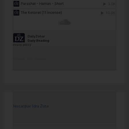
DailyZohar
·
Daily Reading
[Descargue Idra Zuta