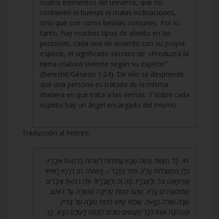
cuatro elementos del universo, que no
contienen ni buenas ni malas inclinaciones,
sino que son como bestias comunes. Por lo
tanto, hay muchos tipos de aliento en las
personas, cada una de acuerdo con su propia
especie, el significado secreto de: «Produzca la
tierra criatura viviente según su especie”
(Bereshit/Génesis 1:24). De ello se desprende
que una persona es tratada de la misma
manera en que trata a las demás. Y sobre cada
espíritu hay un ángel encargado del mismo.
Traducción al hebreo:
41. כָּל מִצְווֹת עֲשֵׂה שֶׁהָיוּ עֲתִידוֹת לִשְׁרוֹת בְּרמ»ח אֵיבָרָיו,
כֻּלָּן מִתְאַבְּלוֹת עָלָיו, וְסוֹד הַדָּבָר – (ישעיה נז) דְּרָכָיו רָאִיתִי
וְאֶרְפָּאֵהוּ וְגוֹ’, וְלַאֲבֵלָיו. מַה זֶּה וְלַאֲבֵלָיו? אֵלּוּ רמ»ח אֵיבָרִים
שֶׁמִּתְאַבְּלִים עָלָיו, שֶׁהֵם דְּמוּת עֶלְיוֹנָה שֶׁשּׁוֹרָה עַל רֹאשׁוֹ,
שֶׁבָּהּ שׁוֹרֶה הֲוָיָ»ה. שֶׁכְּמוֹ שֶׁיֵּשׁ דְּמוּת טוֹבָה עַל צַדִּיק
וּמַנְהִיגָה אוֹתוֹ לְכָל מַעֲשִׂים טוֹבִים לְזַכּוֹתוֹ לָעוֹלָם הַבָּא, כָּךְ