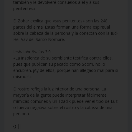
también y le devolveré consuelos a él y a sus
penitentes»
El Zohar explica que «sus penitentes» son las 248
partes del
alma
. Estas forman una forma espiritual
sobre la cabeza de la persona y la conectan con la Iud-
Hei-Vav del Santo Nombre.
Ieshaiahu/Isaías 3:9
«La insolenca de su semblante testifica contra ellos,
pues que publican su pecado como Sdom, no lo
encubren. ¡Ay de ellos, porque han allegado mal para sí
mismos!».
El rostro refleja la luz interior de una persona. La
mayoría de la gente puede interpretar fácilmente
mímicas comunes y un Tzadik puede ver el tipo de Luz
o fuerza negativa sobre el rostro y la cabeza de una
persona.
{} ||