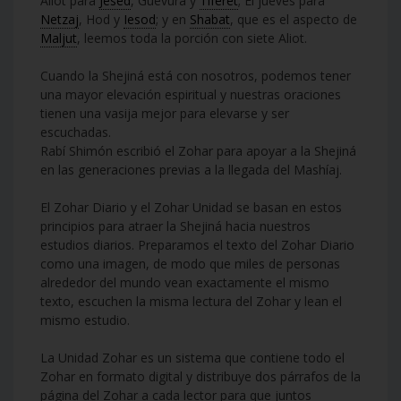
Aliot para
Jesed
, Guevurá y
Tiferet
; El jueves para
Netzaj
, Hod y
Iesod
; y en
Shabat
, que es el aspecto de
Maljut
, leemos toda la porción con siete Aliot.
Cuando la Shejiná está con nosotros, podemos tener
una mayor elevación espiritual y nuestras oraciones
tienen una vasija mejor para elevarse y ser
escuchadas.
Rabí Shimón escribió el Zohar para apoyar a la Shejiná
en las generaciones previas a la llegada del Mashíaj.
El Zohar Diario y el Zohar Unidad se basan en estos
principios para atraer la Shejiná hacia nuestros
estudios diarios. Preparamos el texto del Zohar Diario
como una imagen, de modo que miles de personas
alrededor del mundo vean exactamente el mismo
texto, escuchen la misma lectura del Zohar y lean el
mismo estudio.
La Unidad Zohar es un sistema que contiene todo el
Zohar en formato digital y distribuye dos párrafos de la
página del Zohar a cada lector para que juntos