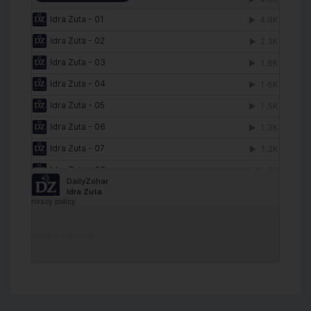
DailyZohar
·
Idra Zuta