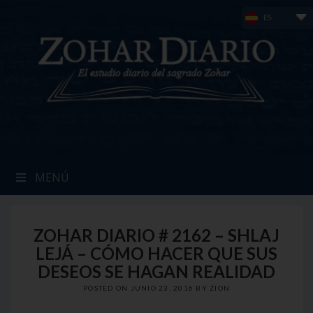
Skip
ES
to
content
MENÚ
ZOHAR DIARIO # 2162 – SHLAJ
LEJÁ – CÓMO HACER QUE SUS
DESEOS SE HAGAN REALIDAD
POSTED ON
JUNIO 23, 2016
BY
ZION