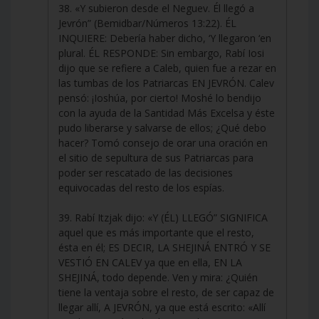
38. «Y subieron desde el Neguev. Él llegó a
Jevrón” (Bemidbar/Números 13:22). ÉL
INQUIERE: Debería haber dicho, ‘Y llegaron ‘en
plural. ÉL RESPONDE: Sin embargo, Rabí Iosi
dijo que se refiere a Caleb, quien fue a rezar en
las tumbas de los Patriarcas EN JEVRÓN. Calev
pensó: ¡Ioshúa, por cierto! Moshé lo bendijo
con la ayuda de la Santidad Más Excelsa y éste
pudo liberarse y salvarse de ellos; ¿Qué debo
hacer? Tomó consejo de orar una oración en
el sitio de sepultura de sus Patriarcas para
poder ser rescatado de las decisiones
equivocadas del resto de los espías.
39. Rabí Itzjak dijo: «Y (ÉL) LLEGÓ” SIGNIFICA
aquel que es más importante que el resto,
ésta en él; ES DECIR, LA SHEJINÁ ENTRÓ Y SE
VESTIÓ EN CALEV ya que en ella, EN LA
SHEJINÁ, todo depende. Ven y mira: ¿Quién
tiene la ventaja sobre el resto, de ser capaz de
llegar allí, A JEVRÓN, ya que está escrito: «Allí