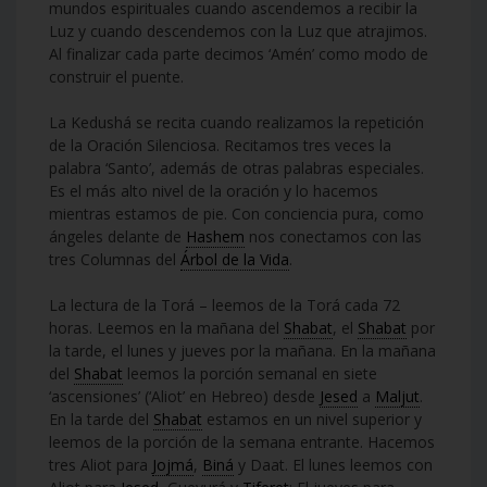
mundos espirituales cuando ascendemos a recibir la
Luz y cuando descendemos con la Luz que atrajimos.
Al finalizar cada parte decimos ‘Amén’ como modo de
construir el puente.
La Kedushá se recita cuando realizamos la repetición
de la Oración Silenciosa. Recitamos tres veces la
palabra ‘Santo’, además de otras palabras especiales.
Es el más alto nivel de la oración y lo hacemos
mientras estamos de pie. Con conciencia pura, como
ángeles delante de
Hashem
nos conectamos con las
tres Columnas del
Árbol de la Vida
.
La lectura de la Torá – leemos de la Torá cada 72
horas. Leemos en la mañana del
Shabat
, el
Shabat
por
la tarde, el lunes y jueves por la mañana. En la mañana
del
Shabat
leemos la porción semanal en siete
‘ascensiones’ (‘Aliot’ en Hebreo) desde
Jesed
a
Maljut
.
En la tarde del
Shabat
estamos en un nivel superior y
leemos de la porción de la semana entrante. Hacemos
tres Aliot para
Jojmá
,
Biná
y Daat. El lunes leemos con