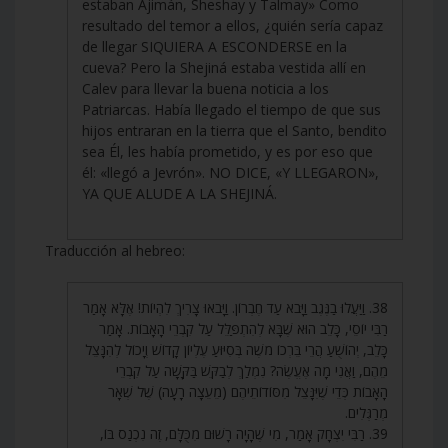
estaban Ajimán, Sheshay y Talmay» Como
resultado del temor a ellos, ¿quién sería capaz
de llegar SIQUIERA A ESCONDERSE en la
cueva? Pero la Shejiná estaba vestida allí en
Calev para llevar la buena noticia a los
Patriarcas. Había llegado el tiempo de que sus
hijos entraran en la tierra que el Santo, bendito
sea Él, les había prometido, y es por eso que
él: «llegó a Jevrón». NO DICE, «Y LLEGARON»,
YA QUE ALUDE A LA SHEJINÁ.
Traducción al hebreo:
38. וַיַּעֲלוּ בַנֶּגֶב וַיָּבֹא עַד חֶבְרוֹן. וַיָּבֹאוּ צָרִיךְ לִהְיוֹת! אֶלָּא אָמַר
רַבִּי יוֹסֵי, כָּלֵב הוּא שֶׁבָּא לְהִתְפַּלֵּל עַל קִבְרֵי הָאָבוֹת. אָמַר
כָּלֵב, יְהוֹשֻׁעַ הֲרֵי בֵּרְכוֹ מֹשֶׁה בְּסִיּוּעַ עֶלְיוֹן קָדוֹשׁ וְיָכוֹל לְהִנָּצֵל
מֵהֶם, וַאֲנִי מָה אֶעֱשֶׂה? נִמְלַךְ לְבַקֵּשׁ בַּקָּשָׁה עַל קִבְרֵי
הָאָבוֹת כְּדֵי שֶׁיִּנָּצֵל מִסּוֹדוֹתֵיהֶם (מֵעֵצָה רָעָה) שֶׁל שְׁאָר
מְרַגְּלִים.
39. רַבִּי יִצְחָק אָמַר, מִי שֶׁהָיָה רָשׁוּם מִכֻּלָּם, זֶה נִכְנַס בּוֹ,