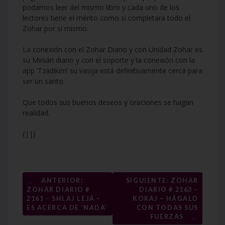
podamos leer del mismo libro y cada uno de los
lectores tiene el mérito como si completara todo el
Zohar por sí mismo.
La conexión con el Zohar Diario y con Unidad Zohar es
su Minián diario y con el soporte y la conexión con la
app ‘Tzadikim’ su vasija está definitivamente cerca para
ser un santo.
Que todos sus buenos deseos y oraciones se hagan
realidad.
{||}
Navegación
←
ANTERIOR:
SIGUIENTE: ZOHAR
ZOHAR DIARIO #
DIARIO # 2163 –
de
2161 – SHLAJ LEJÁ –
KORAJ – HÁGALO
entradas
ES ACERCA DE ‘NADA’
CON TODAS SUS
→
FUERZAS