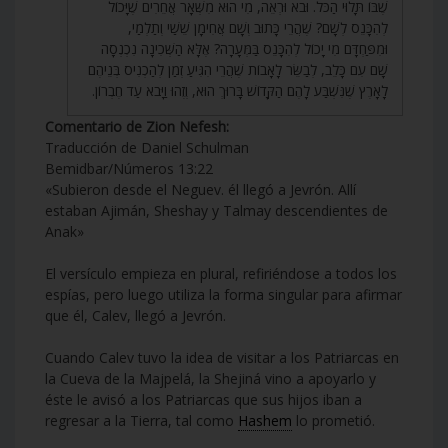
שֶׁבּוֹ תָּלוּי הַכֹּל. וּבֹא וּרְאֵה, מִי הוּא מִשְּׁאָר אֲחֵרִים שֶׁיָּכוֹל
לְהִכָּנֵס לְשָׁם? שֶׁהֲרֵי כָּתוּב וְשָׁם אֲחִימָן שֵׁשַׁי וְתַלְמַי,
וּמִפַּחְדָּם מִי יָכוֹל לְהִכָּנֵס בַּמְּעָרָה? אֶלָּא הַשְּׁכִינָה נִכְנְסָה
שָׁם עִם כָּלֵב, לְבַשֵּׂר לָאָבוֹת שֶׁהֲרֵי הִגִּיעַ זְמַן לְהַכְנִיס בְּנֵיהֶם
לָאָרֶץ שֶׁנִּשְׁבַּע לָהֶם הַקָּדוֹשׁ בָּרוּךְ הוּא, וְזֶהוּ וַיָּבֹא עַד חֶבְרוֹן.
Comentario de Zion Nefesh:
Traducción de Daniel Schulman
Bemidbar/Números 13:22
«Subieron desde el Neguev. él llegó a Jevrón. Allí
estaban Ajimán, Sheshay y Talmay descendientes de
Anak»
El versículo empieza en plural, refiriéndose a todos los
espías, pero luego utiliza la forma singular para afirmar
que él, Calev, llegó a Jevrón.
Cuando Calev tuvo la idea de visitar a los Patriarcas en
la Cueva de la Majpelá, la Shejiná vino a apoyarlo y
éste le avisó a los Patriarcas que sus hijos iban a
regresar a la Tierra, tal como
Hashem
lo prometió.