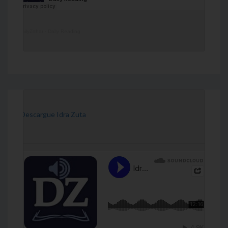
DailyZohar
·
Daily Reading
[Descargue Idra Zuta