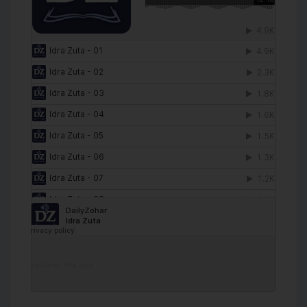
DailyZohar
·
Idra Zuta