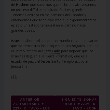
de
Hashem
que sabemos que incluso si atravesamos
un proceso difícil, el resultado final es grande.
Tenemos certeza en los caminos del Creador y
entendemos que toda dificultad que experimentamos
es solo un estado temporal en el camino hacia
grandes cosas.
Israel
es ahora odiaba por un mundo ciego, a pesar de
que los terroristas los ataquen en sus hogares. Este es
el último intento del
Otro Lado
para impedir que los
Israelitas lleguen a la Tierra Prometida, que es el
estado de paz y el tercer Santo Templo activo en
Jerusalém.
{||}
Navegación
←
ANTERIOR:
SIGUIENTE: ZOHAR
ZOHAR DIARIO #
DIARIO # 2239 – KI
de
2237- KI TAVÓ – LOS
TAVÓ – ROSH