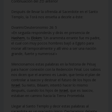
Continuación del ZD anterior
Después de llevar la ofrenda al Sacerdote en el Santo
Templo, la Torá nos enseña a decirle a éste:
Dvarim/Deuteronomio 26: 5
«En seguida responderás y dirás en presencia de
Hashem
, tu
Elokim
: ‘Un arammita errante fue mi padre,
el cual con muy pocos hombres bajó a Egipto para
morar allí temporalmente y allí vino a ser una nación
grande, fuerte y numerosa'»
Mencionamos estas palabras en la historia de Pésaj
para hacer conexión con la Redención Final. Los sabios
nos dicen que el arameo es Laván, que tenía el plan de
controlar a Iaacov y destruir el futuro de los hijos de
Israel
. Su nieto, Bilaam, intentó hacer lo mismo
después, cuando los hijos de
Israel
, que es Iaacov,
estaban en camino hacia la Tierra Prometida.
Llegar al Santo Templo y decir estas palabras al
sacerdote es un precepto único. Declaramos delante