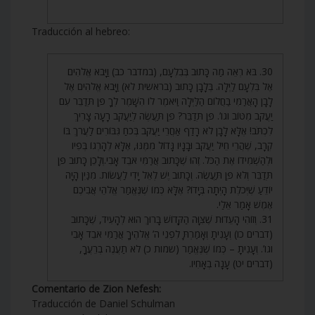
Traducción al hebreo:
30. בֹּא רְאֵה מַה כָּתוּב בְּבִלְעָם, (במדבר כב) וַיָּבֹא אֱלֹהִים
אֶל בִּלְעָם לַיְלָה. בְּלָבָן כָּתוּב (בראשית לא) וַיָּבֹא אֱלֹהִים אֶל
לָבָן הָאֲרַמִּי בַּחֲלוֹם הַלַּיְלָה וַיֹּאמֶר לוֹ הִשָּׁמֶר לְךָ פֶּן תְּדַבֵּר עִם
יַעֲקֹב מִטּוֹב וגו’. פֶּן תְּדַבֵּר? פֶּן תַּעֲשֶׂה לְיַעֲקֹב רָעָה צָרִיךְ
לִכְתֹּב! אֶלָּא לָבָן לֹא רָדַף אַחֲרֵי יַעֲקֹב בְּכֹחַ גִּבּוֹרִים לַעֲרֹךְ בּוֹ
קְרָב, שֶׁהֲרֵי חֵיל יַעֲקֹב וּבָנָיו גָּדוֹל מִמֶּנּוּ, אֶלָּא לְהָרְגוֹ בְּפִיו
וּלְהַשְׁמִידוֹ אֶת הַכֹּל. זֶהוּ שֶׁכָּתוּב אֲרַמִּי אֹבֵד אָבִי.וְלָכֵן כָּתוּב פֶּן
תְּדַבֵּר וְלֹא פֶּן תַּעֲשֶׂה. וְכָתוּב יֶשׁ לְאֵל יָדִי לַעֲשׂוֹת. מִנַּיִן הָיָה
יוֹדֵעַ שֶׁיְּכֹלֶת הָיְתָה בְּיָדוֹ? אֶלָּא כְּמוֹ שֶׁנֶּאֱמַר אֱלֹהֵי אֲבִיכֶם
אֶמֶשׁ אָמַר אֵלַי.
31. וְזוֹהִי הָעֵדוּת שֶׁצִּוָּה הַקָּדוֹשׁ בָּרוּךְ הוּא לְהָעִיד, שֶׁכָּתוּב
(דברים כו) וְעָנִיתָ וְאָמַרְתָּ לִפְנֵי ה’ אֱלֹהֶיךָ אֲרַמִּי אֹבֵד אָבִי
וגו’. וְעָנִיתָ – כְּמוֹ שֶׁנֶּאֱמַר (שמות כ) לֹא תַעֲנֶה בְרֵעֲךָ,
(דברים יט) עָנָה בְאָחִיו.
Comentario de Zion Nefesh:
Traducción de Daniel Schulman