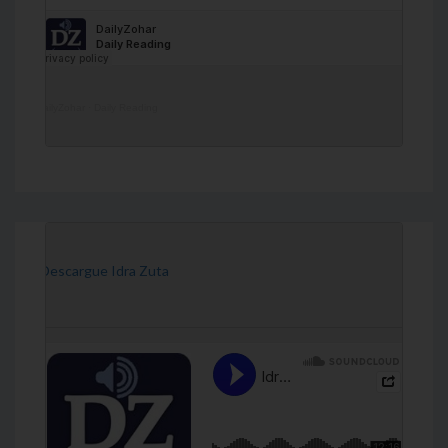
DailyZohar
·
Daily Reading
[Descargue Idra Zuta