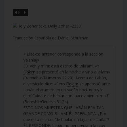
Vm
P
Traducción Española de Daniel Schulman
< El texto anterior corresponde a la sección
Vaishlaj>
30. Ven y mira: está escrito de Bila’am, «Y
Elokim
se presentó en la noche a vino a Bilam»
(Bamidbar/Números 22:20). Acerca de Labán,
el versículo dice: «Pero
Elokim
se apareció ante
Labán el arameo en un sueño nocturno y le
dijo:’¡Cuídate de hablar con Iaacov bien ni mal’!”
(Bereshit/Génesis 31:24).
ESTO NOS MUESTRA QUE LABÁN ERA TAN
GRANDE COMO BILAM. ÉL PREGUNTA: ¿Por
qué está escrito, ‘de hablar’ en lugar de ‘dañar’?
ÉL RESPONDE: Labán no perseguía a Iaacov