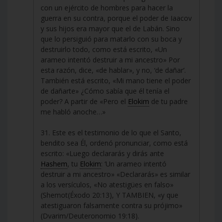
con un ejército de hombres para hacer la
guerra en su contra, porque el poder de Iaacov
y sus hijos era mayor que el de Labán. Sino
que lo persiguió para matarlo con su boca y
destruirlo todo, como está escrito, «Un
arameo intentó destruir a mi ancestro» Por
esta razón, dice, «de hablar», y no, ‘de dañar’.
También está escrito, «Mi mano tiene el poder
de dañarte» ¿Cómo sabía que él tenía el
poder? A partir de «Pero el
Elokim
de tu padre
me habló anoche…»
31. Este es el testimonio de lo que el Santo,
bendito sea Él, ordenó pronunciar, como está
escrito: «Luego declararás y dirás ante
Hashem
, tu
Elokim
: ‘Un arameo intentó
destruir a mi ancestro» «Declararás» es similar
a los versículos, «No atestigües en falso»
(Shemot(Éxodo 20:13), Y TAMBIEN, «y que
atestiguaron falsamente contra su prójimo»
(Dvarim/Deuteronomio 19:18).