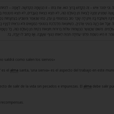
וְכִי יִמְכֹּר אִישׁ – זֶה הַקָּדוֹשׁ בָּרוּךְ הוּא. אֶת בִּתּוֹ – זוֹ הַנְּשָׁמָה הַקְּדוֹשָׁה. לְאָמָה – לִהְיוֹת אָ,
שָׁעָה שֶׁמַּגִּיעַ זְמַנָּהּ לָצֵאת מִן הָעוֹלָם הַזֶּה, לֹא תֵצֵא כְּצֵאת הָעֲבָדִים, לֹא תֵצֵא מְטֻנֶּפֶת בַּחֲטָא
דוֹנָהּ וְיִשְׁתַּבַּח בָּהּ וְיִתֵּן לָהּ שָׂכָר טוֹב בְּצִחְצוּחֵי גַּן עֵדֶן, כְּמוֹ שֶׁנֶּאֱמַר וְהִשְׂבִּיעַ בְּצַחְצָחוֹת נַפ
אֲבָל אִם רָעָה בְּעֵינֵי אֲדֹנֶיהָ, כְּשֶׁיּוֹצֵאת מְלֻכְלֶכֶת בְּטִנּוּפֵי הַחֲטָאִים וְלֹא נִרְאֵית לְפָנָיו כָּרָ
עוֹלָמִים. מִשּׁוּם שֶׁכַּאֲשֶׁר הַנְּשָׁמוֹת עוֹלוֹת בְּרוּרוֹת וְיוֹצְאוֹת נְקִיּוֹת מִן הָעוֹלָם הַזֶּה, כָּל נְשָׁמ
ְאוֹמֵר: זוֹ הִיא נִשְׁמַת פְּלוֹנִי עֲתִידָה תִּהְיֶה לְאוֹתוֹ הַגּוּף שֶׁעָזְבָה. וְאָז כָּתוּב לוֹ יְעָדָהּ, בְּו
 no saldrá como salen los siervos»
’ es el
alma
santa, ‘una sierva» es el aspecto del trabajo en este mun
ecto de salir de la vida sin pecados e impurezas. El
alma
debe salir pu
y recompensas.