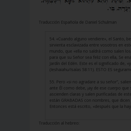
Traducción Española de Daniel Schulman
54. «Cuando alguno vendiere», el Santo, ben
sirvienta esclavizada entre vosotros en e
mundo, que «ella no saldrá como salen los s
para que su Señor sea feliz con ella, Se en
Jardín del Edén. Este es el significado de, «
(Ieshaiahu/Isaías 58:11). ESTO ES segura
55. Pero «si no agradare a su señor”, sali
ante Él como debe, ¡ay de ese cuerpo que 
ascienden claras y salen purificadas de e
están GRABADAS con nombres, que dicen 
Entonces está escrito, «después que la hay
Traducción al hebreo: