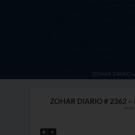
Skip
to
content
ZOHAR DIARIO
ZOHAR DIARIO # 2362 –
POST
Vm
P