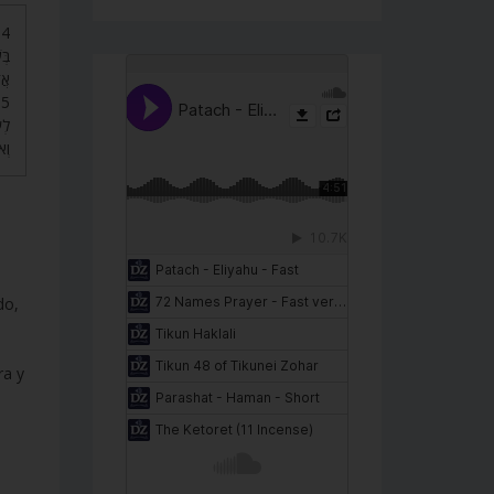
בְּ
אֲ.
לְ,
ו’.
do,
ra y