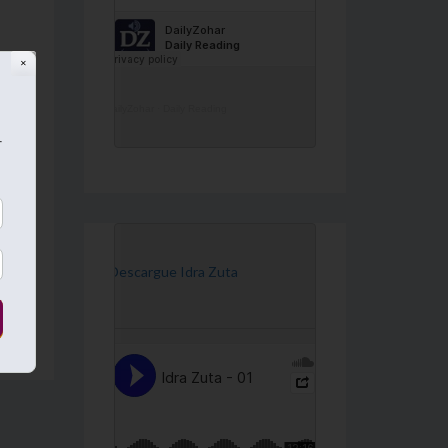
✕
que
DailyZohar
·
Daily Reading
.
r
[Descargue Idra Zuta
 –
→