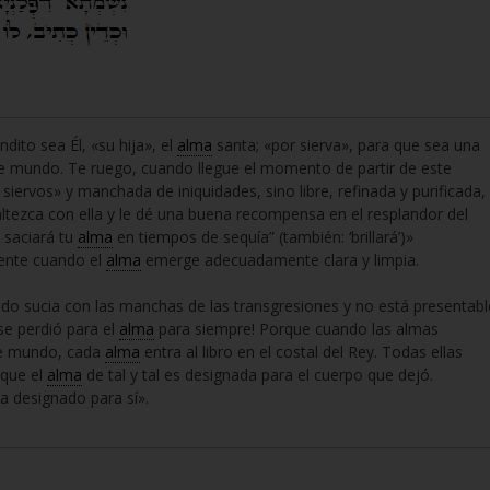
dito sea Él, «su hija», el
alma
santa; «por sierva», para que sea una
ste mundo. Te ruego, cuando llegue el momento de partir de este
iervos» y manchada de iniquidades, sino libre, refinada y purificada,
altezca con ella y le dé una buena recompensa en el resplandor del
y saciará tu
alma
en tiempos de sequía” (también: ‘brillará’)»
mente cuando el
alma
emerge adecuadamente clara y limpia.
endo sucia con las manchas de las transgresiones y no está presentabl
se perdió para el
alma
para siempre! Porque cuando las almas
ste mundo, cada
alma
entra al libro en el costal del Rey. Todas ellas
que el
alma
de tal y tal es designada para el cuerpo que dejó.
a designado para sí».