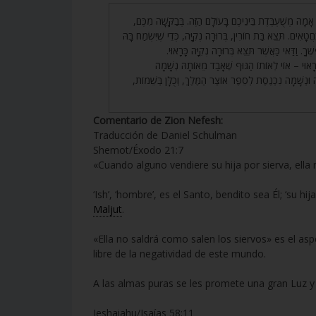
54. מָה מְשֻׁעְבֶּדֶת בֵּינֵיכֶם בָּעוֹלָם הַזֶּה. בְּבַקָּשָׁה מִכֶּם
ִים. תֵּצֵא בַּת חוֹרִין, בְּרוּרָה נְקִיָּה, כְּדֵי שֶׁיִּשְׂמַח בָּהּ
ְשֶׁךָ. וַדַּאי כַּאֲשֶׁר תֵּצֵא בְּרוּרָה נְקִיָּה כָּרָאוּי
55. אוּי – אוֹי לְאוֹתוֹ הַגּוּף שֶׁאָבַד מֵאוֹתָהּ נְשָׁמָה
ָה וּנְשָׁמָה נִכְנֶסֶת לְסֵפֶר אוֹצַר הַמֶּלֶךְ, וְכֻלָּן בְּשֵׁמוֹת
Comentario de Zion Nefesh:
Traducción de Daniel Schulman
Shemot/Éxodo 21:7
«Cuando alguno vendiere su hija por sierva, ella
‘Ish’, ‘hombre’, es el Santo, bendito sea Él; ‘su hija
Maljut
.
«Ella no saldrá como salen los siervos» es el asp
libre de la negatividad de este mundo.
A las almas puras se les promete una gran Luz 
Ieshaiahu/Isaías 58:11