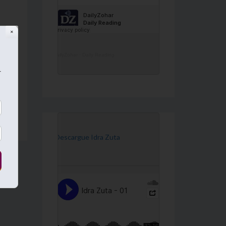
✕
DailyZohar
·
Daily Reading
r
 –
→
[Descargue Idra Zuta