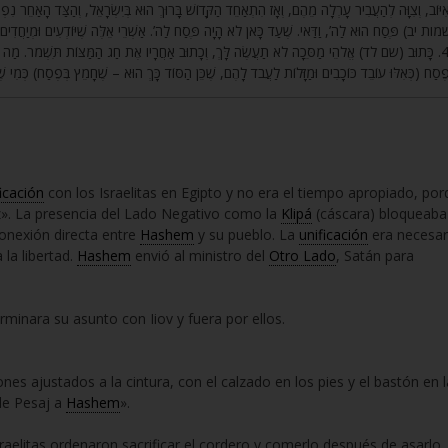
אִיּוֹב, וְצִוָּה לְהַעֲבִיר עָרְלָה מֵהֶם, וְאָז הִתְאַחֵד הַקָּדוֹשׁ בָּרוּךְ הוּא בְּיִשְׂרָאֵל, וְהַצַּד הָאַחֵר נִפְרַד 
ות יב) פֶּסַח הוּא לַה’, וַדַּאי. שֶׁעַד כָּאן לֹא הָיָה פֶּסַח לַה’. אַשְׁרֵי אֵלֶּה שֶׁיּוֹדְעִים וּמְיַחֲדִים יִח
כָּתוּב (שם לד) אֱלֹהֵי מַסֵּכָה לֹא תַעֲשֶׂה לָּךְ, וְכָתוּב אַחֲרָיו אֶת חַג הַמַּצּוֹת תִּשְׁמֹר. מַה (עוֹשׂ
ְפֶסַח (כְּאִלּוּ עוֹבֵד כּוֹכָבִים וּמַזָּלוֹת לַעֲבֹד לָהֶם, שֶׁכֵּן הַסּוֹד כָּךְ הוּא – שֶׁחָמֵץ בְּפֶסַח) כְּמִי ש
ficación
con los Israelitas en Egipto y no era el tiempo apropiado, po
uz». La presencia del Lado Negativo como la
Klipá
(cáscara) bloqueaba
onexión directa entre
Hashem
y su pueblo. La
unificación
era necesar
 la libertad.
Hashem
envió al ministro del
Otro Lado
, Satán para
erminara su asunto con Iiov y fuera por ellos.
es ajustados a la cintura, con el calzado en los pies y el bastón en l
de Pesaj a
Hashem
».
sraelitas ordenaron sacrificar el cordero y comerlo después de asarlo