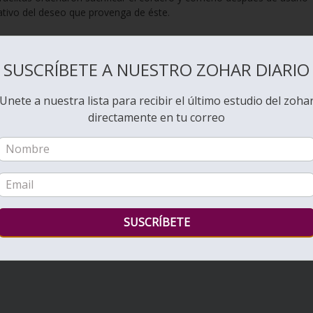
tivo del deseo que provenga de éste.
onectarse del deseo por el yo que pudiera haber atraído al Lado
eveló cuando salieron de Egipto.
SUSCRÍBETE A NUESTRO ZOHAR DIARIO
Unete a nuestra lista para recibir el último estudio del zoha
directamente en tu correo
TRUMÁ –
SIGUIENTE: ZOHAR DIARIO # 2374 – TETZAVÉ
DETENER LA INVASIÓN