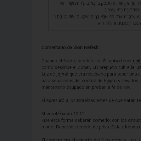
מִן הַקְּדֻשָּׁה, וְהִתְעַסֵּק בּוֹ בְּאִיּוֹב וְלָקַח מִשֶּׁלּוֹ, וְאָז
(וּד קוֹנָם כְּמוֹ שֶׁצָּרִיךְ
49. ֶה) זֶּה אֵצֶל זֶה? אֶלָּא כָּךְ פֵּרְשׁוּהָ, מִי שֶׁאוֹכֵל חָמֵץ
ֶׁעוֹבֵד לְכוֹכָבִים וּמַזָּלוֹת הוּא
Comentario de Zion Nefesh:
Cuando el Santo, bendito sea Él, quiso tener
uni
como describe el Zohar, «El prepucio cubre la l
Luz de
Jojmá
que era necesaria para tener una c
para separarlos del control de Egipto y llevarlos a
mantenerlo ocupado en probar la fe de Iiov.
Él apresuró a los Israelitas antes de que Satán t
Shemot/Éxodo 12:11
«De esta forma deberán comerlo: con los cinturon
mano. Deberán comerlo de prisa. Es la ofrenda 
El cordero era el aspecto del Dios egipcio. Los I