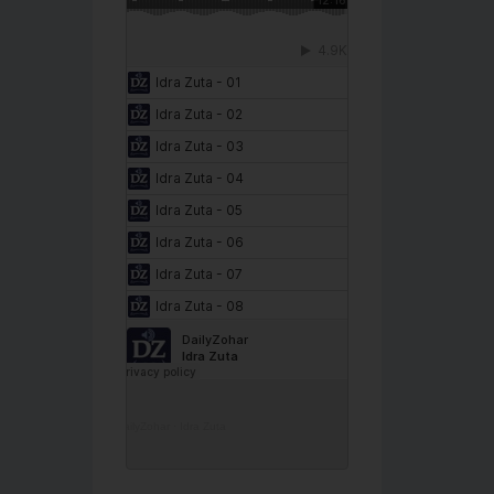
DailyZohar
·
Idra Zuta