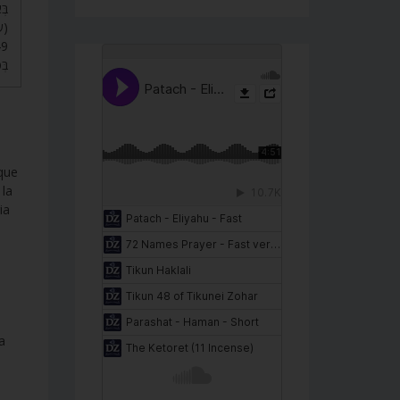
בְּ
שמ.
בּ.
rque
 la
ia
a