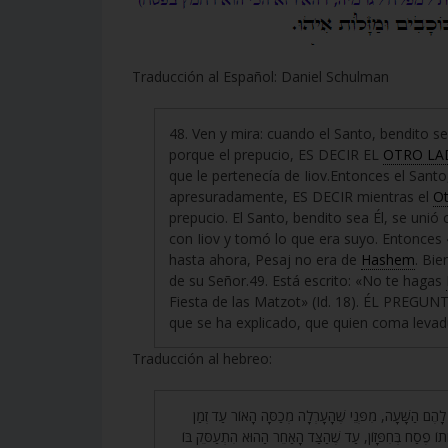
Traducción al Español: Daniel Schulman
48. Ven y mira: cuando el Santo, bendito s
porque el prepucio, ES DECIR EL
OTRO LA
que le pertenecía de Iiov.Entonces el Santo
apresuradamente, ES DECIR mientras el
Ot
prepucio. El Santo, bendito sea Él, se unió
con Iiov y tomó lo que era suyo. Entonces 
hasta ahora, Pesaj no era de
Hashem
. Bi
de su Señor.49. Está escrito: «No te hagas
Fiesta de las Matzot» (Id. 18). ÉL PREGUN
que se ha explicado, que quien coma levadu
Traducción al hebreo:
48. הֶם הַשָּׁעָה, מִפְּנֵי שֶׁהָעָרְלָה מְכַסָּה הָאוֹר עַד זְמַן
ֹתוֹ פֶסַח בְּחִפָּזוֹן, עַד שֶׁהַצַּד הָאַחֵר הַהוּא הִתְעַסֵּק בּוֹ