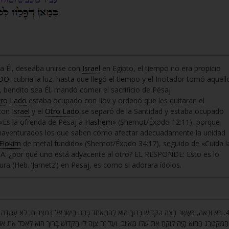
ea Él, deseaba unirse con
Israel
en Egipto, el tiempo no era propicio
DO
, cubria la luz, hasta que llegó el tiempo y el Incitador tomó aquell
, bendito sea Él, mandó comer el sacrificio de Pésaj
ro Lado
estaba ocupado con Iiov y ordenó que les quitaran el
 con
Israel
y el
Otro Lado
se separó de la Santidad y estaba ocupado
«Es la ofrenda de Pesaj a
Hashem
» (Shemot/Éxodo 12:11), porque
enaventurados los que saben cómo afectar adecuadamente la unidad
Elokim
de metal fundido» (Shemot/Éxodo 34:17), seguido de «Cuida l
TA: ¿por qué uno está adyacente al otro? EL RESPONDE: Esto es lo
ra (Heb. ‘Jametz’) en Pesaj, es como si adorara ídolos.
בֹּא וּרְאֵה, כַּאֲשֶׁר רָצָה הַקָּדוֹשׁ בָּרוּךְ הוּא לְהִתְאַחֵד בָּהֶם בְּיִשְׂרָאֵל בְּמִצְרַיִם, לֹא עָמְדָה לָ
הַמְקַטְרֵג הַהוּא הָיָה לוֹקֵחַ אֶת שֶׁלּוֹ מֵאִיּוֹב, וְעַל זֶה צִוָּה לוֹ הַקָּדוֹשׁ בָּרוּךְ הוּא לֶאֱכֹל אֶת או