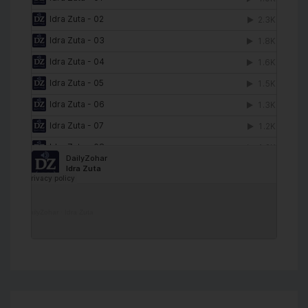
DailyZohar
·
Idra Zuta