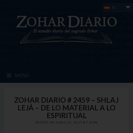
Skip
ES
to
content
MENÚ
ZOHAR DIARIO # 2459 – SHLAJ
LEJÁ – DE LO MATERIAL A LO
ESPIRITUAL
POSTED ON
JUNIO 15, 2017
BY
ZION