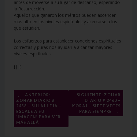
antes de moverse a su lugar de descanso, esperando
la Resurrección.
Aquellos que ganaron los méritos pueden ascender
más alto en los niveles espirituales y acercarse a los
que estudian.
Los esfuerzos para establecer conexiones espirituales
correctas y puras nos ayudan a alcanzar mayores
niveles espirituales.
{||}
Navegación
←
ANTERIOR:
SIGUIENTE: ZOHAR
ZOHAR DIARIO #
DIARIO # 2460 –
de
2458 – SHLAJ LEJÁ –
KORAJ – SIETE VECES
→
entradas
ESCALE A SU
PARA SIEMPRE
‘IMAGEN’ PARA VER
MÁS ALLÁ