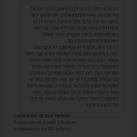
52. עַל זֶה כָּתוּב, (דברים יד) בָּנִים אַתֶּם לַה’ אֱלֹהֵיכֶם וְגוֹ’,
כְּמוֹ שֶׁפֵּרְשׁוּהָ. וְאֵלּוּ הֵם בְּצֶלֶם אֱלֹהִים, וְאֵלּוּ יוֹרְשִׁים יְרֻשָּׁה
עֶלְיוֹנָה כְּמוֹ שֶׁלּוֹ. וְעַל זֶה מֻזְהָרִים בַּתּוֹרָה (דברים יד) לֹא
תִתְגֹּדְדוּ וְלֹא תָשִׂימוּ קָרְחָה. שֶׁהֲרֵי לֹא נֶאֱבָד, וַהֲרֵי מָצוּי
בְּעוֹלָמוֹת טוֹבִים עֶלְיוֹנִים וּמְכֻבָּדִים, לִהְיוֹת שְׂמֵחִים
כְּשֶׁמִּסְתַּלֵּק (צַדִּיק) מֵהָעוֹלָם הַזֶּה.
53. וּבֹא וּרְאֵה, אִלְמָלֵא לֹא חָטָא אָדָם, לֹא יִטְעַם טַעַם
הַמָּוֶת בָּעוֹלָם הַזֶּה בִּזְמַן שֶׁיִּכָּנֵס לְעוֹלָמוֹת אֲחֵרִים. אֲבָל מִשּׁוּם
שֶׁחָטָא, טוֹעֵם טַעַם הַמָּוֶת עַד שֶׁלֹּא יִכָּנֵס לְאוֹתָם עוֹלָמוֹת,
וּמִתְפַּשֶּׁטֶת הָרוּחַ מִגּוּף זֶה, וּמַשְׁאִירוֹ בָּעוֹלָם הַזֶּה, וְהָרוּחַ
מִתְרַחֶצֶת בִּנְהַר דִּינוּר לְקַבֵּל עָנְשָׁהּ. וְאַחַר כָּךְ נִכְנֶסֶת לְגַן
עֵדֶן שֶׁבָּאָרֶץ, וּמִזְדַּמֵּן לָהּ כְּלִי אוֹר אַחֵר, כְּפַרְצוּף הַגּוּף שֶׁל
הָעוֹלָם הַזֶּה מַמָּשׁ. וּמִתְלַבֶּשֶׁת וְנִתְקֶנֶת בּוֹ, וְשָׁם הוּא מְדוֹרָהּ
תָּמִיד. וְנִקְשֶׁרֶת בְּרָאשֵׁי חֳדָשִׁים וְשַׁבָּתוֹת בַּנְּשָׁמָה, וְעוֹלָה
וּמִתְעַטֶּרֶת לְמַעְלָה לְמַעְלָה. זֶהוּ שֶׁכָּתוּב (ישעיה סו) וְהָיָה
מִדֵּי חֹדֶשׁ בְּחָדְשׁוֹ וְגוֹ’.
Comentario de Zion Nefesh:
Traducción de Daniel Schulman
Continuación del ZD anterior