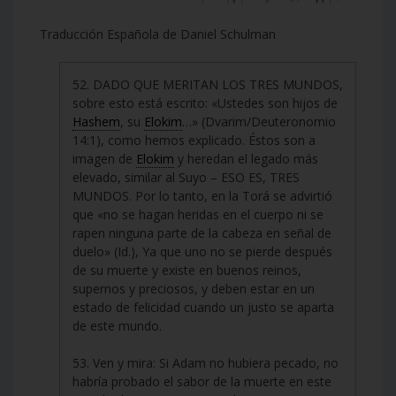
Traducción Española de Daniel Schulman
52. DADO QUE MERITAN LOS TRES MUNDOS,
sobre esto está escrito: «Ustedes son hijos de
Hashem
, su
Elokim
…» (Dvarim/Deuteronomio
14:1), como hemos explicado. Éstos son a
imagen de
Elokim
y heredan el legado más
elevado, similar al Suyo – ESO ES, TRES
MUNDOS. Por lo tanto, en la Torá se advirtió
que «no se hagan heridas en el cuerpo ni se
rapen ninguna parte de la cabeza en señal de
duelo» (Id.), Ya que uno no se pierde después
de su muerte y existe en buenos reinos,
supernos y preciosos, y deben estar en un
estado de felicidad cuando un justo se aparta
de este mundo.
53. Ven y mira: Si Adam no hubiera pecado, no
habría probado el sabor de la muerte en este