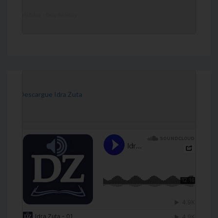
DailyZohar
·
Daily Reading
[Descargue Idra Zuta