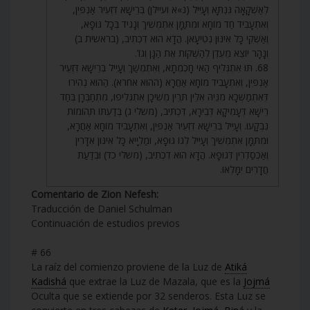
לְאַשְׁקָאָה גִּנְתָּא וְעָיִּיל (נ»א ועיילן) בְּרֵישָׁא דִּזְעֵיר אַנְפִּין,
וְאִתְעָבִיד חַד מוֹחָא וּמִתַּמָּן אִתְמְשִׁיךְ וְנָגִיד בְּכָל גּוּפָא,
וְאַשְׁקֵי כָּל אִינּוּן נְטִיעָאן. הֲדָא הוּא דִכְתִיב, (בראשית ב)
וְנָהָר יוֹצֵא מֵעֵדֶן לְהַשְׁקוֹת אֶת הַגָּן וְגוֹ’.
68. תּוּ אִתְגְּלִיף הַאי חָכְמְתָא, וְאִתְמְשַׁךְ וְעָיִיל בְּרֵישָׁא דִּזְעֵיר
אַנְפִּין, וְאִתְעָבִיד מוֹחָא אַחֲרָא (ההוא אחרא). הַהוּא נְהִירוּ
דְּאִתְמַשְּׁכָא מִנֵּיהּ אִלֵּין תְּרֵין מְשִׁיכָן אִתְגְּלִיפוּ, מִתְחַבְּרָן בְּחַד
רֵישָׁא דְּעָמִיקָא דְּבֵירָא, דִּכְתִּיב, (משלי ג) בְּדַעְתּוֹ תְּהוֹמוֹת
נִבְקָעוּ. וְעָיִּיל בְּרֵישָׁא דִּזְעֵיר אַנְפִּין, וְאִתְעָבִיד מוֹחָא אַחֲרָא,
וּמִתַּמָּן אִתְמְשִׁיךְ וְעָיִּיל לְגוֹ גּוּפָא, וּמַלְיָיא כָּל אִינּוּן אִדָּרִין
וְאַכְסַדְרִין דְּגוּפָא. הֲדָא הוּא דִכְתִיב, (משלי כד) וּבְדַעַת
חֲדָרִים יִמָּלְאוּ.
Comentario de Zion Nefesh:
Traducción de Daniel Schulman
Continuación de estudios previos
# 66
La raíz del comienzo proviene de la Luz de
Atiká
Kadishá
que extrae la Luz de Mazala, que es la
Jojmá
Oculta que se extiende por 32 senderos. Esta Luz se