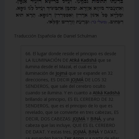
Traducción Española de Daniel Schulman
66. El lugar donde reside el principio es desde
LA ILUMINACIÓN DE
Atiká Kadishá
que se
ilumina desde el Mazal, el cual es la
iluminación de
Jojmá
que se expande en 32
direcciones, ES DECIR
JOJMÁ
DE LOS 32
SENDEROS, que sale del cerebro oculto
cuando se ilumina. Y en cuanto a
Atiká Kadishá
brillando al principio, ES EL CEREBRO DE 32
SENDEROS, que es el principio de lo que es
revelado, que se convierte en tres cabezas, ES
DECIR, DOS CABEZAS:
JOJMÁ
Y
BINÁ
, y una
cabeza que las incluye, QUE ES EL CEREBRO
DE DA’AT. Y estas tres,
JOJMÁ
,
BINÁ
Y DA’AT,
se expanden hacia
Zeir Anpin
y a partir de ellas