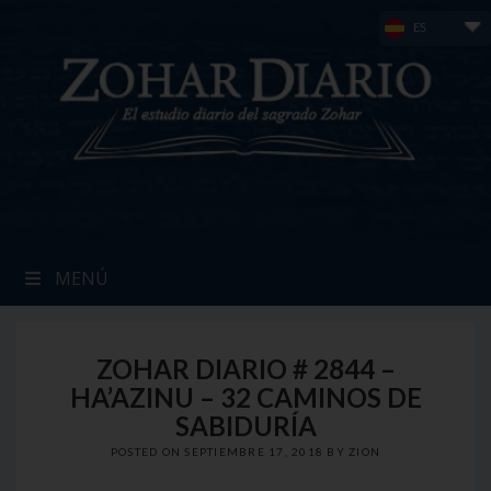
Skip
ES
to
content
MENÚ
ZOHAR DIARIO # 2844 –
HA’AZINU – 32 CAMINOS DE
SABIDURÍA
POSTED ON
SEPTIEMBRE 17, 2018
BY
ZION