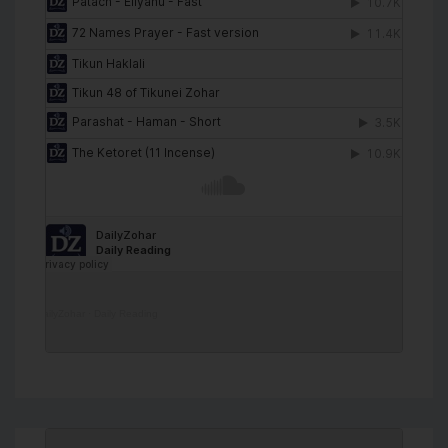
DailyZohar
·
Daily Reading