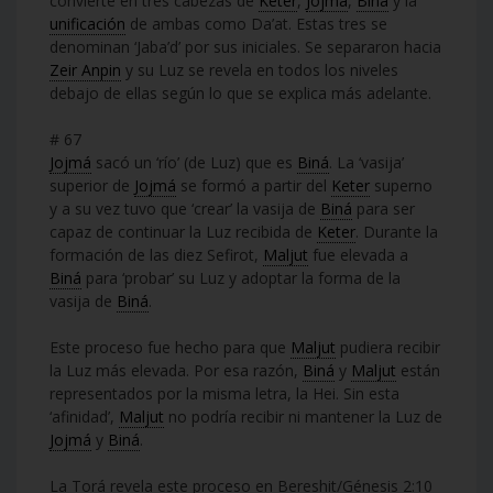
convierte en tres cabezas de
Keter
,
Jojmá
,
Biná
y la
unificación
de ambas como Da’at. Estas tres se
denominan ‘Jaba’d’ por sus iniciales. Se separaron hacia
Zeir Anpin
y su Luz se revela en todos los niveles
debajo de ellas según lo que se explica más adelante.
# 67
Jojmá
sacó un ‘río’ (de Luz) que es
Biná
. La ‘vasija’
superior de
Jojmá
se formó a partir del
Keter
superno
y a su vez tuvo que ‘crear’ la vasija de
Biná
para ser
capaz de continuar la Luz recibida de
Keter
. Durante la
formación de las diez Sefirot,
Maljut
fue elevada a
Biná
para ‘probar’ su Luz y adoptar la forma de la
vasija de
Biná
.
Este proceso fue hecho para que
Maljut
pudiera recibir
la Luz más elevada. Por esa razón,
Biná
y
Maljut
están
representados por la misma letra, la Hei. Sin esta
‘afinidad’,
Maljut
no podría recibir ni mantener la Luz de
Jojmá
y
Biná
.
La Torá revela este proceso en Bereshit/Génesis 2:10