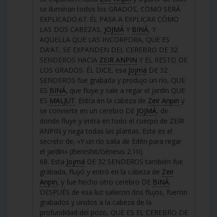
se iluminan todos los GRADOS, COMO SERÁ
EXPLICADO.67. ÉL PASA A EXPLICAR CÓMO
LAS DOS CABEZAS,
JOJMÁ
Y
BINÁ
, Y
AQUELLA QUE LAS INCORPORA, QUE ES
DA’AT, SE EXPANDEN DEL CEREBRO DE 32
SENDEROS HACIA
ZEIR ANPIN
Y EL RESTO DE
LOS GRADOS. ÉL DICE, esa
Jojmá
DE 32
SENDEROS fue grabada y produjo un río, QUE
ES
BINÁ
, que fluye y sale a regar el jardín QUE
ES
MALJUT
. Entra en la cabeza de
Zeir Anpin
y
se convierte en un cerebro DE
JOJMÁ
, de
donde fluye y entra en todo el cuerpo de ZEÍR
ANPIN y riega todas las plantas. Este es el
secreto de, «Y un río salía de Edén para regar
el jardín» (Bereshit/Génesis 2:10).
68. Esta
Jojmá
DE 32 SENDEROS también fue
grabada, fluyó y entró en la cabeza de
Zeir
Anpin
, y fue hecho otro cerebro DE
BINÁ
.
DESPUÉS de esa luz salieron dos flujos, fueron
grabados y unidos a la cabeza de la
profundidad del pozo, QUE ES EL CEREBRO DE