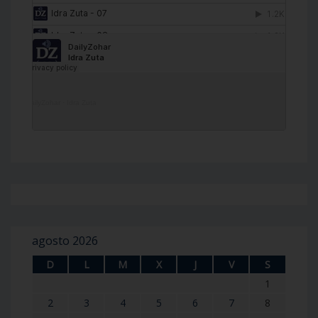
DailyZohar
·
Idra Zuta
agosto 2026
D
L
M
X
J
V
S
1
2
3
4
5
6
7
8