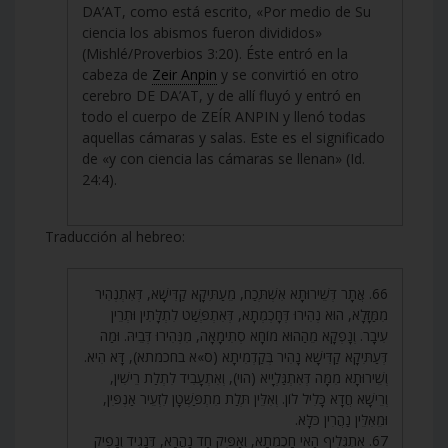
DA’AT, como está escrito, «Por medio de Su
ciencia los abismos fueron divididos»
(Mishlé/Proverbios 3:20). Éste entró en la
cabeza de
Zeir Anpin
y se convirtió en otro
cerebro DE DA’AT, y de allí fluyó y entró en
todo el cuerpo de ZEÍR ANPIN y llenó todas
aquellas cámaras y salas. Este es el significado
de «y con ciencia las cámaras se llenan» (Id.
24:4).
Traducción al hebreo:
66. אֲתָר דְּשֵׁירוּתָא אִשְׁתְּכַח, מֵעַתִּיקָא קַדִּישָׁא, דְּאִתְנְהִיר
מִמַּזָּלָא, הוּא נְהִירוּ דְּחָכְמְתָא, דְּאִתְפְּשַׁט לִתְלָּתִין וּתְרֵין
עִיבָר. וְנָפְקָא מֵהַהוּא מוֹחָא סְתִימָאָה, מִנְּהִירוּ דְּבֵיהּ. וּמַה
דְּעַתִּיקָא קַדִּישָׁא נָהִיר בְּקַדְמִיתָא (ס»א בחכמתא), דָּא הִיא.
וְשֵׁירוּתָא מִמָּה דְּאִתְגַּלְיָיא (הוי), וְאִתְעָבִיד לִתְלַת רֵישִׁין,
וְרֵישָׁא חֲדָא כָּלִיל לוֹן. וְאִלֵּין תְּלַת מִתְפַּשְּׁטָן לִזְעֵיר אַנְפִּין,
וּמֵאִלֵּין נַהֲרִין כֹּלָּא.
67. אִתְגְּלִיף הַאי חָכְמְתָא, וְאַפִּיק חַד נַהֲרָא, דְּנָגִיד וְנָפִיק