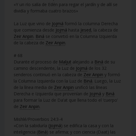
«Y un río salía de Edén para regar el jardín y de allí se
dividía y formaba cuatro brazos»
La Luz que vino de
Jojmá
formó la columna Derecha
que comienza desde
Jojmá
hasta
Jesed
, la cabeza de
Zeir Anpin
.
Biná
se convirtió en la Columna Izquierda
de la cabeza de
Zeir Anpin
.
# 68
Durante el proceso de
Maljut
alejando a
Biná
de su
camino descendente, la Luz de
Jojmá
de los 32
senderos continuó en la cabeza de
Zeir Anpin
y formó
la Columna Izquierda con la Luz de
Biná
. Luego, la Luz
de la línea media de
Zeir Anpin
unificó las líneas
Derecha e Izquierda que provenían de
Jojmá
y
Biná
para formar la Luz de Da’at que llena todo el ‘cuerpo’
de
Zeir Anpin
.
Mishlé/Proverbios 24:3-4
«Con la sabiduría (
Jojmá
) se edifica la casa y con la
inteligencia (
Biná
) se afirma; y con ciencia (Daat) las