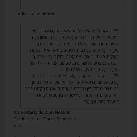
Traducción al hebreo:
75. וְלֹא זֶה לְבַדּוֹ, אֶלָּא כָּל מַה שֶּׁעָשָׂה הַקָּדוֹשׁ בָּרוּךְ הוּא
בְּמַעֲשֵׂה בְרֵאשִׁית – בַּכֹּל הִתְנָה עִמּוֹ. בַּיּוֹם הָרִאשׁוֹן בָּרָא
שָׁמַיִם, הִתְנָה עִמָּם שֶׁיַּעֲלוּ אֶת אֵלִיָּהוּ הַשָּׁמַיְמָה בְּתוֹךְ
סֳעָרָה, וְכָךְ הָיָה, שֶׁכָּתוּב (מלכים-ב ב) וַיַּעַל אֵלִיָּהוּ בַּסֳעָרָה
הַשָּׁמָיִם. בְּאוֹתוֹ יוֹם בָּרָא אֶת הָאוֹר, וְהִתְנָה עִמּוֹ שֶׁיַּחֲשִׁיךְ
לַשֶּׁמֶשׁ בְּמִצְרַיִם שְׁלֹשָׁה יָמִים, שֶׁכָּתוּב (שמות י) וַיְהִי חֹשֶׁךְ
אֲפֵלָה בְּכָל אֶרֶץ מִצְרַיִם שְׁלֹשֶׁת יָמִים.
76. בַּיּוֹם הַשֵּׁנִי בָּרָא אֶת הָרָקִיעַ, שֶׁיִּהְיֶה מַפְרִיד בֵּין מַיִם
לָמַיִם, כַּכָּתוּב (בראשית א) וַיֹּאמֶר אֱלֹהִים יְהִי רָקִיעַ בְּתוֹךְ
הַמָּיִם וִיהִי מַבְדִּיל בֵּין מַיִם לָמָיִם, וְהִתְנָה עִמָּהֶם הַקָּדוֹשׁ בָּרוּךְ
הוּא שֶׁהַמַּיִם יִהְיוּ מַפְרִידִים לְיִשְׂרָאֵל בֵּין טֻמְאָה וְטָהֳרָה
לְהִטָּהֵר בָּהֶם, וְכָךְ הָיָה.
Comentario de Zion Nefesh:
Traducción de Daniel Schulman
# 75