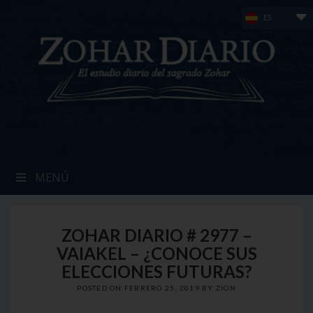
Skip
ES
to
content
MENÚ
ZOHAR DIARIO # 2977 –
VAIAKEL – ¿CONOCE SUS
ELECCIONES FUTURAS?
POSTED ON
FEBRERO 25, 2019
BY
ZION