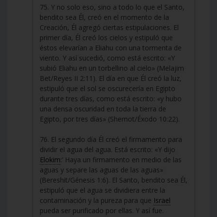
75. Y no solo eso, sino a todo lo que el Santo,
bendito sea Él, creó en el momento de la
Creación, Él agregó ciertas estipulaciones. El
primer día, Él creó los cielos y estipuló que
éstos elevarían a Eliahu con una tormenta de
viento. Y así sucedió, como está escrito: «Y
subió Eliahu en un torbellino al cielo» (Melajim
Bet/Reyes II 2:11). El día en que Él creó la luz,
estipuló que el sol se oscurecería en Egipto
durante tres días, como está escrito: «y hubo
una densa oscuridad en toda la tierra de
Egipto, por tres días» (Shemot/Éxodo 10:22).
76. El segundo día Él creó el firmamento para
dividir el agua del agua. Está escrito: «Y dijo
Elokim
:’ Haya un firmamento en medio de las
aguas y separe las aguas de las aguas»
(Bereshit/Génesis 1:6). El Santo, bendito sea Él,
estipuló que el agua se dividiera entre la
contaminación y la pureza para que
Israel
pueda ser purificado por ellas. Y así fue.