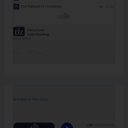
DailyZohar
·
Daily Reading
[Descargue Idra Zuta