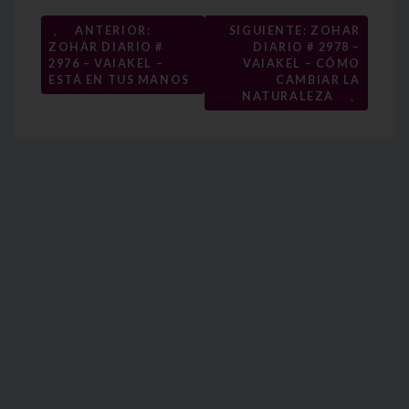
Navegación
←
ANTERIOR:
SIGUIENTE: ZOHAR
ZOHAR DIARIO #
DIARIO # 2978 –
de
2976 – VAIAKEL –
VAIAKEL – CÓMO
entradas
ESTÁ EN TUS MANOS
CAMBIAR LA
→
NATURALEZA