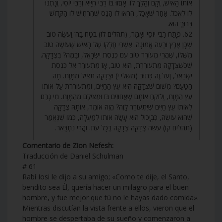
אוֹתוֹ הָאִישׁ, וְקָם וְהָלַךְ לוֹ. אָחֲזוּ בּוֹ רַבִּי חִיָּיא וְרַבִּי יוֹסֵי, וְנָתְנוּ
לוֹ לֶאֱכֹל. אַחַר שֶׁאָכַל, הֶרְאוּ לוֹ הַנֵּס שֶׁהִרְחִישׁ לוֹ הַקָּדוֹשׁ
בָּרוּךְ הוּא.
62. פָּתַח רַבִּי יוֹסֵי וְאָמַר, (תהלים לז) בְּטַח בַּה’ וַעֲשֵׂה טוֹב
שְׁכָן אֶרֶץ וּרְעֵה אֱמוּנָה. אַשְׁרֵי חֶלְקוֹ שֶׁל הָאִישׁ שֶׁעוֹשֶׂה טוֹב
מִשֶּׁלּוֹ, שֶׁהֲרֵי מְעוֹרֵר טוֹב עִם כְּנֶסֶת יִשְׂרָאֵל, וּבַמֶּה? בִּצְדָקָה.
שֶׁכְּשֶׁצְּדָקָה מִתְעוֹרֶרֶת, הוּא טוֹב, אָז מִתְעוֹרֵר אֶל כְּנֶסֶת
יִשְׂרָאֵל, וְעַל זֶה כָּתוּב (משלי י) וּצְדָקָה תַּצִּיל מִמָּוֶת. מָה
הַטַּעַם? מִשּׁוּם שֶׁצְּדָקָה הִיא עֵץ הַחַיִּים, וּמִתְעוֹרֶרֶת עַל אוֹתוֹ
עֵץ הַמָּוֶת, וְלוֹקֵחַ אוֹתָם שֶׁאֲחוּזִים בּוֹ וּמַצִּילָם מֵהַמָּוֶת. מִי גָרַם
לְאוֹתוֹ עֵץ חַיִּים שֶׁיִּתְעוֹרֵר לָזֶה? הֱוֵה אוֹמֵר, אוֹתָהּ צְדָקָה
שֶׁהוּא עוֹשֶׂה, כִּבְיָכוֹל הוּא עָשָׂה אוֹתוֹ לְמַעְלָה, כְּמוֹ שֶׁנֶּאֱמַר
(תהלים קו) עֹשֵׂה צְדָקָה צְדָקָה בְכָל עֵת. וַהֲרֵי נִתְבָּאֵר.
Comentario de Zion Nefesh:
Traducción de Daniel Schulman
# 61
Rabí Iosi le dijo a su amigo; «Como te dije, el Santo,
bendito sea Él, quería hacer un milagro para el buen
hombre, y fue mejor que tú no le hayas dado comida».
Mientras discutían la vista frente a ellos, vieron que el
hombre se despertaba de su sueño y comenzaron a