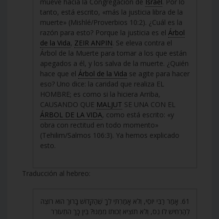
mueve hacia la Congregación de
Israel
. Por lo
tanto, está escrito, «más la justicia libra de la
muerte» (Mishlé/Proverbios 10:2). ¿Cuál es la
razón para esto? Porque la justicia es el
Árbol
de la Vida
,
ZEIR ANPIN
. Se eleva contra el
Árbol de la Muerte para tomar a los que están
apegados a él, y los salva de la muerte. ¿Quién
hace que el
Árbol de la Vida
se agite para hacer
eso? Uno dice: la caridad que realiza EL
HOMBRE; es como si la hiciera Arriba,
CAUSANDO QUE
MALJUT
SE UNA CON EL
ÁRBOL DE LA VIDA
, como está escrito: «y
obra con rectitud en todo momento»
(Tehilim/Salmos 106:3). Ya hemos explicado
esto.
Traducción al hebreo:
61. אָמַר רַבִּי יוֹסֵי, וְלֹא אָמַרְתִּי לְךָ שֶׁהַקָּדוֹשׁ בָּרוּךְ הוּא רוֹצֶה
לְהַרְחִישׁ לוֹ נֵס, וְלֹא תוֹצִיא זְכוּתוֹ מִמֶּנּוּ? בֵּין כָּךְ הִתְעוֹרֵר