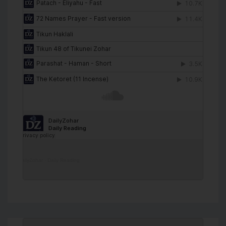
DailyZohar
·
Daily Reading