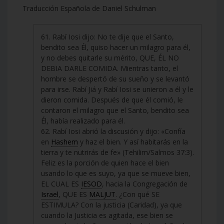
Traducción Española de Daniel Schulman
61. Rabí Iosi dijo: No te dije que el Santo,
bendito sea Él, quiso hacer un milagro para él,
y no debes quitarle su mérito, QUE, ÉL NO
DEBIA DARLE COMIDA. Mientras tanto, el
hombre se despertó de su sueño y se levantó
para irse. Rabí Jiá y Rabí Iosi se unieron a él y le
dieron comida. Después de que él comió, le
contaron el milagro que el Santo, bendito sea
Él, había realizado para él.
62. Rabí Iosi abrió la discusión y dijo: «Confía
en
Hashem
y haz el bien. Y así habitarás en la
tierra y te nutrirás de fe» (Tehilim/Salmos 37:3).
Feliz es la porción de quien hace el bien
usando lo que es suyo, ya que se mueve bien,
EL CUAL ES
IESOD
, hacia la Congregación de
Israel
, QUE ES
MALJUT
. ¿Con qué SE
ESTIMULA? Con la justicia (Caridad), ya que
cuando la Justicia es agitada, ese bien se