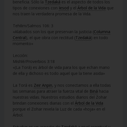
beneficia. Sólo la
Tzedaká
es el aspecto de todos los
tipos de conexiones con
Iesod
y el
Árbol de la Vida
que
nos traen la verdadera promesa de la Vida.
Tehilim/Salmos 106: 3
«Alabados son los que preservan la justicia (
Columna
Central
), el que obra con rectitud (
Tzedaká
) en todo
momento»
Lección:
Mishlé/Proverbios 3:18
«(La Torá) es árbol de vida para los que echan mano
de ella y dichoso es todo aquel que la tiene asida»
La Torá es
Zeir Anpin
, y nos conectamos a ella todas
las semanas para atraer la fuerza vital de
Biná
hacia
nuestras vidas. Nuestros estudios diarios del Zohar
brindan conexiones diarias con el
Árbol de la Vida
porque el Zohar revela la Luz de cada «hoja» en el
Árbol.
Estudiar es un aspecto de
Tzedaká
a nivel espiritual y