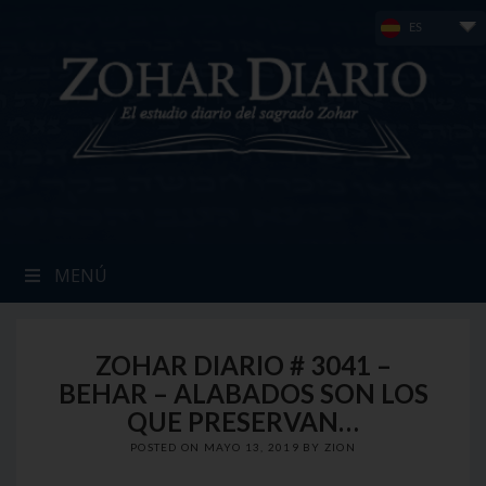
Skip
ES
to
content
MENÚ
ZOHAR DIARIO # 3041 –
BEHAR – ALABADOS SON LOS
QUE PRESERVAN…
POSTED ON
MAYO 13, 2019
BY
ZION