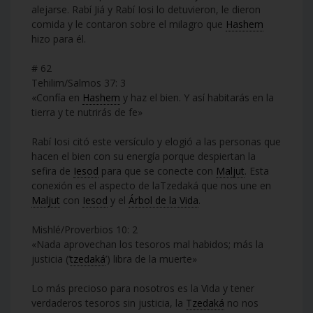
alejarse. Rabí Jiá y Rabí Iosi lo detuvieron, le dieron
comida y le contaron sobre el milagro que
Hashem
hizo para él.
# 62
Tehilim/Salmos 37: 3
«Confía en
Hashem
y haz el bien. Y así habitarás en la
tierra y te nutrirás de fe»
Rabí Iosi citó este versículo y elogió a las personas que
hacen el bien con su energía porque despiertan la
sefira de
Iesod
para que se conecte con
Maljut
. Esta
conexión es el aspecto de laTzedaká que nos une en
Maljut
con
Iesod
y el
Árbol de la Vida
.
Mishlé/Proverbios 10: 2
«Nada aprovechan los tesoros mal habidos; más la
justicia (‘
tzedaká
’) libra de la muerte»
Lo más precioso para nosotros es la Vida y tener
verdaderos tesoros sin justicia, la
Tzedaká
no nos