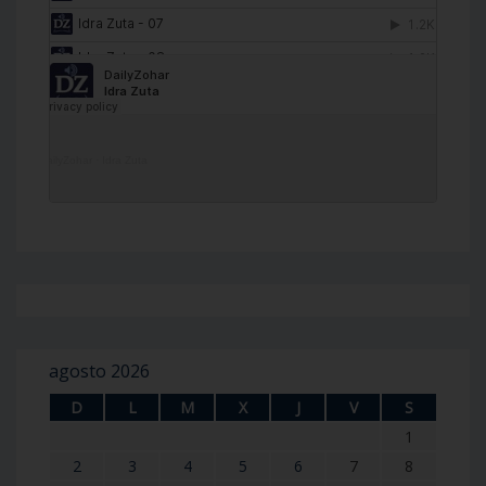
DailyZohar
·
Idra Zuta
agosto 2026
D
L
M
X
J
V
S
1
2
3
4
5
6
7
8