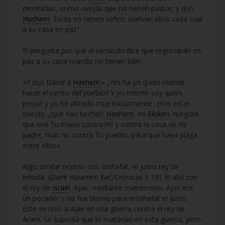
montañas, como ovejas que no tienen pastor; y dijo
Hashem
: Éstos no tienen señor; vuelvan ellos cada cual
a su casa en paz”
Él pregunta por qué el versículo dice que regresarán en
paz a su casa cuando no tienen líder.
«Y dijo David a
Hashem
:» ¿No fui yo quien mandé
hacer el censo del pueblo? Y yo mismo soy quien
pequé y yo he obrado muy inicuamente ; mas estas
ovejas, ¿qué han hecho?.
Hashem
, mi
Elokim
, ruégote
que sea Tu mano contra mí y contra la casa de mi
padre, mas no contra Tu pueblo, para que haya plaga
entre ellos»
Algo similar ocurrió con Ioshafat, el justo rey de
Iehudá. (Divré Haiamim Bet/Crónicas II 18): él alió con
el rey de
Israel
, Ajav, mediante matrimonio. Ajav era
un pecador y no fue bueno para Ieoshafat el justo.
Éste se unió a Ajav en una guerra contra el rey de
Aram. Se suponía que lo matarían en esta guerra, pero