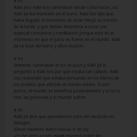
# 93
Rabí Jiá y Rabi Iosi caminaban desde Usha hacia Lod.
Rabí Jiá iba montado en el burro. Rabí Iosi dijo que
había llegado el momento de rezar Minjá, la oración
de la tarde, y que debían detenerse a rezar con
especial conciencia y meditación porque este es el
momento en que el juicio es fuerte en el mundo. Rabí
Jiá se bajó del burro y ellos rezaron.
# 94
Mientras caminaban el sol se puso y Rabí Jiá lo
preguntó a Rabí Iosi por qué estaba tan callado. Rabí
Iosi respondió que estaba pensando en los líderes de
los pueblos que afectan al mundo entero. Si son
justos, el mundo se beneficia positivamente y si no lo
son, las personas y el mundo sufren.
# 95
Rabí Jiá dice que aprendemos esto del versículo en
Melajim.
(Divré Haiamim Bet/Crónicas II 18:16)
«Yo he visto a todo
Israel
disperso sobre las