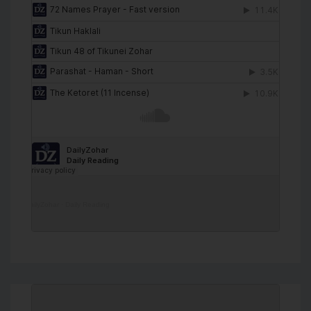
DailyZohar
·
Daily Reading