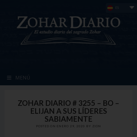
Skip
ES
to
content
MENÚ
ZOHAR DIARIO # 3255 – BO –
ELIJAN A SUS LÍDERES
SABIAMENTE
POSTED ON
ENERO 29, 2020
BY
ZION