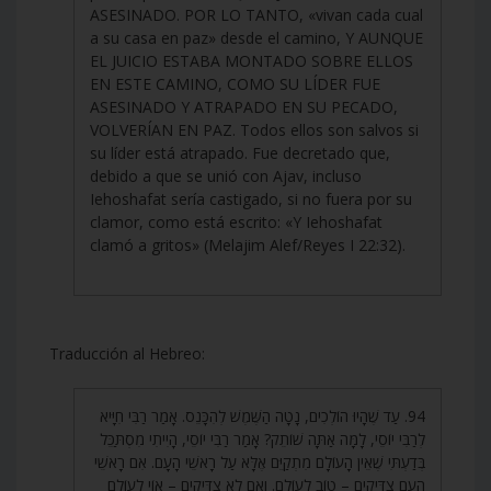
ASESINADO. POR LO TANTO, «vivan cada cual
a su casa en paz» desde el camino, Y AUNQUE
EL JUICIO ESTABA MONTADO SOBRE ELLOS
EN ESTE CAMINO, COMO SU LÍDER FUE
ASESINADO Y ATRAPADO EN SU PECADO,
VOLVERÍAN EN PAZ. Todos ellos son salvos si
su líder está atrapado. Fue decretado que,
debido a que se unió con Ajav, incluso
Iehoshafat sería castigado, si no fuera por su
clamor, como está escrito: «Y Iehoshafat
clamó a gritos» (Melajim Alef/Reyes I 22:32).
Traducción al Hebreo:
94. עַד שֶׁהָיוּ הוֹלְכִים, נָטָה הַשֶּׁמֶשׁ לְהִכָּנֵס. אָמַר רַבִּי חִיָּיא
לְרַבִּי יוֹסֵי, לָמָּה אַתָּה שׁוֹתֵק? אָמַר רַבִּי יוֹסֵי, הָיִיתִי מִסְתַּכֵּל
בְּדַעְתִּי שֶׁאֵין הָעוֹלָם מִתְקַיֵּם אֶלָּא עַל רָאשֵׁי הָעָם. אִם רָאשֵׁי
הָעָם צַדִּיקִים – טוֹב לָעוֹלָם. וְאִם לֹא צַדִּיקִים – אוֹי לָעוֹלָם