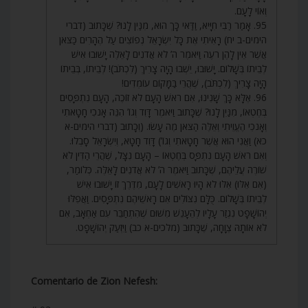
וְאוֹי לָעָם.
95. אָמַר רַבִּי חִיָּיא, וַדַּאי כָּךְ הוּא, מִנַּיִן לָנוּ? שֶׁכָּתוּב (דברי
הימים-ב יח) רָאִיתִי אֶת כָּל יִשְׂרָאֵל נְפוֹצִים עַל הֶהָרִים כַּצֹּאן
אֲשֶׁר אֵין לָהֶן רֹעֶה וַיֹּאמֶר ה’ לֹא אֲדֹנִים לָאֵלֶּה יָשׁוּבוּ אִישׁ
לְבֵיתוֹ בְּשָׁלוֹם. יָשׁוּבוּ, יֵשְׁבוּ הָיָה צָרִיךְ (לִכְתֹּב)! לְבֵיתוֹ, בְּבֵיתוֹ
הָיָה צָרִיךְ (לִכְתֹּב), שֶׁהֲרֵי בַּמָּקוֹם עוֹמְדִים!
96. אֶלָּא כָּךְ שָׁנִינוּ, אִם רֹאשׁ הָעָם לֹא זוֹכֶה, הָעָם נִתְפָּסִים
בְּחֶטְאוֹ, מִנַּיִן לָנוּ? שֶׁכָּתוּב וַיֹּאמֶר דָּוִד וְגוֹ’ הִנֵּה אָנֹכִי חָטָאתִי
וְאָנֹכִי הֶעֱוֵיתִי וְאֵלֶּה הַצֹּאן מֶה עָשׂוּ. (וְכָתוּב (דברי הימים-א
כא) וַאֲנִי הוּא אֲשֶׁר חָטָאתִי וְגוֹ’) דָּוִד חָטָא, וְיִשְׂרָאֵל סָבְלוּ.
וְאִם רֹאשׁ הָעָם נִתְפָּס בְּחֶטְאוֹ – הָעָם נִצָּל, שֶׁהֲרֵי הַדִּין לֹא
שׁוֹרֶה עֲלֵיהֶם, שֶׁכָּתוּב וַיֹּאמֶר ה’ לֹא אֲדֹנִים לָאֵלֶּה. כְּלוֹמַר,
(אִם אֵלּוּ) אִלּוּ לֹא הָיוּ רָאשִׁים לָעָם, מִדֶּרֶךְ זוֹ יָשׁוּבוּ אִישׁ
לְבֵיתוֹ בְּשָׁלוֹם. כֻּלָּם נִצּוֹלִים אִם רָאשֵׁיהֶם נִתְפָּסִים. וַאֲפִלּוּ
יְהוֹשָׁפָט נִגְזַר עָלָיו לְהֵעָנֵשׁ מִשּׁוּם שֶׁהִתְחַבֵּר עִם אַחְאָב, אִם
לֹא אוֹתָהּ צְוָחָה, שֶׁכָּתוּב (מלכים-א כב) וַיִּזְעַק יְהוֹשָׁפָט.
Comentario de Zion Nefesh: