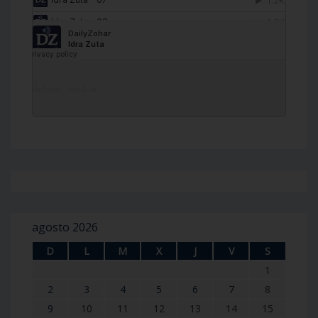
DailyZohar
·
Idra Zuta
agosto 2026
D
L
M
X
J
V
S
1
2
3
4
5
6
7
8
9
10
11
12
13
14
15