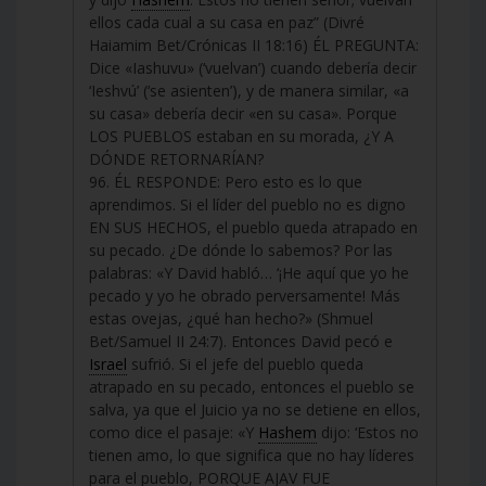
ellos cada cual a su casa en paz” (Divré
Haiamim Bet/Crónicas II 18:16) ÉL PREGUNTA:
Dice «Iashuvu» (‘vuelvan’) cuando debería decir
‘Ieshvú’ (‘se asienten’), y de manera similar, «a
su casa» debería decir «en su casa». Porque
LOS PUEBLOS estaban en su morada, ¿Y A
DÓNDE RETORNARÍAN?
96. ÉL RESPONDE: Pero esto es lo que
aprendimos. Si el líder del pueblo no es digno
EN SUS HECHOS, el pueblo queda atrapado en
su pecado. ¿De dónde lo sabemos? Por las
palabras: «Y David habló… ‘¡He aquí que yo he
pecado y yo he obrado perversamente! Más
estas ovejas, ¿qué han hecho?» (Shmuel
Bet/Samuel II 24:7). Entonces David pecó e
Israel
sufrió. Si el jefe del pueblo queda
atrapado en su pecado, entonces el pueblo se
salva, ya que el Juicio ya no se detiene en ellos,
como dice el pasaje: «Y
Hashem
dijo: ‘Estos no
tienen amo, lo que significa que no hay líderes
para el pueblo, PORQUE AJAV FUE