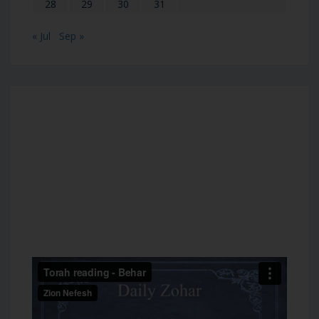
28
29
30
31
« Jul
Sep »