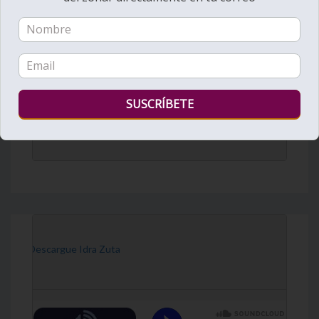
DailyZohar
·
Daily Reading
[Descargue Idra Zuta