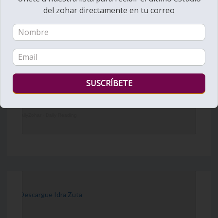
del zohar directamente en tu correo
DailyZohar
·
Daily Reading
[Descargue Idra Zuta