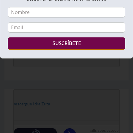
DailyZohar
·
Daily Reading
[Descargue Idra Zuta