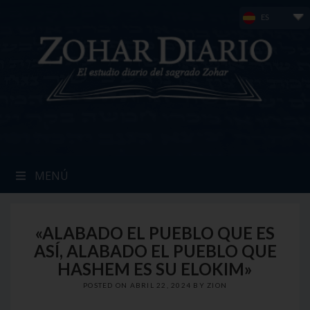
Skip
ES
to
content
MENÚ
«ALABADO EL PUEBLO QUE ES
ASÍ, ALABADO EL PUEBLO QUE
HASHEM ES SU ELOKIM»
POSTED ON
ABRIL 22, 2024
BY
ZION