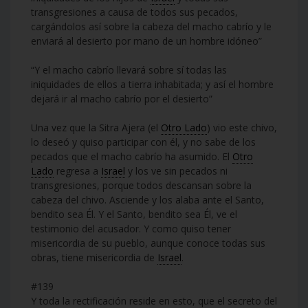
transgresiones a causa de todos sus pecados,
cargándolos así sobre la cabeza del macho cabrío y le
enviará al desierto por mano de un hombre idóneo”
“Y el macho cabrío llevará sobre sí todas las
iniquidades de ellos a tierra inhabitada; y así el hombre
dejará ir al macho cabrío por el desierto”
Una vez que la Sitra Ajera (el
Otro Lado
) vio este chivo,
lo deseó y quiso participar con él, y no sabe de los
pecados que el macho cabrío ha asumido. El
Otro
Lado
regresa a
Israel
y los ve sin pecados ni
transgresiones, porque todos descansan sobre la
cabeza del chivo. Asciende y los alaba ante el Santo,
bendito sea Él. Y el Santo, bendito sea Él, ve el
testimonio del acusador. Y como quiso tener
misericordia de su pueblo, aunque conoce todas sus
obras, tiene misericordia de
Israel
.
#139
Y toda la rectificación reside en esto, que el secreto del