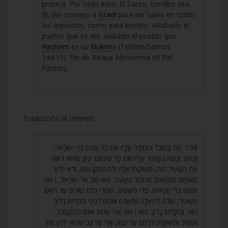
proteja. Por todo esto, El Santo, bendito sea
Él, dio consejo a
Israel
para ser salvo en todos
los aspectos, como está escrito: «Alabado el
pueblo que es así, alabado el pueblo que
Hashem
es su
Elokim
» (Tehilim/Salmos
144:15). Fin de Ra’aya Meheimna (el Fiel
Pastor).
Traducción al Hebreo:
138. מַה כָּתוּב? וְהִתְוַדָּה עָלָיו אֶת כָּל עֲוֹנֹת בְּנֵי יִשְׂרָאֵל,
וְכָתוּב וְנָשָׂא הַשָּׂעִיר עָלָיו אֶת כָּל עֲוֹנֹתָם. כֵּיוָן שֶׁהוּא רוֹאֶה
אֶת הַשָּׂעִיר הַזֶּה, תְּשׁוּקָתוֹ אֵלָיו וּלְהִתְתַּקֵּן עִמּוֹ, וְלֹא יוֹדֵעַ
מֵאוֹתָם הַחֲטָאִים שֶׁנּוֹטֵל הַשָּׂעִיר. הוּא שָׁב אֶל יִשְׂרָאֵל, רוֹאֶה
אוֹתָם בְּלִי חֲטָאִים, בְּלִי פְשָׁעִים, שֶׁהֲרֵי כֻּלָּם שׁוֹרִים עַל רֹאשׁ
הַשָּׂעִיר, עוֹלֶה לְמַעְלָה וּמְשַׁבֵּחַ אוֹתָם לִפְנֵי הַקָּדוֹשׁ בָּרוּךְ
הוּא. וְהַקָּדוֹשׁ בָּרוּךְ הוּא רוֹאֶה אֶת עֵדוּת אוֹתוֹ הַמְקַטְרֵג,
וְהוֹאִיל וּתְשׁוּקָתוֹ לְרַחֵם עַל עַמּוֹ, אַף עַל גַּב שֶׁהוּא יוֹדֵעַ אֶת