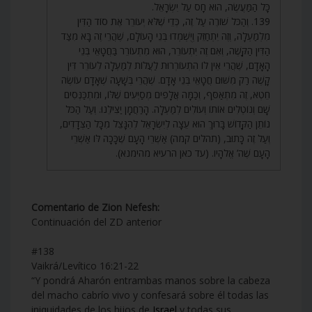
כָּל הַמַּעֲשֶׂה, הוּא חָס עַל יִשְׂרָאֵל.
139. וְהַכֹּל שׁוֹרֶה עַל זֶה, כְּדֵי שֶׁלֹּא יְעוֹרֵר אֶת סוֹד הַדִּין
מִלְמַעְלָה, וְזֶה יִתְחַזֵּק וְיֻשְׁמְדוּ בְּנֵי הָעוֹלָם, שֶׁהֲרֵי זֶה בָּא מִצַּד
הַדִּין הַקָּשֶׁה, וְאִם זֶה יִתְעוֹרֵר, הוּא מִתְעוֹרֵר בַּחֲטָאֵי בְּנֵי
הָאָדָם, שֶׁהֲרֵי אֵין לוֹ הִתְעוֹרְרוּת לַעֲלוֹת לְמַעְלָה לְעוֹרֵר דִּין
קָשֶׁה רַק מִשּׁוּם חֲטָאֵי בְּנֵי אָדָם. שֶׁהֲרֵי בְּשָׁעָה שֶׁאָדָם עוֹשֶׂה
חֵטְא, זֶה מִתְאַסֵּף, וְכַמָּה אֲלָפִים מְסַיְּעִים שֶׁלּוֹ, וּמִתְכַּנְּסִים
שָׁם וְנוֹטְלִים אוֹתוֹ וְעוֹלִים לְמַעְלָה. הָרַחֲמָן יַצִּילֵנוּ. וְעַל הַכֹּל
נוֹתֵן הַקָּדוֹשׁ בָּרוּךְ הוּא עֵצָה לְיִשְׂרָאֵל לְהִנָּצֵל מִכָּל הַצְּדָדִים,
וְעַל זֶה כָּתוּב, (תהלים קמה) אַשְׁרֵי הָעָם שֶׁכָּכָה לּוֹ אַשְׁרֵי
הָעָם שֶׁה’ אֱלֹהָיו. (עד כאן הרעיא מהימנא).
Comentario de Zion Nefesh:
Continuación del ZD anterior
#138
Vaikrá/Levítico 16:21-22
“Y pondrá Aharón entrambas manos sobre la cabeza
del macho cabrío vivo y confesará sobre él todas las
iniquidades de los hijos de
Israel
y todas sus