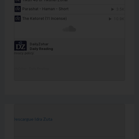
DailyZohar
·
Daily Reading
[Descargue Idra Zuta