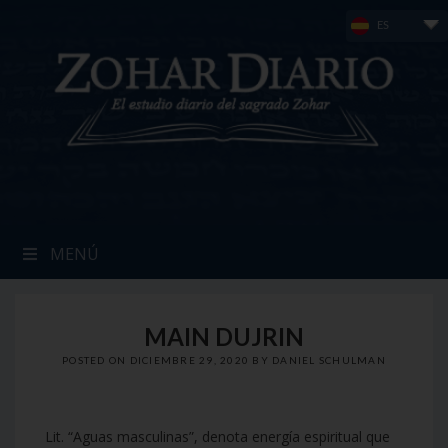
Skip
ES
to
content
MENÚ
MAIN DUJRIN
POSTED ON
DICIEMBRE 29, 2020
BY
DANIEL SCHULMAN
Lit. “Aguas masculinas”, denota energía espiritual que