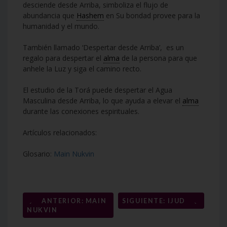
desciende desde Arriba, simboliza el flujo de
abundancia que
Hashem
en Su bondad provee para la
humanidad y el mundo.
También llamado ‘Despertar desde Arriba’, es un
regalo para despertar el
alma
de la persona para que
anhele la Luz y siga el camino recto.
El estudio de la Torá puede despertar el Agua
Masculina desde Arriba, lo que ayuda a elevar el
alma
durante las conexiones espirituales.
Artículos relacionados:
Glosario:
Main Nukvin
Navegación
←
→
ANTERIOR: MAIN
SIGUIENTE: IJUD
NUKVIN
de