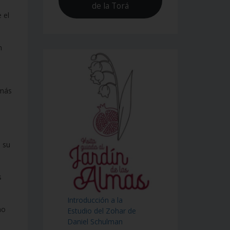
de la Torá
 el
m
 más
e su
s
Introducción a la
mo
Estudio del Zohar de
Daniel Schulman