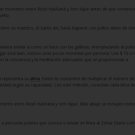
uier momento entre Rosh Hashaná y Iom Kipur antes de que comience
unto.
ibe cómo su maestro, el Santo Arí, hacía Kaparot con pollos antes de Io
manera similar a como se hace con las gallinas, reemplazando el pollo
pagar está bien, incluso unas pocas monedas por persona. Use $ 10 o
con la conciencia y la meditación adecuadas que se proporcionan a
 representa su
alma
. Existe la costumbre de multiplicar el número de
antidad según su capacidad). Con este método, conectan cada letra d
momento entre Rosh Hashaná y Iom Kipur. Más abajo se incluyen todo
 a personas pobres que conoce o enviar en línea al Zohar Diario co