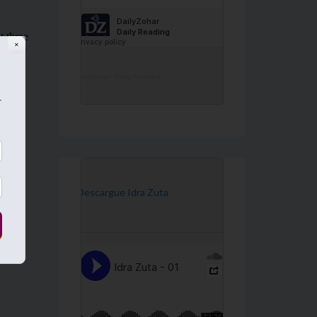
✕
DailyZohar
·
Daily Reading
r
[Descargue Idra Zuta