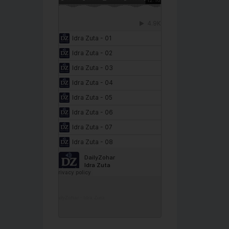
DailyZohar
·
Idra Zuta