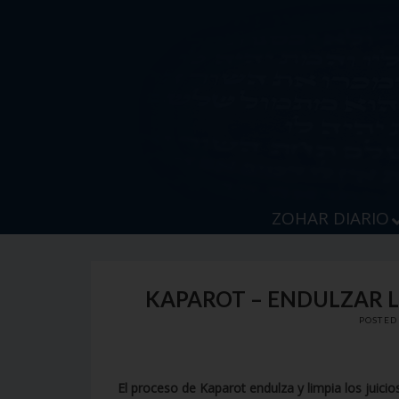
Skip
to
content
ZOHAR DIARIO
KAPAROT – ENDULZAR LO
POSTED
El proceso de Kaparot endulza y limpia los juicio