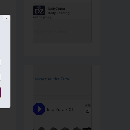
✕
DailyZohar
·
Daily Reading
r
[Descargue Idra Zuta
hem
e