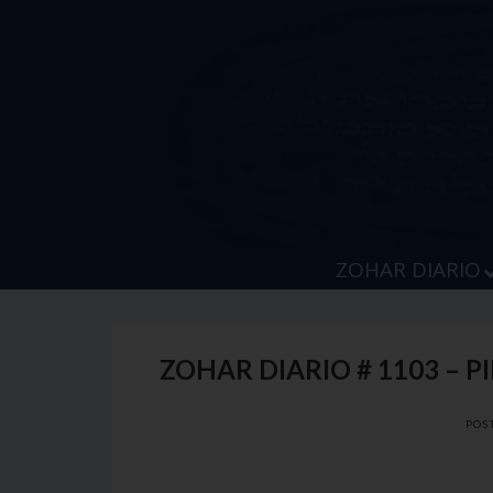
Skip
to
content
ZOHAR DIARIO
ZOHAR DIARIO # 1103 – P
POS