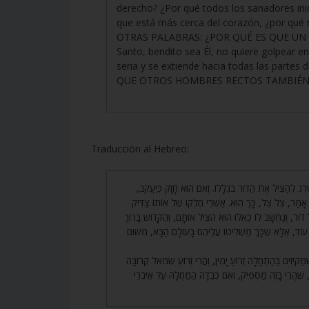
derecho? ¿Por qué todos los sanadores inic
que está más cerca del corazón, ¿por qu
OTRAS PALABRAS: ¿POR QUÉ ES QUE UN H
Santo, bendito sea Él, no quiere golpear 
seria y se extiende hacia todas las partes
QUE OTROS HOMBRES RECTOS TAMBIÉN 
Traducción al Hebreo:
94. ג לְהַצִּיל אֶת הַדּוֹר בִּגְלָלוֹ. וְאִם הוּא חָזָק כְּיַעֲקֹב
י. אָמַר, צֵל צֵל, כָּךְ הוּא. אַשְׁרֵי חֶלְקוֹ שֶׁל אוֹתוֹ צַדִּיק
וֹר, וְנֶחְשָׁב לוֹ כְּאִלּוּ הוּא הִצִּיל אוֹתָם, וְהַקָּדוֹשׁ בָּרוּךְ
וֹד, אֶלָּא שֶׁכָּךְ מַשְׁלִיטוֹ עֲלֵיהֶם בָּעוֹלָם הַבָּא, מִשּׁוּם
95. קִּיזִים בַּהַתְחָלָה זְרוֹעַ יָמִין, וַהֲרֵי זְרוֹעַ שְׂמֹאל קְרוֹבָה
 שֶׁהֲרֵי בָּזֶה מַסְפִּיק, וְאִם כְּבֵדָה הַמַּחֲלָה עַל אֵיבְרֵי