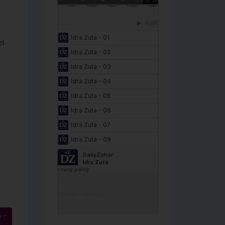
el
DailyZohar
·
Idra Zuta
 –
→