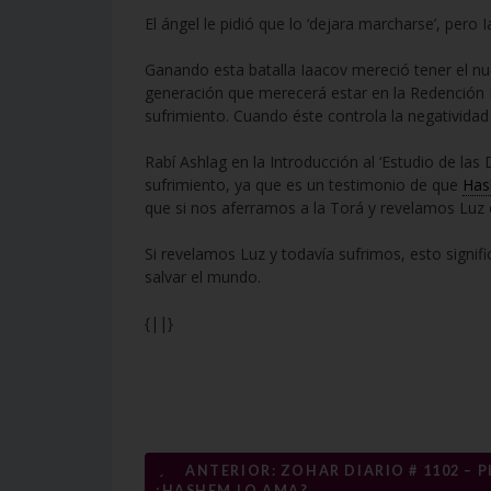
El ángel le pidió que lo ‘dejara marcharse’, pero I
Ganando esta batalla Iaacov mereció tener el n
generación que merecerá estar en la Redención F
sufrimiento. Cuando éste controla la negatividad
Rabí Ashlag en la Introducción al ‘Estudio de las
sufrimiento, ya que es un testimonio de que
Ha
que si nos aferramos a la Torá y revelamos Luz 
Si revelamos Luz y todavía sufrimos, esto signif
salvar el mundo.
{||}
Navegación
←
ANTERIOR: ZOHAR DIARIO # 1102 – P
¿HASHEM LO AMA?