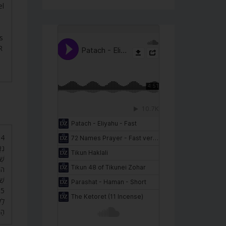
el
s
R
נֶא
שֶׁ
הוּ
שֶ.
לַל
הַ.