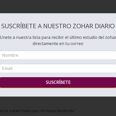
SUSCRÍBETE A NUESTRO ZOHAR DIARIO
Unete a nuestra lista para recibir el último estudio del zoha
ermitió al Lado Negativo luchar contra la persona más calificada.
directamente en tu correo
l hasta el romper del alba»
 del Lado Negativo. Se las arregló para superar la negatividad de su
y ahora antes de llegar a su casa para instalarse con su familia,
Has
tra la negatividad y no perdió, sino que ganó y tomó el control sobr
: ‘No te soltaré hasta que me hayas bendecido”