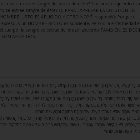
ialmente extraen sangre del brazo derecho? Si el brazo izquierdo es 
é no se extrae sangre de éste? O, PARA EXPRESAR LA CUESTIÓN EN
OMBRE JUSTO ES AFLIGIDO Y OTRO NO? Él respondió: Porque el
en exceso, y un HOMBRE RECTO es suficiente. Pero si la enfermedad e
 del cuerpo, la sangre se extrae del brazo izquierdo TAMBIÉN; ES DECI
SON AFLIGIDOS.
כָּךְ עָשָׂה הַקָּדוֹשׁ בָּרוּךְ הוּא עִם הַדּוֹר. נָתַן הַקָּדוֹשׁ בָּרוּךְ הוּא אֶת הַצַּדִּיק בִּרְשׁוּת הַמְקַטְרֵ,
ֱמַר בּוֹ (בראשית לב) וַיֵּאָבֵק אִישׁ עִמּוֹ. כָּל שֶׁכֵּן וְכָל שֶׁכֵּן שֶׁנִּצַּח אוֹתוֹ, עַד שֶׁאָמַר שַׁלְּחֵנִ
הוּא חָזָק לִסְבֹּל יִסּוּרִים. כָּל שֶׁכֵּן מִי שֶׁמְּנַצֵּחַ בָּהֶם אֶת הַמְקַטְרֵג שֶׁלּוֹ, שֶׁהוּא שׁוֹלֵט עַל כָּל דּ
א עוֹשֶׂה אוֹתוֹ רוֹעֶה עֲלֵיהֶם בִּמְקוֹמוֹ, וְלָכֵן זָכָה רוֹעֶה הַנֶּאֱמָן לִהְיוֹת רוֹעֶה עַל יִשְׂרָאֵל. וְלֹא ע
ׁהִצִּיל אוֹתָם שֶׁלֹּא נֶאֶבְדוּ מִשָּׁם, שֶׁהִנְהִיגָם בְּתוֹרָה וּבְמַעֲשִׂים טוֹבִים
בֵּין כָּךְ בָּא רוֹעֶה הַנֶּאֱמָן, אָמַר לָהֶם, וְלָמָּה לוֹקָה זְרוֹעַ יָמִין? שֶׁדֶּרֶךְ כָּל בַּעֲלֵי הָרְפוּאָה שֶׁמַּ
ֵּב, וּמַדּוּעַ לֹא מַקִּיזִים אוֹתָהּ? אָמַר לוֹ, מִשּׁוּם שֶׁהַקָּדוֹשׁ בָּרוּךְ הוּא לֹא רוֹצֶה לְהַלְקוֹת יוֹתֵר,
גּוּף, מַקִּיז מִזְּרוֹעַ שְׂמֹאל