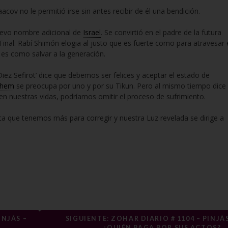
aacov no le permitió irse sin antes recibir de él una bendición.
uevo nombre adicional de
Israel
. Se convirtió en el padre de la futura
inal. Rabí Shimón elogia al justo que es fuerte como para atravesar 
 es como salvar a la generación.
 Diez Sefirot’ dice que debemos ser felices y aceptar el estado de
shem
se preocupa por uno y por su Tikun. Pero al mismo tiempo dice
en nuestras vidas, podríamos omitir el proceso de sufrimiento.
ica que tenemos más para corregir y nuestra Luz revelada se dirige a
INJÁS –
SIGUIENTE: ZOHAR DIARIO # 1104 – PINJÁS
¿QUIÉN PAGA POR SUS ACTOS?