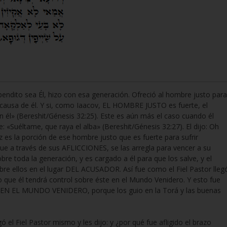
bendito sea Él, hizo con esa generación. Ofreció al hombre justo para
a causa de él. Y si, como Iaacov, EL HOMBRE JUSTO es fuerte, el
on él» (Bereshit/Génesis 32:25). Este es aún más el caso cuando él
«Suéltame, que raya el alba» (Bereshit/Génesis 32:27). El dijo: Oh
es la porción de ese hombre justo que es fuerte para sufrir
ue a través de sus AFLICCIONES, se las arregla para vencer a su
 toda la generación, y es cargado a él para que los salve, y el
bre ellos en el lugar DEL ACUSADOR. Así fue como el Fiel Pastor lleg
no que él tendrá control sobre éste en el Mundo Venidero. Y esto fue
an EN EL MUNDO VENIDERO, porque los guio en la Torá y las buenas
 el Fiel Pastor mismo y les dijo: y ¿por qué fue afligido el brazo