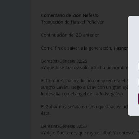
Comentario de Zion Nefesh:
Traducción de Haiskel Peñalver
Continuación del ZD anterior
Con el fin de salvar a la generación,
Hashem
le p
Bereshit/Génesis 32:25
«Y quedose Iaacov solo; y luchó un hombre con é
El ‘hombre’, Iaacov, luchó con quien era el ángel
suegro Laván, luego a Esav con un gran ejército 
lo desafía con el ángel de Lado Negativo.
El Zohar nos señala no sólo que Iaacov luchó con
ésta.
Bereshit/Génesis 32:27
«Y dijo: ‘Suéltame, que raya el alba’. Y contestó