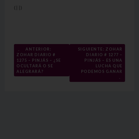
{||}
Navegación
←
ANTERIOR:
SIGUIENTE: ZOHAR
ZOHAR DIARIO #
DIARIO # 1277 –
de
1275 – PINJÁS – ¿SE
PINJÁS – ES UNA
entradas
OCULTARÁ O SE
LUCHA QUE
ALEGRARÁ?
PODEMOS GANAR
→