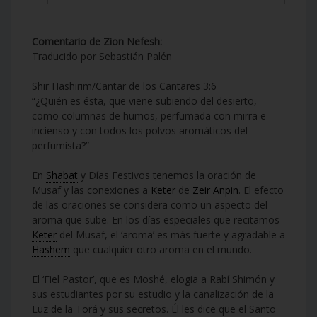
Comentario de Zion Nefesh:
Traducido por Sebastián Palén
Shir Hashirim/Cantar de los Cantares 3:6
“¿Quién es ésta, que viene subiendo del desierto,
como columnas de humos, perfumada con mirra e
incienso y con todos los polvos aromáticos del
perfumista?”
En
Shabat
y Días Festivos tenemos la oración de
Musaf y las conexiones a
Keter
de
Zeir Anpin
. El efecto
de las oraciones se considera como un aspecto del
aroma que sube. En los días especiales que recitamos
Keter
del Musaf, el ‘aroma’ es más fuerte y agradable a
Hashem
que cualquier otro aroma en el mundo.
El ‘Fiel Pastor’, que es Moshé, elogia a Rabí Shimón y
sus estudiantes por su estudio y la canalización de la
Luz de la Torá y sus secretos. Él les dice que el Santo