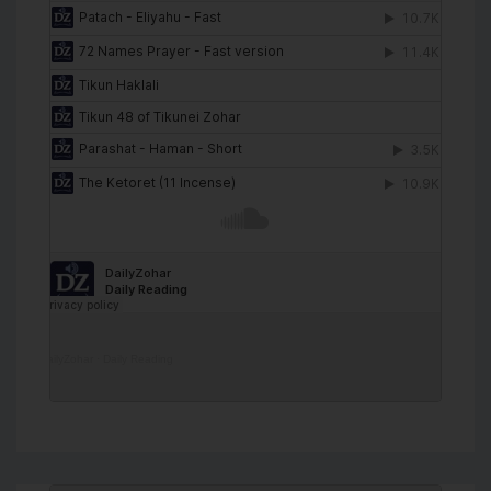
DailyZohar
·
Daily Reading