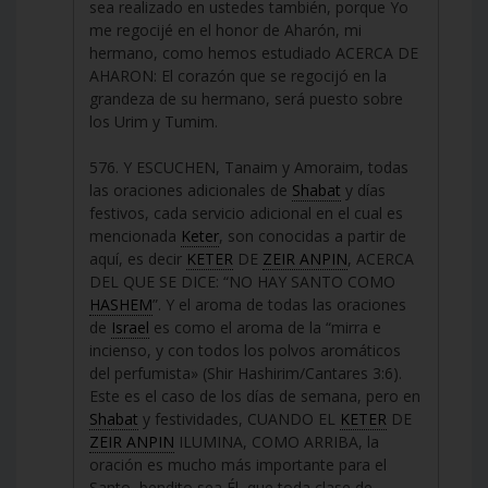
sea realizado en ustedes también, porque Yo
me regocijé en el honor de Aharón, mi
hermano, como hemos estudiado ACERCA DE
AHARON: El corazón que se regocijó en la
grandeza de su hermano, será puesto sobre
los Urim y Tumim.
576. Y ESCUCHEN, Tanaim y Amoraim, todas
las oraciones adicionales de
Shabat
y días
festivos, cada servicio adicional en el cual es
mencionada
Keter
, son conocidas a partir de
aquí, es decir
KETER
DE
ZEIR ANPIN
, ACERCA
DEL QUE SE DICE: “NO HAY SANTO COMO
HASHEM
”. Y el aroma de todas las oraciones
de
Israel
es como el aroma de la “mirra e
incienso, y con todos los polvos aromáticos
del perfumista» (Shir Hashirim/Cantares 3:6).
Este es el caso de los días de semana, pero en
Shabat
y festividades, CUANDO EL
KETER
DE
ZEIR ANPIN
ILUMINA, COMO ARRIBA, la
oración es mucho más importante para el
Santo, bendito sea Él, que toda clase de