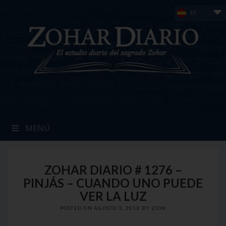
Skip
ES
to
content
MENÚ
ZOHAR DIARIO # 1276 –
PINJÁS – CUANDO UNO PUEDE
VER LA LUZ
POSTED ON
AGOSTO 3, 2013
BY
ZION