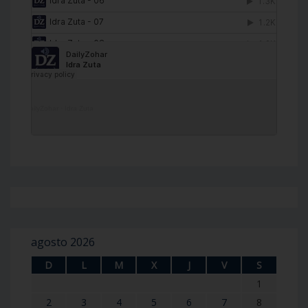
DailyZohar
·
Idra Zuta
agosto 2026
D
L
M
X
J
V
S
1
2
3
4
5
6
7
8