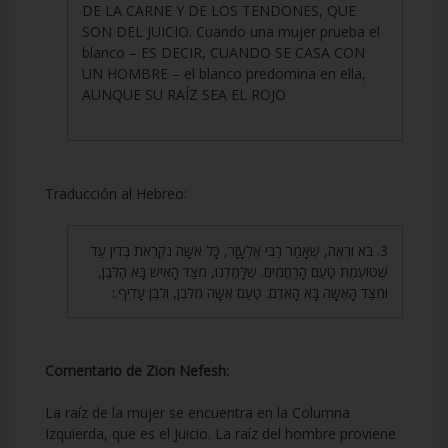
DE LA CARNE Y DE LOS TENDONES, QUE
SON DEL JUICIO. Cuando una mujer prueba el
blanco – ES DECIR, CUANDO SE CASA CON
UN HOMBRE – el blanco predomina en ella,
AUNQUE SU RAÍZ SEA EL ROJO
Traducción al Hebreo:
3. בֹּא וּרְאֵה, שֶׁאָמַר רַבִּי אֶלְעָזָר, כָּל אִשָּׁה נִקְרֵאת בְּדִין עַד
שֶׁטּוֹעֶמֶת טַעַם הָרַחֲמִים. שֶׁלָּמַדְנוּ, מִצַּד הָאִישׁ בָּא הַלֹּבֶן,
וּמִצַּד הָאִשָּׁה בָּא הָאֹדֶם. טַעַם אִשָּׁה מִלֹּבֶן, וְלֹבֶן עָדִיף.:
Comentario de Zion Nefesh:
La raíz de la mujer se encuentra en la Columna
Izquierda, que es el Juicio. La raíz del hombre proviene