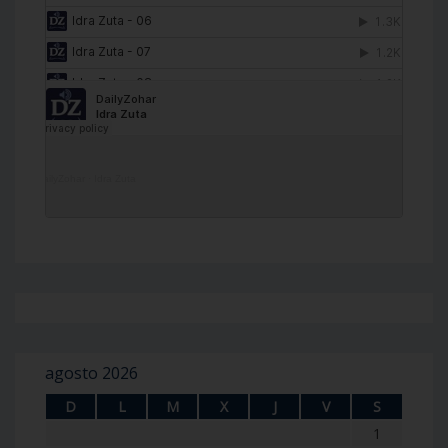
DailyZohar
·
Idra Zuta
agosto 2026
D
L
M
X
J
V
S
1