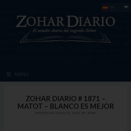
Skip
ES
to
content
MENÚ
ZOHAR DIARIO # 1871 –
MATOT – BLANCO ES MEJOR
POSTED ON
JULIO 11, 2015
BY
ZION