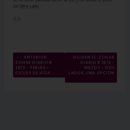
del
Otro Lado
.
{||}
Navegación
←
ANTERIOR:
SIGUIENTE: ZOHAR
ZOHAR DIARIO #
DIARIO # 1872 –
de
1870 – PINJÁS –
MATOT – DOS
entradas
CICLOS DE VIDA
LADOS, UNA OPCIÓN
→