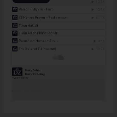
DailyZohar
·
Daily Reading