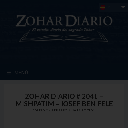
Skip
ES
to
content
MENÚ
ZOHAR DIARIO # 2041 –
MISHPATIM – IOSEF BEN FELE
POSTED ON
FEBRERO 2, 2016
BY
ZION