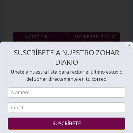
Navegación
←
ANTERIOR:
SIGUIENTE: ZOHAR
ZOHAR DIARIO #
DIARIO # 2042 –
de
✕
2040 – MISHPATIM –
MISHPATIM – LAS
SUSCRÍBETE A NUESTRO ZOHAR
entradas
ECHA FUERA A ESTA
VESTIMENTAS DEL
→
SIERVA
ALMA
DIARIO
Unete a nuestra lista para recibir el último estudio
del zohar directamente en tu correo