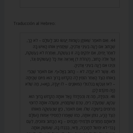
Traducción al Hebreo:
44. וְאִם תֹּאמַר שֶׁאוֹתָן נְשָׁמוֹת יַעֲשׂוּ טוֹב לָעוֹלָם – לֹא כָּךְ,
שֶׁכָּתוּב אִם רָעָה בְּעֵינֵי אֲדֹנֶיהָ, שֶׁיַּחֲמִיץ אוֹתוֹ הָאִישׁ בָּהּ
לְאַחַר יָמִים, אִם יִתְקַיֵּם בָּהּ. זוֹ נֶעֱשֶׁקֶת, וְאַחֶרֶת לֹא נֶעֱשֶׁקֶת,
וְעַל אֵלֶּה כָּתוּב, (קהלת ד) וָאֶרְאֶה אֶת כָּל הָעֲשׁוּקִים וְגוֹ’,
וְהַיְנוּ אִם רָעָה בְּעֵינֵי אֲדֹנֶיהָ.
45. אֲשֶׁר לֹא יְעָדָהּ. לֹא – כָּתוּב בְּאָלֶ»ף. אִם תֹּאמַר שֶׁהֲרֵי
בְּאוֹתוֹ הַצַּד הָאַחֵר הִזְמִין לָהּ הַקָּדוֹשׁ בָּרוּךְ הוּא מִיּוֹם שֶׁהָיְתָה
– לֹא! וְעַכְשָׁו בְּגִלְגּוּלֵי הַמֹּאזְנַיִם – לוֹ יְעָדָהּ, בְּוָא»ו, מַה שֶּׁלֹּא
הָיָה מִקֹּדֶם לָכֵן.
46. וְהֶפְדָּהּ, מַה זֶּה וְהֶפְדָּהּ? גָּאַל אוֹתָהּ הַקָּדוֹשׁ בָּרוּךְ הוּא
עַכְשָׁו, שֶׁמַּעֲלָה רֵיחַ, טֶרֶם שֶׁתַּחֲמִיץ, וּמַעֲלֶה אוֹתָהּ לְרוּמֵי
מְרוֹמִים בַּיְשִׁיבָה שֶׁלּוֹ. וְאִם תֹּאמַר, כֵּיוָן שֶׁנֶּעֶשְׁקָה מֵאוֹתוֹ
הַצַּד הָרָע, נוֹתֵן אוֹתָהּ, כְּמוֹ שֶׁאָמְרוּ לַחֲסִידֵי אֻמּוֹת הָעוֹלָם
וּלְאוֹתָם מַמְזֵרִים תַּלְמִידֵי חֲכָמִים – בָּא הַכָּתוּב וּמוֹכִיחַ, לְעַם
נָכְרִי לֹא יִמְשֹׁל לְמָכְרָהּ, וַדַּאי, בְּבִגְדוֹ בָהּ, שֶׁעוֹשֵׁק אוֹתָהּ