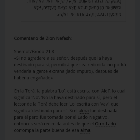
בָּעֹשֶׁק שֶׁל גִּלְגּוּל הַמֹּאזְנַיִם, אֶלָּא לְיִשְׂרָאֵל וַדַּאי, וְלֹא לְאַחֵר.
וּכְשֶׁיּוֹצֵאת מִן הַמֹּאזְנַיִם, לֹא תֵצֵא כְּצֵאת הָעֲבָדִים, אֶלָּא
מִתְעַטֶּרֶת בַּעֲטַרְתָּהּ בַּהֲרָמַה עַל רֹאשָׁהּ.
Comentario de Zion Nefesh:
Shemot/Éxodo 21:8
«Si no agradare a su señor, después que la haya
destinado para sí, permitirá que sea redimida: no podrá
venderla a gente extraña (lado impuro), después de
haberla engañado»
En la Torá, la palabra ‘Lo’, está escrita con ‘Alef’, lo cual
significa ‘No’. ‘No la haya destinado para sí’, pero el
lector de la Torá debe leer ‘Lo’ escrita con ‘Vav’, que
significa ‘destinada para sí’ .Si el
alma
fue destinada
para él pero fue tomada por el Lado Negativo,
entonces será redimida antes de que el
Otro Lado
corrompa la parte buena de esa
alma
.