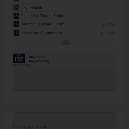
DailyZohar
·
Daily Reading
[Descargue Idra Zuta