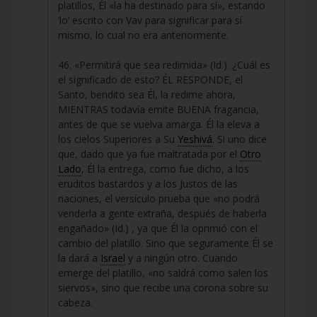
platillos, Él «la ha destinado para sí», estando
‘lo’ escrito con Vav para significar para sí
mismo, lo cual no era anteriormente.
46. «Permitirá que sea redimida» (Id.). ¿Cuál es
el significado de esto? ÉL RESPONDE, el
Santo, bendito sea Él, la redime ahora,
MIENTRAS todavía emite BUENA fragancia,
antes de que se vuelva amarga. Él la eleva a
los cielos Superiores a Su
Yeshivá
. Si uno dice
que, dado que ya fue maltratada por el
Otro
Lado
, Él la entrega, como fue dicho, a los
eruditos bastardos y a los Justos de las
naciones, el versículo prueba que «no podrá
venderla a gente extraña, después de haberla
engañado» (Id.) , ya que Él la oprimió con el
cambio del platillo. Sino que seguramente Él se
la dará a
Israel
y a ningún otro. Cuando
emerge del platillo, «no saldrá como salen los
siervos», sino que recibe una corona sobre su
cabeza.