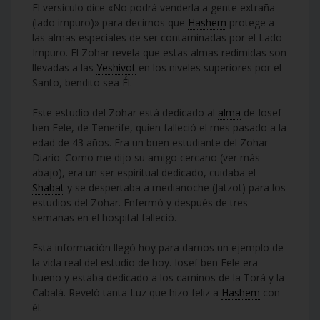
El versículo dice «No podrá venderla a gente extraña
(lado impuro)» para decirnos que
Hashem
protege a
las almas especiales de ser contaminadas por el Lado
Impuro. El Zohar revela que estas almas redimidas son
llevadas a las
Yeshivot
en los niveles superiores por el
Santo, bendito sea Él.
Este estudio del Zohar está dedicado al
alma
de Iosef
ben Fele, de Tenerife, quien falleció el mes pasado a la
edad de 43 años. Era un buen estudiante del Zohar
Diario. Como me dijo su amigo cercano (ver más
abajo), era un ser espiritual dedicado, cuidaba el
Shabat
y se despertaba a medianoche (Jatzot) para los
estudios del Zohar. Enfermó y después de tres
semanas en el hospital falleció.
Esta información llegó hoy para darnos un ejemplo de
la vida real del estudio de hoy. Iosef ben Fele era
bueno y estaba dedicado a los caminos de la Torá y la
Cabalá. Reveló tanta Luz que hizo feliz a
Hashem
con
él.