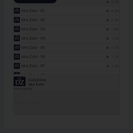
DailyZohar
·
Idra Zuta