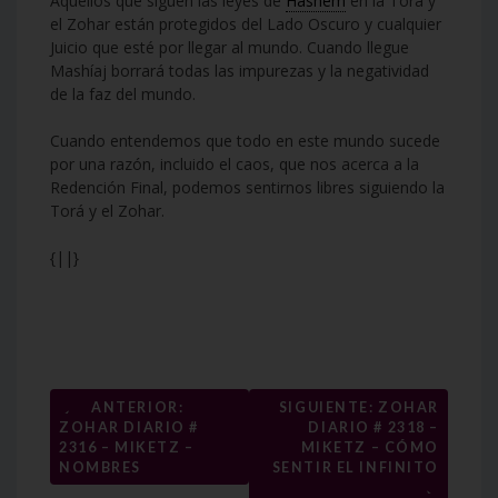
Aquellos que siguen las leyes de
Hashem
en la Torá y
el Zohar están protegidos del Lado Oscuro y cualquier
Juicio que esté por llegar al mundo. Cuando llegue
Mashíaj borrará todas las impurezas y la negatividad
de la faz del mundo.
Cuando entendemos que todo en este mundo sucede
por una razón, incluido el caos, que nos acerca a la
Redención Final, podemos sentirnos libres siguiendo la
Torá y el Zohar.
{||}
Navegación
←
ANTERIOR:
SIGUIENTE: ZOHAR
ZOHAR DIARIO #
DIARIO # 2318 –
de
2316 – MIKETZ –
MIKETZ – CÓMO
entradas
NOMBRES
SENTIR EL INFINITO
→