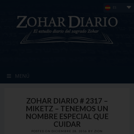
Skip
ES
to
content
MENÚ
ZOHAR DIARIO # 2317 –
MIKETZ – TENEMOS UN
NOMBRE ESPECIAL QUE
CUIDAR
POSTED ON
DICIEMBRE 28, 2016
BY
ZION