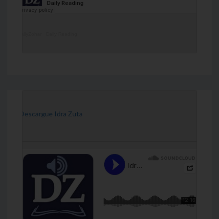
DailyZohar
·
Daily Reading
[Descargue Idra Zuta