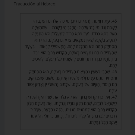
Traducción al Hebreo:
45. פָּתַח וְאָמַר, (תהלים קיג) מִי כַּה’ אֱלֹהֵינוּ הַמַּגְבִּיהִי
לָשָׁבֶת וְגוֹ’. מִי כַּה’ אֱלֹהֵינוּ הַמַּגְבִּיהִי לָשָׁבֶת – שֶׁהִתְעַלָּה
מֵעַל כִּסֵּא כְבוֹדוֹ, [עַל כִּסֵּא כְבוֹדוֹ לְמַעְלָה] וְלֹא הִתְגַּלָּה
לְמַטָּה. בְּשָׁעָה שֶׁאֵין נִמְצָאִים צַדִּיקִים בָּעוֹלָם, הֲרֵי הוּא
מִסְתַּלֵּק מֵהֶם וְלֹא מִתְגַּלֶּה לָהֶם. הַמַּשְׁפִּילִי לִרְאוֹת – בְּשָׁעָה
שֶׁהַצַּדִּיקִים הֵם נִמְצָאִים בָּעוֹלָם, הַקָּדוֹשׁ בָּרוּךְ הוּא יוֹרֵד
בְּדַרְגוֹתָיו כְּנֶגֶד הַתַּחְתּוֹנִים לְהַשְׁגִּיחַ עַל הָעוֹלָם, לְהֵיטִיב
לָהֶם.
46. שֶׁהֲרֵי כְּשֶׁאֵין נִמְצָאִים הַצַּדִּיקִים בָּעוֹלָם, הוּא מִסְתַּלֵּק
וּמַסְתִּיר מֵהֶם פָּנִים וְלֹא מַשְׁגִּיחַ עֲלֵיהֶם, מִשּׁוּם שֶׁהַצַּדִּיקִים
הֵם הַיְסוֹד וְהַקִּיּוּם שֶׁל הָעוֹלָם, שֶׁכָּתוּב (משלי י) וְצַדִּיק יְסוֹד
עוֹלָם.
47. וְעַל כֵּן הַקָּדוֹשׁ בָּרוּךְ הוּא לֹא גִלָּה אֶת שְׁמוֹ הַקָּדוֹשׁ, רַק
לְיִשְׂרָאֵל לְבַדָּם, שֶׁהֵם חֵלֶק גּוֹרָלוֹ וְנַחֲלָתוֹ, וְאֶת הָעוֹלָם חִלֵּק
הַקָּדוֹשׁ בָּרוּךְ הוּא לִמְמֻנִּים מְגִנִּים, וְהִנֵּה נִתְבָּאֵר, שֶׁכָּתוּב
(דברים לב) בְּהַנְחֵל עֶלְיוֹן גּוֹיִם וְגוֹ’, וְכָתוּב כִּי חֵלֶק ה’ עַמּוֹ
יַעֲקֹב חֶבֶל נַחֲלָתוֹ.