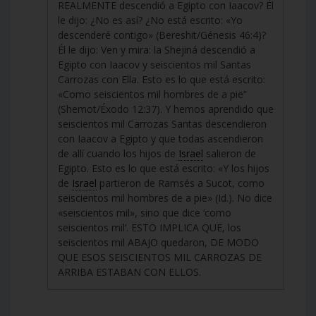
REALMENTE descendió a Egipto con Iaacov? Él
le dijo: ¿No es así? ¿No está escrito: «Yo
descenderé contigo» (Bereshit/Génesis 46:4)?
Él le dijo: Ven y mira: la Shejiná descendió a
Egipto con Iaacov y seiscientos mil Santas
Carrozas con Ella. Esto es lo que está escrito:
«Como seiscientos mil hombres de a pie”
(Shemot/Éxodo 12:37). Y hemos aprendido que
seiscientos mil Carrozas Santas descendieron
con Iaacov a Egipto y que todas ascendieron
de allí cuando los hijos de
Israel
salieron de
Egipto. Esto es lo que está escrito: «Y los hijos
de
Israel
partieron de Ramsés a Sucot, como
seiscientos mil hombres de a pie» (Id.). No dice
«seiscientos mil», sino que dice ‘como
seiscientos mil’. ESTO IMPLICA QUE, los
seiscientos mil ABAJO quedaron, DE MODO
QUE ESOS SEISCIENTOS MIL CARROZAS DE
ARRIBA ESTABAN CON ELLOS.