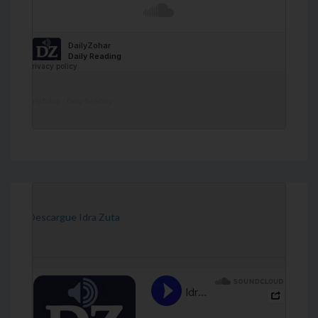
DailyZohar
·
Daily Reading
[Descargue Idra Zuta