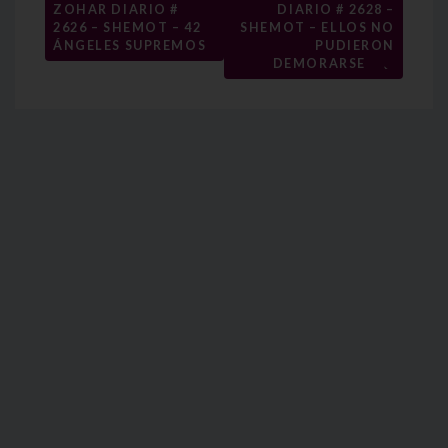
ZOHAR DIARIO #
DIARIO # 2628 –
de
2626 – SHEMOT – 42
SHEMOT – ELLOS NO
entradas
ÁNGELES SUPREMOS
PUDIERON
→
DEMORARSE