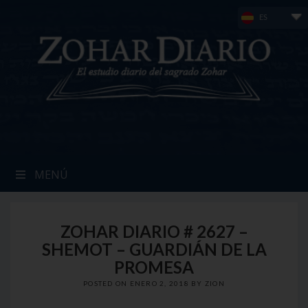
Skip
ES
to
content
MENÚ
ZOHAR DIARIO # 2627 –
SHEMOT – GUARDIÁN DE LA
PROMESA
POSTED ON
ENERO 2, 2018
BY
ZION