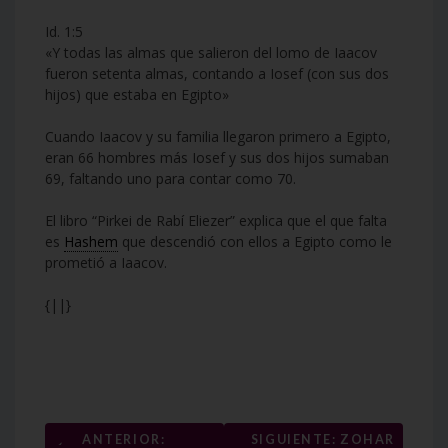
Id. 1:5
«Y todas las almas que salieron del lomo de Iaacov
fueron setenta almas, contando a Iosef (con sus dos
hijos) que estaba en Egipto»
Cuando Iaacov y su familia llegaron primero a Egipto,
eran 66 hombres más Iosef y sus dos hijos sumaban
69, faltando uno para contar como 70.
El libro “Pirkei de Rabí Eliezer” explica que el que falta
es
Hashem
que descendió con ellos a Egipto como le
prometió a Iaacov.
{||}
Navegación
←
ANTERIOR:
SIGUIENTE: ZOHAR