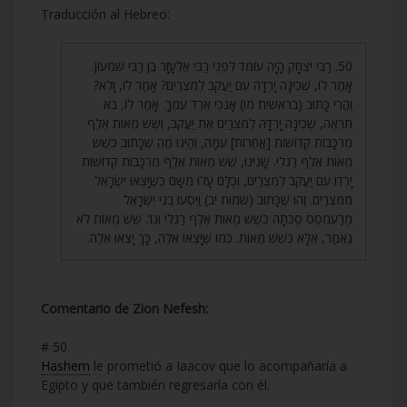
Traducción al Hebreo:
50. רַבִּי יִצְחָק הָיָה עוֹמֵד לִפְנֵי רַבִּי אֶלְעָזָר בֶּן רַבִּי שִׁמְעוֹן.
אָמַר לוֹ, שְׁכִינָה יָרְדָה עִם יַעֲקֹב לְמִצְרַיִם? אָמַר לוֹ, וָלֹא?
וַהֲרֵי כָּתוּב (בראשית מו) אָנֹכִי אֵרֵד עִמְּךָ. אָמַר לוֹ, בֹּא
תִרְאֶה, שְׁכִינָה יָרְדָה לְמִצְרַיִם אֵת יַעֲקֹב, וְשֵׁשׁ מֵאוֹת אֶלֶף
מֶרְכָּבוֹת קְדוֹשׁוֹת [אֲחֵרוֹת] עִמָּהּ, וְהַיְנוּ מַה שֶּׁכָּתוּב כְּשֵׁשׁ
מֵאוֹת אֶלֶף רַגְלִי. שָׁנִינוּ, שֵׁשׁ מֵאוֹת אֶלֶף מֶרְכָּבוֹת קְדוֹשׁוֹת
יָרְדוּ עִם יַעֲקֹב לְמִצְרַיִם, וְכֻלָּם עָלוּ מִשָּׁם כְּשֶׁיָּצְאוּ יִשְׂרָאֵל
מִמִּצְרַיִם. זֶהוּ שֶׁכָּתוּב (שמות יב) וַיִּסְעוּ בְנֵי יִשְׂרָאֵל
מֵרַעְמְסֵס סֻכֹּתָה כְּשֵׁשׁ מֵאוֹת אֶלֶף רַגְלִי וְגוֹ’. שֵׁשׁ מֵאוֹת לֹא
נֶאֱמַר, אֶלָּא כְּשֵׁשׁ מֵאוֹת. כְּמוֹ שֶׁיָּצְאוּ אֵלֶּה, כָּךְ יָצְאוּ אֵלֶּה.
Comentario de Zion Nefesh:
# 50
Hashem
le prometió a Iaacov que lo acompañaría a
Egipto y que también regresaría con él.