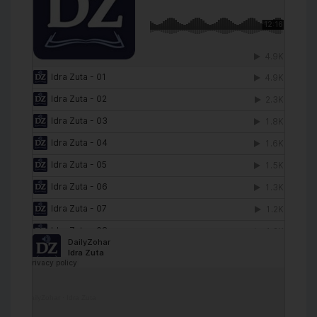
DailyZohar
·
Idra Zuta