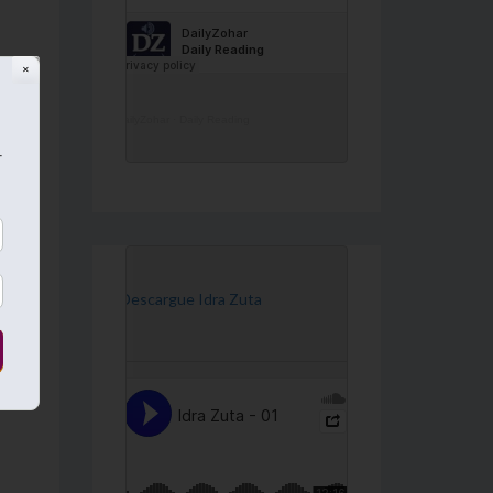
✕
DailyZohar
·
Daily Reading
ara
ído
r
n
[Descargue Idra Zuta