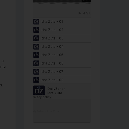
e a
enta
n.
DailyZohar
·
Idra Zuta