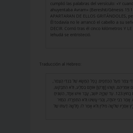
cumplió las palabras del versículo: «Y cua
ahuyentaba Avram» (Bereshit/Génesis 15:1
APARTARAN DE ELLOS GRITÁNDOLES, pero n
Él todavía no le arrancó el cabello a su
DECIR. Corrió tras él cinco kilómetros Y 
Iehudá se entristeció.
Traducción al Hebreo:
121. דֵי צֶמֶר מֵעַל הַכְּתֵפַיִם. נָפַל הַמַּשָּׂא שֶׁל בִּגְדֵי הַצֶּמֶר
 בָּאוּ כַּמָּה צִפֳּרִים, וְהָיוּ הוֹלְכִים אַחֲרֵיהֶם, וְשָׁהוּ [וְזָרְקוּ] אוֹתָם בְּסֶלַע, וְלֹא הִתְבַּקְּעוּ
וְהָיוּ צוֹוְחִים לָהֶם וְלֹא הָיוּ נִפְרָדִים. שָׁמְעוּ קוֹל אֶחָד עֲטֶרֶת הָעֲטָרוֹת שׁוֹרֶה בַּחֲשֵׁכָה וְהַבְּעָלִים בַּחוּץ.123. עַד שֶׁהָיָה יוֹשֵׁב, עָבַר אִישׁ אֶחָד, הִשְׁגִּיחַ
מַר רַבִּי יְהוּדָה, וַהֲרֵי עָשִׂינוּ וְלֹא הִתְפָּרְדוּ. הֶחֱזִיר
ָץ אַחֲרָיו שְׁלֹשָׁה מִילִין וְלֹא אָמַר לוֹ. חָלְשָׁה דַעְתּוֹ שֶׁל