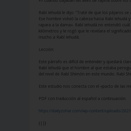
«Y cuando bajaban las aves de rapiña sobre los
Rabí Iehudá le dijo: “Traté de que los pájaros se
Ese hombre volvió la cabeza hacia Rabí Iehudá y 
rapara a la dama». Rabí Iehudá no entendió cuál 
kilómetros y le rogó que le revelara el significad
mucho a Rabí Iehudá.
Lección:
Este párrafo es difícil de entender y quedará cla
Rabí Iehudá que el hombre al que estaba persigui
del nivel de Rabí Shimón en este mundo. Rabí Sh
Este estudio nos conecta con el «pacto de las mi
PDF con traducción al español a continuación.
https://dailyzohar.com/wp-content/uploads/2021
{||}