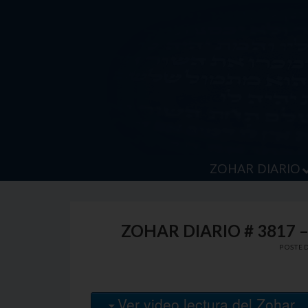
Skip
to
content
ZOHAR DIARIO
ZOHAR DIARIO # 3817 
POSTE
Ver video lectura del Zohar