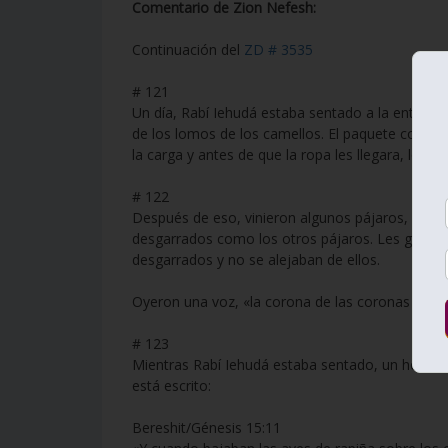
Comentario de Zion Nefesh:
Continuación del
ZD # 3535
# 121
Un día, Rabí Iehudá estaba sentado a la entrada
de los lomos de los camellos. El paquete con rop
la carga y antes de que la ropa les llegara, los 
# 122
Después de eso, vinieron algunos pájaros, mirar
desgarrados como los otros pájaros. Les gritaba
desgarrados y no se alejaban de ellos.
Oyeron una voz, «la corona de las coronas está e
# 123
Mientras Rabí Iehudá estaba sentado, un hombre 
está escrito:
Bereshit/Génesis 15:11