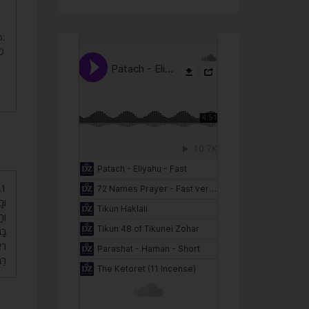
:
O
בָּ
רֹא
רַ.