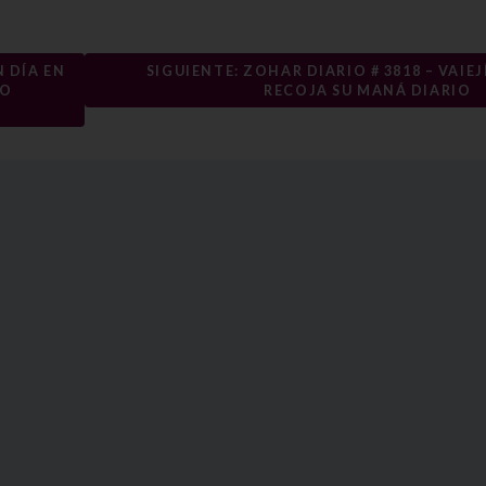
N DÍA EN
SIGUIENTE: ZOHAR DIARIO # 3818 – VAIEJÍ
TO
RECOJA SU MANÁ DIARIO