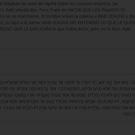
ndo bajaban las aves de rapiña sobre los cuerpos muertos, las
1). Rabí Iehudá dijo: Pero Traté de HACER QUE LOS PÁJAROS SE
o se marcharon. El hombre volvió la cabeza a RABI IEHUDÁ y dijo
 señor, ni rapó a la dama. RABI IEHUDA NO ENTENDIÓ LO QUE LE QUIS
LE ROGÓ QUE LE EXPLICARA lo que había dicho, pero no lo hizo. Rabí
שֶׁיּוֹם אֶחָד הָיָה יוֹשֵׁב רַבִּי יְהוּדָה עַל פִּתְחָהּ שֶׁל טְבֶרְיָה וְרָאָה שְׁנֵי גְמַלִּים שֶׁמַּעֲלִים בִּגְ,
וּבָאוּ צִפֳּרִים, וְעַד שֶׁלֹּא הִגִּיעוּ עֲלֵיהֶם, הִתְבַּקְּעוּ.122. אַחַר כָּךְ,
הֶם וְאָמַר, לֹא קִיֵּם זֶה מַה שֶּׁכָּתוּב (בראשית טו) וַיֵּרֶד הָעַיִט עַל הַפְּגָרִים וַיַּשֵּׁב אֹתָם אַבְרָם. אָ
שׁוֹ אוֹתוֹ הָאִישׁ וְאָמַר, עֲדַיִן לֹא מָרַט זֶה רֹאשׁוֹ שֶׁל אֲדוֹנָיו וַעֲדַיִן לֹא הִקְרִיחַ אֶת הַגְּבִירָה. ר
בִּי יְהוּדָה