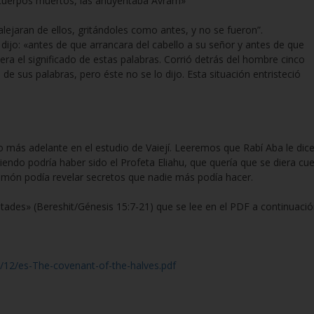
 cuerpos muertos, las ahuyentaba Avram»
 alejaran de ellos, gritándoles como antes, y no se fueron”.
dijo: «antes de que arrancara del cabello a su señor y antes de que
era el significado de estas palabras. Corrió detrás del hombre cinco
o de sus palabras, pero éste no se lo dijo. Esta situación entristeció
ro más adelante en el estudio de Vaiejí. Leeremos que Rabí Aba le dic
endo podría haber sido el Profeta Eliahu, que quería que se diera cu
imón podía revelar secretos que nadie más podía hacer.
tades» (Bereshit/Génesis 15:7-21) que se lee en el PDF a continuació
/12/es-The-covenant-of-the-halves.pdf