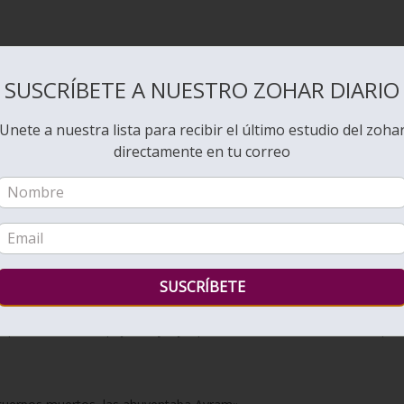
SUSCRÍBETE A NUESTRO ZOHAR DIARIO
 de Tiberíades y vio dos camellos. Cayó un paquete de ropa de lana c
a de lana cayó y los pájaros llegaron al lugar donde debería haber ca
Unete a nuestra lista para recibir el último estudio del zoha
pájaros fueron desgarrados.
directamente en tu correo
on a los pájaros desgarrados. Se posaron sobre una roca y no fuero
n a los pájaros para mantenerlos alejados de los pájaros que
n la oscuridad y el dueño está afuera».
pasó, miró a los pájaros, y dijo que no existe tal cosa como lo que