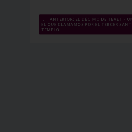
Navegación
←
ANTERIOR: EL DÉCIMO DE TEVET – U
EL QUE CLAMAMOS POR EL TERCER SAN
de
TEMPLO
entradas