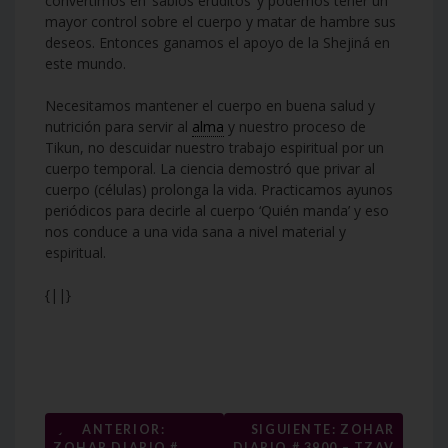
convertimos en ‘sabios eruditos’ y podemos tener un
mayor control sobre el cuerpo y matar de hambre sus
deseos. Entonces ganamos el apoyo de la Shejiná en
este mundo.
Necesitamos mantener el cuerpo en buena salud y
nutrición para servir al
alma
y nuestro proceso de
Tikun, no descuidar nuestro trabajo espiritual por un
cuerpo temporal. La ciencia demostró que privar al
cuerpo (células) prolonga la vida. Practicamos ayunos
periódicos para decirle al cuerpo ‘Quién manda’ y eso
nos conduce a una vida sana a nivel material y
espiritual.
{||}
Navegación
←
ANTERIOR:
SIGUIENTE: ZOHAR
ZOHAR DIARIO #
DIARIO # 3900 – TZAV