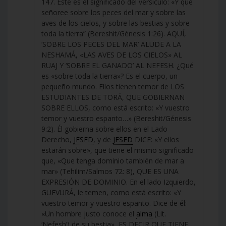
147. Este es el significado del versículo: «Y que
señoree sobre los peces del mar y sobre las
aves de los cielos, y sobre las bestias y sobre
toda la tierra” (Bereshit/Génesis 1:26). AQUÍ,
‘SOBRE LOS PECES DEL MAR’ ALUDE A LA
NESHAMÁ, «LAS AVES DE LOS CIELOS» AL
RUAJ Y ‘SOBRE EL GANADO’ AL NEFESH. ¿Qué
es «sobre toda la tierra»? Es el cuerpo, un
pequeño mundo. Ellos tienen temor de LOS
ESTUDIANTES DE TORÁ, QUE GOBIERNAN
SOBRE ELLOS, como está escrito: «Y vuestro
temor y vuestro espanto…» (Bereshit/Génesis
9:2). Él gobierna sobre ellos en el Lado
Derecho,
JESED
, y de
JESED
DICE: «Y ellos
estarán sobre», que tiene el mismo significado
que, «Que tenga dominio también de mar a
mar» (Tehilim/Salmos 72: 8), QUE ES UNA
EXPRESIÓN DE DOMINIO. En el lado Izquierdo,
GUEVURÁ, le temen, como está escrito: «Y
vuestro temor y vuestro espanto. Dice de él:
«Un hombre justo conoce el
alma
(Lit.
‘Nefesh’) de su bestia», ES DECIR QUE TIENE