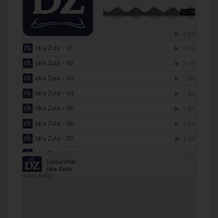
DailyZohar
·
Idra Zuta