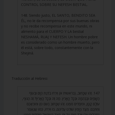
CONTROL SOBRE SU NEFESH BESTIAL.
148. Siendo justo, EL SANTO, BENDITO SEA
ÉL, no le da recompensa por sus buenas obras
y no recibe recompensa en este mundo, ni
alimento para el CUERPO Y LA bestial
NESHAMÁ, RUAJ Y NEFESH. Un hombre pobre
es considerado como un hombre muerto, pero
él está, sobre todo, constantemente con la
Shejiná.
Traducción al Hebreo:
147. זֶהוּ שֶׁכָּתוּב, (בראשית א) וְיִרְדּוּ בִדְגַת הַיָּם וּבְעוֹף
הַשָּׁמַיִם וּבַבְּהֵמָה וּבְכָל הָאָרֶץ. מַה זֶּה וּבְכָל הָאָרֶץ? זֶה הַגּוּף,
עוֹלָם קָטָן, וּפוֹחֲדִים מִמֶּנּוּ. זֶהוּ שֶׁכָּתוּב (שם ט) וּמוֹרַאֲכֶם
וְחִתְּכֶם. מִצַּד הַיָּמִין שׁוֹלֵט עֲלֵיהֶם, בּוֹ וְיִרְדּוּ, כְּמוֹ שֶׁנֶּאֱמַר
(תהלים עב) וְיֵרְדְּ מִיָּם עַד יָם. מִצַּד הַשְּׂמֹאל פּוֹחֲדִים מִמֶּנּוּ,