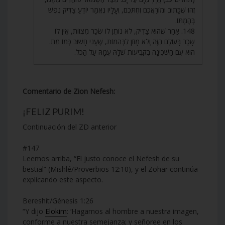
זֶהוּ שֶׁכָּתוּב וּמוֹרַאֲכֶם וְחִתְּכֶם, וְעָלָיו נֶאֱמַר יוֹדֵעַ צַדִּיק נֶפֶשׁ
בְּהֶמְתּוֹ.
148. אַחַר שֶׁהוּא צַדִּיק, לֹא נוֹתֵן לוֹ שְׂכַר מִצְווֹת, אֵין לוֹ
שָׂכָר בָּעוֹלָם הַזֶּה וְלֹא מָזוֹן לַבְּהֵמוֹת, שֶׁעָנִי חָשׁוּב כְּמוֹ מֵת.
הוּא עִם הַשְּׁכִינָה בִּקְבִיעוּת שֶׁלָּהּ עִמָּהּ עַל הַכֹּל.
Comentario de Zion Nefesh:
¡FELIZ PURIM!
Continuación del ZD anterior
#147
Leemos arriba, “El justo conoce el Nefesh de su
bestial” (Mishlé/Proverbios 12:10), y el Zohar continúa
explicando este aspecto.
Bereshit/Génesis 1:26
“Y dijo
Elokim
: ‘Hagamos al hombre a nuestra imagen,
conforme a nuestra semejanza; y señoree en los