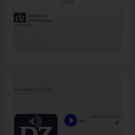
DailyZohar
·
Daily Reading
[Descargue Idra Zuta