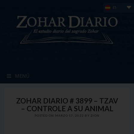
Skip
ES
to
content
MENÚ
ZOHAR DIARIO # 3899 – TZAV
– CONTROLE A SU ANIMAL
POSTED ON
MARZO 17, 2022
BY
ZION