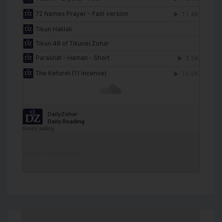
DailyZohar
·
Daily Reading