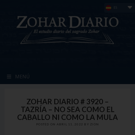
Skip
ES
to
content
MENÚ
ZOHAR DIARIO # 3920 –
TAZRÍA – NO SEA COMO EL
CABALLO NI COMO LA MULA
POSTED ON
ABRIL 11, 2022
BY
ZION