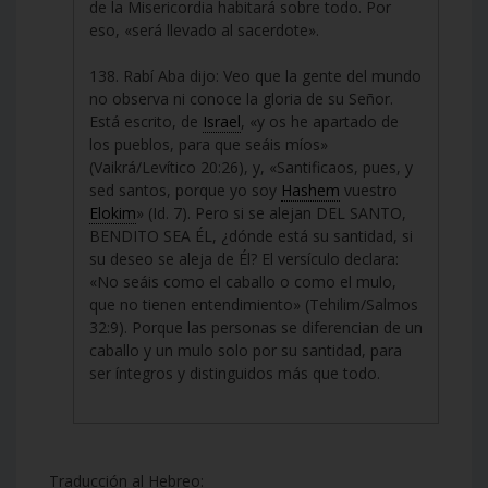
de la Misericordia habitará sobre todo. Por
eso, «será llevado al sacerdote».
138. Rabí Aba dijo: Veo que la gente del mundo
no observa ni conoce la gloria de su Señor.
Está escrito, de
Israel
, «y os he apartado de
los pueblos, para que seáis míos»
(Vaikrá/Levítico 20:26), y, «Santificaos, pues, y
sed santos, porque yo soy
Hashem
vuestro
Elokim
» (Id. 7). Pero si se alejan DEL SANTO,
BENDITO SEA ÉL, ¿dónde está su santidad, si
su deseo se aleja de Él? El versículo declara:
«No seáis como el caballo o como el mulo,
que no tienen entendimiento» (Tehilim/Salmos
32:9). Porque las personas se diferencian de un
caballo y un mulo solo por su santidad, para
ser íntegros y distinguidos más que todo.
Traducción al Hebreo: