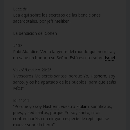
Lección:
Lea aquí sobre los secretos de las bendiciones
sacerdotales, por Jeff Meiliken.
La bendición del Cohen
#138
Rabí Aba dice: Veo a la gente del mundo que no mira y
no sabe en honor a su Señor. Está escrito sobre
Israel
.
Vaikrá/Levítico 20:26
Y vosotros Me seréis santos; porque Yo,
Hashem
, soy
santo, y os he apartado de los pueblos, para que seáis
Míos”
Id. 11:44
“Porque yo soy
Hashem
, vuestro
Elokim
; santificaos,
pues, y sed santos; porque Yo soy santo; ni os
contaminaréis con ninguna especie de reptil que se
mueve sobre la tierra”