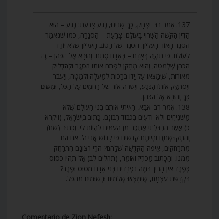
137. אָמַר רַבִּי יִצְחָק, כָּךְ שָׁנִינוּ, נֶגַע צָרַעַת: נֶגַע – הוּא
הַדִּין הַקָּשֶׁה הַשָּׁרוּי בָּעוֹלָם. צָרַעַת – הַסְגָּרָה, כְּמוֹ שֶׁנֶּאֱמַר
הֶסְגֵּר הָאוֹר הָעֶלְיוֹן. הֶסְגֵּר שֶׁל הַטּוֹב הָעֶלְיוֹן שֶׁלֹּא יוֹרֵד
לָעוֹלָם. כִּי תִהְיֶה בְּאָדָם – בְּאָדָם סְתָם. וְהוּבָא אֶל הַכֹּהֵן – זֶה
הַכֹּהֵן שֶׁלְּמַטָּה, וְהוּא מְתֻקָּן לִפְתֹּחַ אוֹתוֹ הַסֶּגֶר וּלְהַדְלִיק
מְאוֹרוֹת, שֶׁיִּמָּצְאוּ עַל יָדוֹ בְּרָכוֹת לְמַעְלָה וּלְמַטָּה, וְיַעֲבֹר
וְיִסְתַּלֵּק אוֹתוֹ הַנֶּגַע, וְיִשְׁרֶה אוֹר שֶׁל רַחֲמִים עַל הַכֹּל, וּמִשּׁוּם
כָּךְ וְהוּבָא אֶל הַכֹּהֵן.
138. אָמַר רַבִּי אַבָּא, רָאִיתִי אוֹתָם בְּנֵי הָעוֹלָם שֶׁלֹּא
מַשְׁגִּיחִים וְלֹא יוֹדְעִים בִּכְבוֹד רִבּוֹנָם. כָּתוּב בְּיִשְׂרָאֵל, (ויקרא
כ) אֲשֶׁר הִבְדַּלְתִּי אֶתְכֶם מִן הָעַמִּים לִהְיוֹת לִי. וְכָתוּב (שם)
וְהִתְקַדִּשְׁתֶּם וִהְיִיתֶם קְדֹשִׁים כִּי קָדוֹשׁ אֲנִי ה’. אִם הֵם
מִתְרַחֲקִים, אֵיפֹה הַקְּדֻשָּׁה שֶׁלָּהֶם? הֲרֵי רְצוֹנָם הִתְרַחֵק
מִמֶּנּוּ, וְהַכָּתוּב מַכְרִיז וְאוֹמֵר, (תהלים לב) אַל תִּהְיוּ כְּסוּס
כְּפֶרֶד אֵין הָבִין. בַּמֶּה נִפְרָדִים בְּנֵי אָדָם מִסּוּס וּפֶרֶד?
בִּקְדֻשַּׁת עַצְמָם, שֶׁיִּמָּצְאוּ שְׁלֵמִים וּרְשׁוּמִים מֵהַכֹּל.
Comentario de Zion Nefesh: