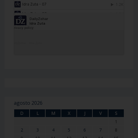
DailyZohar
·
Idra Zuta
agosto 2026
D
L
M
X
J
V
S
1
2
3
4
5
6
7
8