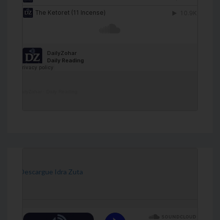
DailyZohar
·
Daily Reading
[Descargue Idra Zuta