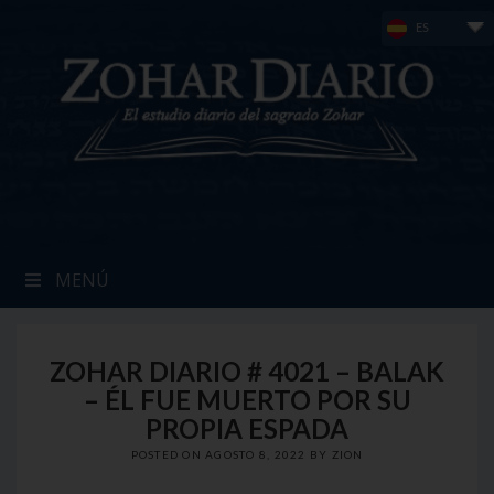
Skip
ES
to
content
MENÚ
ZOHAR DIARIO # 4021 – BALAK
– ÉL FUE MUERTO POR SU
PROPIA ESPADA
POSTED ON
AGOSTO 8, 2022
BY
ZION