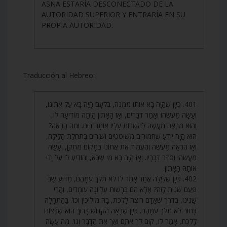
ASNA ESTARÍA DESCONECTADO DE LA
AUTORIDAD SUPERIOR Y ENTRARÍA EN SU
PROPIA AUTORIDAD.
Traducción al Hebreo:
401. כֵּיוָן שֶׁהָיָה בָּא אוֹתוֹ מְמֻנֶּה, בִּלְעָם הָיָה בָּא עַל אֲתּוֹנוֹ,
וְעָשָׂה מַעֲשֵׂהוּ וְאָמַר דְּבָרִים, וְאָז הָאָתוֹן הָיְתָה מוֹדִיעָה לוֹ,
וְהוּא מַרְאֶה מַעֲשֶׂה לְהַשְׁרוֹת עָלָיו אוֹתָהּ רוּחַ. וּמַה הֶרְאָה?
הוּא הָיָה יוֹדֵעַ שֶׁחֲמוֹרִים מְשׁוֹטְטִים וְשׁוֹרִים בִּתְחִלַּת הַלַּיְלָה,
וְאָז הֶרְאָה מַעֲשֶׂה וְהֶעֱמִיד אֶת אֲתוֹנוֹ בְּמָקוֹם מְתֻקָּן, וְעָשָׂה
מַעֲשֵׂהוּ וְסִדֵּר דְּבָרָיו. וְאָז הָיָה בָּא מִי שֶׁבָּא, וְהוֹדִיעַ לוֹ עַל יְדֵי
אוֹתָהּ הָאָתוֹן.
402. כֵּיוָן שֶׁלַּיְלָה אֶחָד אָמַר לוֹ לֹא תֵלֵךְ עִמָּהֶם, מַדּוּעַ שָׁב
פַּעַם שֵׁנִית לָזֶה? אֶלָּא הֵם בְּרָשׁוּת עֶלְיוֹנָה עוֹמְדִים, וַהֲרֵי
שָׁנִינוּ, בְּדֶרֶךְ שֶׁאָדָם רוֹצֶה לָלֶכֶת, בָּהּ מוֹלִיכִין וְכוּ’. בַּהַתְחָלָה
כָּתוּב לֹא תֵלֵךְ עִמָּהֶם. כֵּיוָן שֶׁרָאָה הַקָּדוֹשׁ בָּרוּךְ הוּא שֶׁרְצוֹנוֹ
לָלֶכֶת, אָמַר לוֹ, קוּם לֵךְ אִתָּם וְאַךְ אֶת הַדָּבָר וְגוֹ’. מֶה עָשָׂה