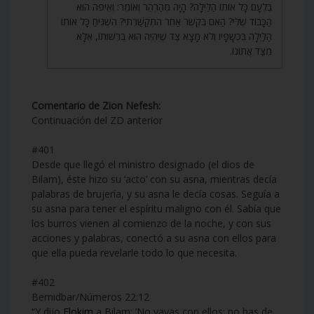
בִּלְעָם כָּל אוֹתוֹ הַלַּיְלָה? הָיָה מְהַרְהֵר וְאוֹמֵר: וְאֵיפֹה הוּא
הַכָּבוֹד שֶׁלִּי? הַאִם בְּקֶשֶׁר אַחֵר הִתְקַשַּׁרְתִּי? הִשְׁגִּיחַ כָּל אוֹתוֹ
הַלַּיְלָה בִּכְשָׁפָיו וְלֹא מָצָא צַד שֶׁיִּהְיֶה הוּא בִּרְשׁוּתוֹ, אֶלָּא
מִצַּד אֲתוֹנוֹ.
Comentario de Zion Nefesh:
Continuación del ZD anterior
#401
Desde que llegó el ministro designado (el dios de
Bilam), éste hizo su ‘acto’ con su asna, mientras decía
palabras de brujería, y su asna le decía cosas. Seguía a
su asna para tener el espíritu maligno con él. Sabía que
los burros vienen al comienzo de la noche, y con sus
acciones y palabras, conectó a su asna con ellos para
que ella pueda revelarle todo lo que necesita.
#402
Bemidbar/Números 22:12
“Y dijo
Elokim
a Bilam: ‘No vayas con ellos; no has de