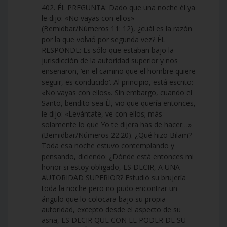
402. ÉL PREGUNTA: Dado que una noche él ya
le dijo: «No vayas con ellos»
(Bemidbar/Números 11: 12), ¿cuál es la razón
por la que volvió por segunda vez? ÉL
RESPONDE: Es sólo que estaban bajo la
jurisdicción de la autoridad superior y nos
enseñaron, ‘en el camino que el hombre quiere
seguir, es conducido’. Al principio, está escrito:
«No vayas con ellos». Sin embargo, cuando el
Santo, bendito sea Él, vio que quería entonces,
le dijo: «Levántate, ve con ellos; más
solamente lo que Yo te dijera has de hacer…»
(Bemidbar/Números 22:20). ¿Qué hizo Bilam?
Toda esa noche estuvo contemplando y
pensando, diciendo: ¿Dónde está entonces mi
honor si estoy obligado, ES DECIR, A UNA
AUTORIDAD SUPERIOR? Estudió su brujería
toda la noche pero no pudo encontrar un
ángulo que lo colocara bajo su propia
autoridad, excepto desde el aspecto de su
asna, ES DECIR QUE CON EL PODER DE SU