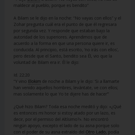
maldecir al pueblo, porque es bendito”
A Bilam se le dijo en la noche: “No vayas con ellos” y el
Zohar pregunta cuál era el punto de que él regresara
por segunda vez. Y responde que estaban bajo la
autoridad de los superiores. Aprendimos que de
acuerdo a la forma en que una persona quiere ir, es
conducida. Al principio, está escrito, ‘no irás con ellos’,
pero desde que el Santo, bendito sea Él, vio que la
voluntad de Bilam era ir. Él le dijo:
Id. 22:20
“Y vino
Elokim
de noche a Bilam y le dijo: ‘Si a llamarte
han venido aquellos hombres, levántate, ve con ellos;
mas solamente lo que Yo te dijere has de hacer’”
¿Qué hizo Bilam? Toda esa noche meditó y dijo: «¿Qué
es entonces mi honor si estoy atado por un lazo, es
decir, por el permiso del Altísimo?». No encontró
ningún apoyo, excepto el lado de su asna porque solo
con el poder de su asna extraído del
Otro Lado
, podía