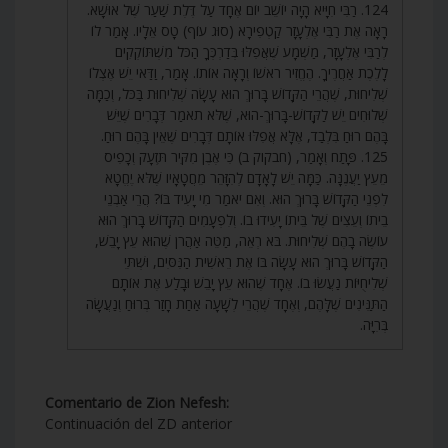
124. רַבִּי חִיָּיא הָיָה יוֹשֵׁב יוֹם אֶחָד עַל דֶּלֶת שַׁעַר שֶׁל אוּשָׁא.
רָאָה אֶת רַבִּי אֶלְעָזָר קַטְפִירָא (סוּג עוֹף) טָס אֵלָיו. אָמַר לוֹ
לְרַבִּי אֶלְעָזָר, מַשְׁמָע שֶׁאֲפִלּוּ בְּדַרְכְּךָ הַכֹּל מִשְׁתּוֹקְקִים
לָלֶכֶת אַחֲרֶיךָ. הֶחֱזִיר רֹאשׁוֹ וְרָאָה אוֹתוֹ. אָמַר, וַדַּאי יֵשׁ אֶצְלוֹ
שְׁלִיחוּת, שֶׁהֲרֵי הַקָּדוֹשׁ בָּרוּךְ הוּא עָשָׂה שְׁלִיחוּת בַּכֹּל, וְכַמָּה
שְׁלוּחִים יֵשׁ לַקָּדוֹשׁ-בָּרוּךְ-הוּא, שֶׁלֹּא תֹאמַר דְּבָרִים שֶׁיֵּשׁ
בָּהֶם רוּחַ בִּלְבַד, אֶלָּא אֲפִלּוּ אוֹתָם דְּבָרִים שֶׁאֵין בָּהֶם רוּחַ.
125. פָּתַח וְאָמַר, (חבקוק ב) כִּי אֶבֶן מִקִּיר תִּזְעָק וְכָפִיס
מֵעֵץ יַעֲנֶנָּה. כַּמָּה יֵשׁ לָאָדָם לְהִזָּהֵר מֵחֲטָאָיו שֶׁלֹּא יֶחֱטָא
לִפְנֵי הַקָּדוֹשׁ בָּרוּךְ הוּא. וְאִם יֹאמַר מִי יָעִיד בּוֹ? הֲרֵי אַבְנֵי
בֵיתוֹ וְעֵצִים שֶׁל בֵּיתוֹ יָעִידוּ בוֹ. וְלִפְעָמִים הַקָּדוֹשׁ בָּרוּךְ הוּא
עוֹשֶׂה בָהֶם שְׁלִיחוּת. בֹּא רְאֵה, מַטֵּה אַהֲרֹן שֶׁהוּא עֵץ יָבֵשׁ,
הַקָּדוֹשׁ בָּרוּךְ הוּא עָשָׂה בּוֹ אֶת רֵאשִׁית הַנִּסִּים, וּשְׁתֵּי
שְׁלִיחֻיּוֹת נַעֲשׂוּ בוֹ. אֶחָד שֶׁהוּא עֵץ יָבֵשׁ וּבָלַע אֶת אוֹתָם
הַתַּנִּינִים שֶׁלָּהֶם, וְאֶחָד שֶׁהֲרֵי לְשָׁעָה אַחַת חָזַר בְּרוּחַ וְנַעֲשָׂה
בְּרִיָּה.
Comentario de Zion Nefesh:
Continuación del ZD anterior