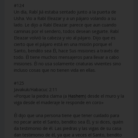
#124
Un día, Rabí Jiá estaba sentado junto a la puerta de
Usha. Vio a Rabí Eleazar y a un pájaro volando a su
lado. Le dijo a Rabí Eleazar: parece que aun cuando
caminas por el sendero, todos desean seguirte. Rabí
Eleazar volvió la cabeza y vio al pájaro. Dijo que es
cierto que el pájaro está en una misión porque el
Santo, bendito sea Él, hace Sus misiones a través de
todo. Él tiene muchos mensajeros para llevar a cabo
misiones. Él no usa solamente criaturas vivientes sino
incluso cosas que no tienen vida en ellas.
#125
Javakuk/Habacuc 2:11
«Porque la piedra clama (a
Hashem
) desde el muro y la
viga desde el maderaje le responde en coro»
Él dijo que una persona tiene que tener cuidado para
no pecar ante el Santo, bendito sea Él, y si dices, quién
da testimonio de él. Las piedras y las vigas de su casa
dan testimonio de él, ya que a veces el Santo, bendito