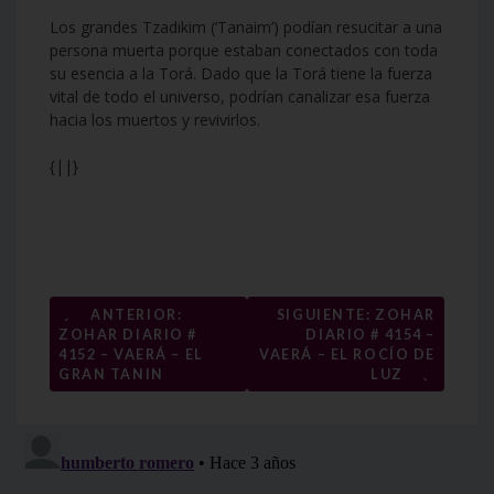
Los grandes Tzadikim (‘Tanaim’) podían resucitar a una
persona muerta porque estaban conectados con toda
su esencia a la Torá. Dado que la Torá tiene la fuerza
vital de todo el universo, podrían canalizar esa fuerza
hacia los muertos y revivirlos.
{||}
Navegación
←
ANTERIOR:
SIGUIENTE: ZOHAR
ZOHAR DIARIO #
DIARIO # 4154 –
de
4152 – VAERÁ – EL
VAERÁ – EL ROCÍO DE
→
entradas
GRAN TANIN
LUZ