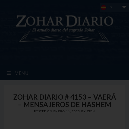
Skip
ES
to
content
MENÚ
ZOHAR DIARIO # 4153 – VAERÁ
– MENSAJEROS DE HASHEM
POSTED ON
ENERO 16, 2023
BY
ZION