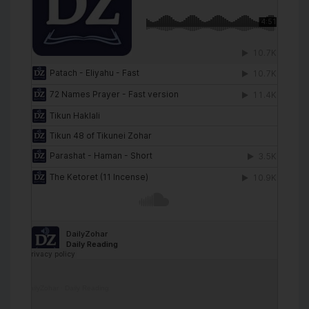
DailyZohar
·
Daily Reading