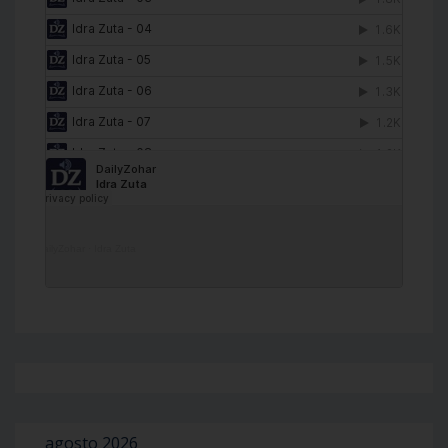
DailyZohar
·
Idra Zuta
agosto 2026