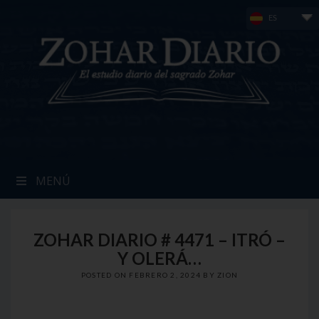
Skip
ES
to
content
MENÚ
ZOHAR DIARIO # 4471 – ITRÓ –
Y OLERÁ…
POSTED ON
FEBRERO 2, 2024
BY
ZION