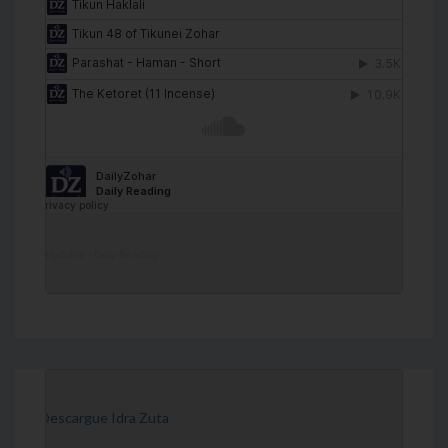
DailyZohar
·
Daily Reading
[Descargue Idra Zuta