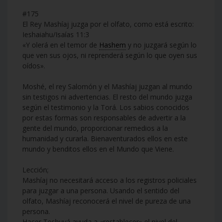
#175
El Rey Mashíaj juzga por el olfato, como está escrito:
Ieshaiahu/Isaías 11:3
«Y olerá en el temor de
Hashem
y no juzgará según lo
que ven sus ojos, ni reprenderá según lo que oyen sus
oídos».
Moshé, el rey Salomón y el Mashíaj juzgan al mundo
sin testigos ni advertencias. El resto del mundo juzga
según el testimonio y la Torá. Los sabios conocidos
por estas formas son responsables de advertir a la
gente del mundo, proporcionar remedios a la
humanidad y curarla. Bienaventurados ellos en este
mundo y benditos ellos en el Mundo que Viene.
Lección;
Mashíaj no necesitará acceso a los registros policiales
para juzgar a una persona. Usando el sentido del
olfato, Mashíaj reconocerá el nivel de pureza de una
persona.
Hacer Teshuvá ayuda a «restablecer» el nivel del