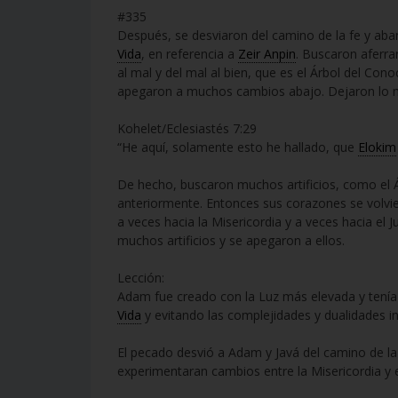
#335
Después, se desviaron del camino de la fe y aba
Vida
, en referencia a
Zeir Anpin
. Buscaron aferra
al mal y del mal al bien, que es el Árbol del Con
apegaron a muchos cambios abajo. Dejaron lo m
Kohelet/Eclesiastés 7:29
“He aquí, solamente esto he hallado, que
Elokim
De hecho, buscaron muchos artificios, como el
anteriormente. Entonces sus corazones se volvier
a veces hacia la Misericordia y a veces hacia el 
muchos artificios y se apegaron a ellos.
Lección:
Adam fue creado con la Luz más elevada y tenía 
Vida
y evitando las complejidades y dualidades in
El pecado desvió a Adam y Javá del camino de la 
experimentaran cambios entre la Misericordia y el