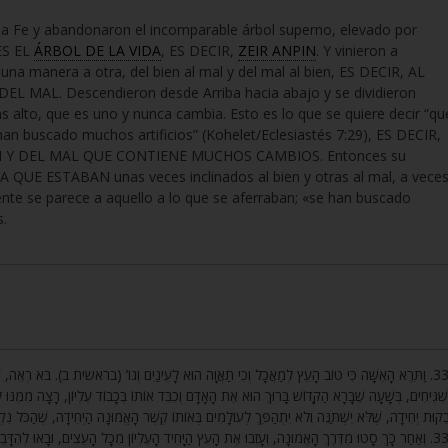
la Fe y abandonaron el incomparable árbol superno, elevado por
ES EL
ÁRBOL DE LA VIDA
, ES DECIR,
ZEIR ANPIN
. Y vinieron a
una manera a otra, del bien al mal y del mal al bien, ES DECIR, AL
MAL. Descendieron desde Arriba hacia abajo y se dividieron
alto, que es uno y nunca cambia. Esto es lo que se quiere decir “qu
han buscado muchos artificios” (Kohelet/Eclesiastés 7:29), ES DECIR,
 Y DEL MAL QUE CONTIENE MUCHOS CAMBIOS. Entonces su
 QUE ESTABAN unas veces inclinados al bien y otras al mal, a vece
mente se parece a aquello a lo que se aferraban; «se han buscado
s.
וַתֵּרֶא הָאִשָּׁה כִּי טוֹב הָעֵץ לְמַאֲכָל וְכִי תַאֲוָה הוּא לָעֵינַיִם וְגוֹ’ (בראשית ב). בֹּא רְאֵה, שֶׁהֲרֵי
ְׁגִּיחִים, בְּשָׁעָה שֶׁבָּרָא הַקָּדוֹשׁ בָּרוּךְ הוּא אֶת הָאָדָם וְכִבֵּד אוֹתוֹ בְּכָבוֹד עֶלְיוֹן, רָצָה מִמֶּנּוּ לְהִד
ְבֵקוּת יְחִידָה, שֶׁלֹּא יִשְׁתַּנֶּה וְלֹא יִתְהַפֵּךְ לְעוֹלָמִים בְּאוֹתוֹ קֶשֶׁר הָאֱמוּנָה הַיְחִידָה, שֶׁהַכֹּל נִקְשׁ
וְאַחַר כָּךְ סָטוּ מִדֶּרֶךְ הָאֱמוּנָה, וְעָזְבוּ אֶת הָעֵץ הַיָּחִיד הָעֶלְיוֹן מִכָּל הָעֵצִים, וּבָאוּ לְהִדָּבֵק בְּ,