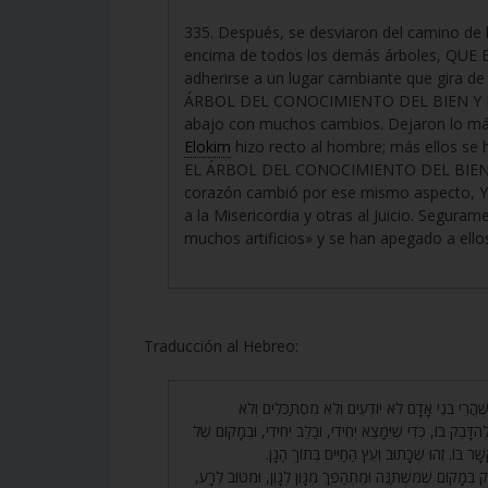
335. Después, se desviaron del camino de 
encima de todos los demás árboles, QUE 
adherirse a un lugar cambiante que gira de 
ÁRBOL DEL CONOCIMIENTO DEL BIEN Y DEL 
abajo con muchos cambios. Dejaron lo más 
Elokim
hizo recto al hombre; más ellos se 
EL ÁRBOL DEL CONOCIMIENTO DEL BIEN
corazón cambió por ese mismo aspecto, YA
a la Misericordia y otras al Juicio. Segura
muchos artificios» y se han apegado a ello
Traducción al Hebreo:
334.  בְּנֵי אָדָם לֹא יוֹדְעִים וְלֹא מִסְתַּכְּלִים וְלֹא
ָּבֵק בּוֹ, כְּדֵי שֶׁיִּמָּצֵא יְחִידִי, וּבַלֵּב יְחִידִי, וּבְמָקוֹם שֶׁל
ָר בּוֹ. זֶהוּ שֶׁכָּתוּב וְעֵץ הַחַיִּים בְּתוֹךְ הַגָּן
335. מָקוֹם שֶׁמִּשְׁתַּנֶּה וּמִתְהַפֵּךְ מִגָּוֶן לְגָוֶן, וּמִטּוֹב לְרָע