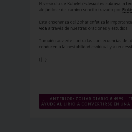
El versículo de Kohelet/Eclesiastés subraya la te
alejándose del camino sencillo trazado por
Elok
Esta enseñanza del Zohar enfatiza la importanci
Vida
a través de nuestras oraciones y estudios.
También advierte contra las consecuencias de ab
conducen a la inestabilidad espiritual y a un desv
{||}
Navegación
←
ANTERIOR: ZOHAR DIARIO # 4599 – 
AYUDE AL LIRIO A CONVERTIRSE EN UNA
de
entradas