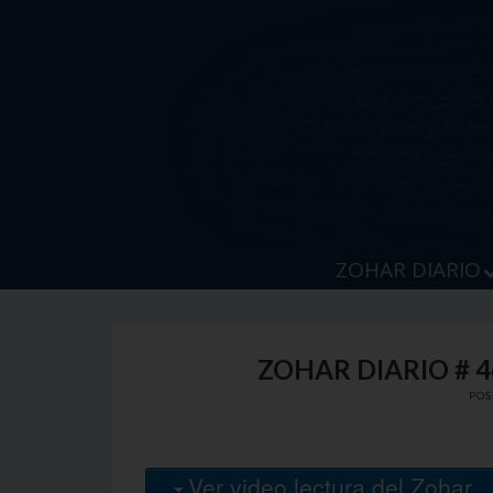
Skip
to
content
ZOHAR DIARIO
ZOHAR DIARIO # 4
PO
Ver video lectura del Zohar