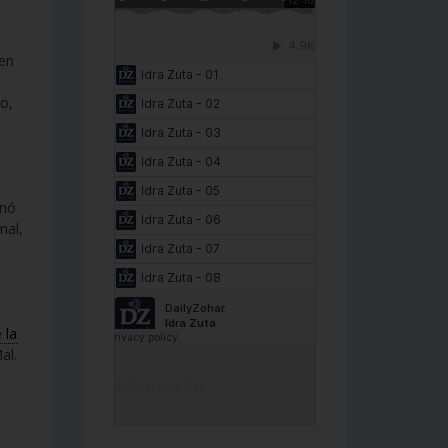
ien
o,
onó
mal,
 la
al.
DailyZohar
·
Idra Zuta