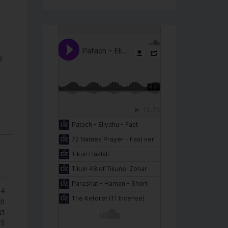
e
s
מַש
דּ.