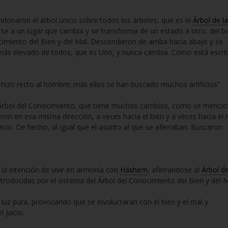
ndonaron el árbol único sobre todos los árboles, que es el
Árbol de la
rse a un lugar que cambia y se transforma de un estado a otro, del b
ocimiento del Bien y del Mal. Descendieron de arriba hacia abajo y se
ás elevado de todos, que es Uno, y nunca cambia. Como está escrit
hizo recto al hombre; más ellos se han buscado muchos artificios”
 Árbol del Conocimiento, que tiene muchos cambios, como se menci
on en esa misma dirección, a veces hacia el bien y a veces hacia el 
Juicio. De hecho, al igual que el asunto al que se aferraban. Buscaron
la intención de vivir en armonía con
Hashem
, aferrándose al
Árbol de
troducidas por el sistema del Árbol del Conocimiento del Bien y del M
luz pura, provocando que se involucraran con el bien y el mal y
 Juicio.