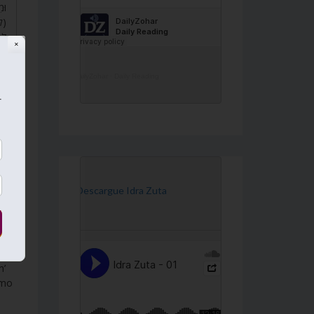
וּמ
קה,
לִ.
✕
DailyZohar
·
Daily Reading
r
[Descargue Idra Zuta
en
n’
omo