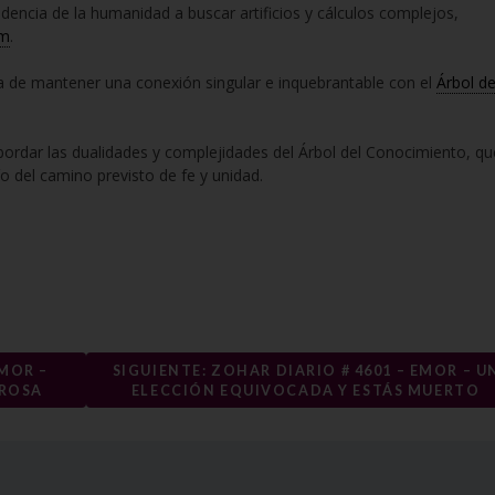
ndencia de la humanidad a buscar artificios y cálculos complejos,
im
.
a de mantener una conexión singular e inquebrantable con el
Árbol de
ordar las dualidades y complejidades del Árbol del Conocimiento, qu
ío del camino previsto de fe y unidad.
EMOR –
SIGUIENTE: ZOHAR DIARIO # 4601 – EMOR – U
 ROSA
ELECCIÓN EQUIVOCADA Y ESTÁS MUERTO