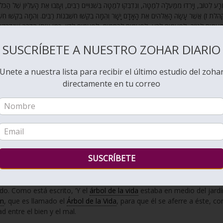
ֵרָע לְטוֹב, וְיָרְדוּ מִמַּעְלָה לְמַטָּה, וְנִדְבְּקוּ לְמַטָּה בְּשִׁנּוּיִים רַבִּים, וְעָזְבוּ אֶת הָעֶלְיוֹן שֶׁל הַכ
לת ז) אֲשֶׁר עָשָׂה הָאֱלֹהִים אֶת הָאָדָם יָשָׁר וְהֵמָּה בִקְשׁוּ חִשְּׁבֹנוֹת רַבִּים. וְהֵמָּה בִקְשׁוּ חִשְּׁב
פְעָמִים לְטוֹב, לִפְעָמִים לְרָע, לִפְעָמִים לְרַחֲמִים, לִפְעָמִים לְדִין. כְּמוֹ אוֹתוֹ הַדָּבָר שֶׁנִּדְבְּקוּ בוֹ 
SUSCRÍBETE A NUESTRO ZOHAR DIARIO
Unete a nuestra lista para recibir el último estudio del zoha
directamente en tu correo
 comida y que era una delicia para los ojos y el árbol deseable para
ambién a su marido que estaba con ella; y él comió”
onsidera que cuando el Santo, bendito sea Él, creó a Adam y lo honró
a Él. Esto fue para que Adam fuera único, con un corazón unificado, 
ría ni sería trastornado.
do. Como está escrito, ‘Y el
árbol de la vida
estaba en medio del jardí
in
, que es llamado el
Árbol de la Vida
, para que él se aferre a éste, c
 entre el bien y el mal.