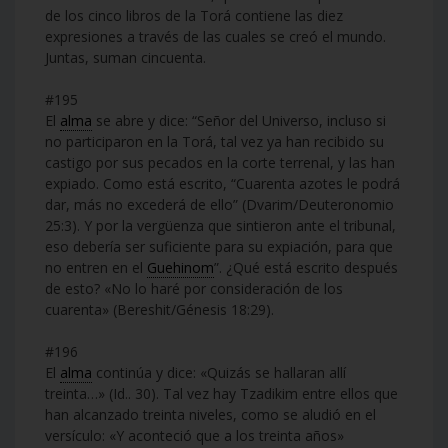
de los cinco libros de la Torá contiene las diez
expresiones a través de las cuales se creó el mundo.
Juntas, suman cincuenta.
#195
El
alma
se abre y dice: “Señor del Universo, incluso si
no participaron en la Torá, tal vez ya han recibido su
castigo por sus pecados en la corte terrenal, y las han
expiado. Como está escrito, “Cuarenta azotes le podrá
dar, más no excederá de ello” (Dvarim/Deuteronomio
25:3). Y por la vergüenza que sintieron ante el tribunal,
eso debería ser suficiente para su expiación, para que
no entren en el
Guehinom
”. ¿Qué está escrito después
de esto? «No lo haré por consideración de los
cuarenta» (Bereshit/Génesis 18:29).
#196
El
alma
continúa y dice: «Quizás se hallaran allí
treinta…» (Id.. 30). Tal vez hay Tzadikim entre ellos que
han alcanzado treinta niveles, como se aludió en el
versículo: «Y aconteció que a los treinta años»