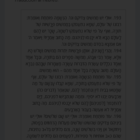
193. אוּלַי יֵשׁ חֲמִשִּׁים צַדִּיקִם וגו’. הַנְּשָׁמָה פּוֹתַחַת וְאוֹמֶרֶת:
רִבּוֹנוֹ שֶׁל עוֹלָם, שֶׁמָּא נִתְעַסְּקוּ בַּחֲמִשִּׁים פָּרָשִׁיּוֹת שֶׁל
תּוֹרָה, וְאַף עַל פִּי שֶׁלֹּא נִתְעַסְּקוּ לִשְׁמָהּ, שָׂכָר יֵשׁ לָהֶם
לָעוֹלָם הַבָּא וְלֹא יִכָּנְסוּ לַגֵּיהִנֹּם. מַה כָּתוּב אַחֲרָיו? וַיֹּאמֶר ה’
אִם אֶמְצָא בִסְדֹם חֲמִשִּׁים צַדִּיקִים וגו’.
194. וַהֲרֵי [שָׁנִינוּ], אוֹתָן פָּרָשִׁיּוֹת יְתֵרוֹת חֲמִשִּׁים וְשָׁלֹשׁ הָיוּ.
אֶלָּא, אָמַר רַבִּי אַבָּהוּ, חֲמִשָּׁה סְפָרִים הֵם בַּתּוֹרָה, וּבְכָל אֶחָד
וְאֶחָד נִכְלָלִים עֲשֶׂרֶת הַדִּבְּרוֹת עֲשָׂרָה מַאֲמָרוֹת שֶׁבָּהֶם נִבְרָא
הָעוֹלָם. חֲשֹׁב עֲשָׂרָה בְּכָל אֶחָד מֵהֶם – הוּא חֲמִשִּׁים.
195. עוֹד פּוֹתַחַת הַנְּשָׁמָה וְאוֹמֶרֶת: רִבּוֹנוֹ שֶׁל עוֹלָם, אַף
עַל פִּי שֶׁלֹּא נִתְעַסְּקוּ בַּתּוֹרָה, שֶׁמָּא קִבְּלוּ עָנְשָׁם עַל מַה
שֶּׁחָטְאוּ בְּבֵית דִּין וְנִתְכַּפֵּר לָהֶם, שֶׁנֶּאֱמַר (דברים כה)
אַרְבָּעִים יַכֶּנּוּ לֹא יֹסִיף. וּמִמַּה שֶּׁנִּתְבַּיְּשׁוּ לִפְנֵיהֶם, דַּיָּם
לְהִתְכַּפֵּר [לִפְנֵיהֶם] לָהֶם שֶׁלֹּא יִכָּנְסוּ לַגֵּיהִנֹּם. מַה כָּתוּב
אַחֲרָיו? לֹא אֶעֱשֶׂה בַּעֲבוּר הָאַרְבָּעִים.
196. עוֹד פּוֹתַחַת וְאוֹמֶרֶת: אוּלַי יֵשׁ שָׁם שְׁלֹשִׁים? אוּלַי יֵשׁ
בֵּינֵיהֶם צַדִּיקִים שֶׁהִשִּׂיגוּ שְׁלֹשִׁים מַעֲלוֹת הָרְמוּזִים בְּפָסוּק
(יחזקאל א) וַיְהִי בִּשְׁלֹשִׁים שָׁנָה, וְהֵם כְּלוּלִים בְּל»ב נְתִיבוֹת,
שֶׁהֵם כ»ב אוֹתִיּוֹת וְי’ סְפִירוֹת, לִפְעָמִים הֵם כְּלוּלִים לִשְׁמֹנָה.