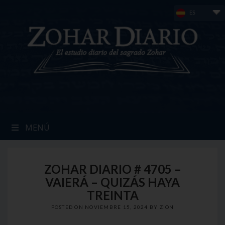
Skip
ES
to
content
MENÚ
ZOHAR DIARIO # 4705 –
VAIERÁ – QUIZÁS HAYA
TREINTA
POSTED ON
NOVIEMBRE 15, 2024
BY
ZION