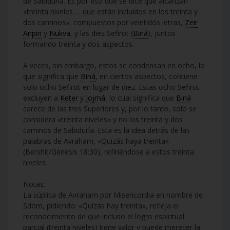
de Sabiduría. Es por eso que se dice que alcanzan
«treinta niveles … que están incluidos en los treinta y
dos caminos», compuestos por veintidós letras,
Zeir
Anpin
y
Nukva
, y las diez Sefirot (
Biná
), juntos
formando treinta y dos aspectos.
A veces, sin embargo, estos se condensan en ocho, lo
que significa que
Biná
, en ciertos aspectos, contiene
solo ocho Sefirot en lugar de diez. Estas ocho Sefirot
excluyen a
Keter
y
Jojmá
, lo cual significa que
Biná
carece de las tres Superiores y, por lo tanto, solo se
considera «treinta niveles» y no los treinta y dos
caminos de Sabiduría. Esta es la idea detrás de las
palabras de Avraham, «Quizás haya treinta»
(Bershit/Génesis 18:30), refiriéndose a estos treinta
niveles.
Notas:
La súplica de Avraham por Misericordia en nombre de
Sdom, pidiendo: «Quizás hay treinta», refleja el
reconocimiento de que incluso el logro espiritual
parcial (treinta niveles) tiene valor y puede merecer la