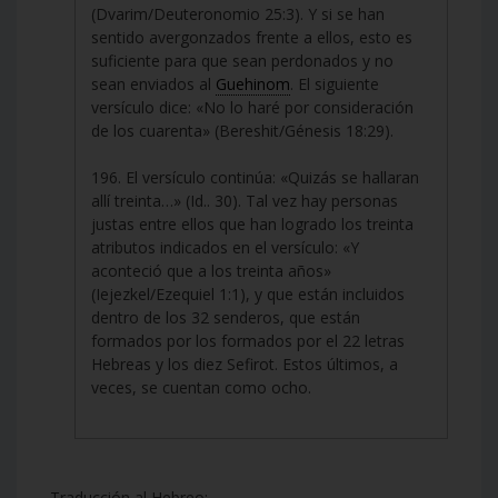
(Dvarim/Deuteronomio 25:3). Y si se han
sentido avergonzados frente a ellos, esto es
suficiente para que sean perdonados y no
sean enviados al
Guehinom
. El siguiente
versículo dice: «No lo haré por consideración
de los cuarenta» (Bereshit/Génesis 18:29).
196. El versículo continúa: «Quizás se hallaran
allí treinta…» (Id.. 30). Tal vez hay personas
justas entre ellos que han logrado los treinta
atributos indicados en el versículo: «Y
aconteció que a los treinta años»
(Iejezkel/Ezequiel 1:1), y que están incluidos
dentro de los 32 senderos, que están
formados por los formados por el 22 letras
Hebreas y los diez Sefirot. Estos últimos, a
veces, se cuentan como ocho.
Traducción al Hebreo: