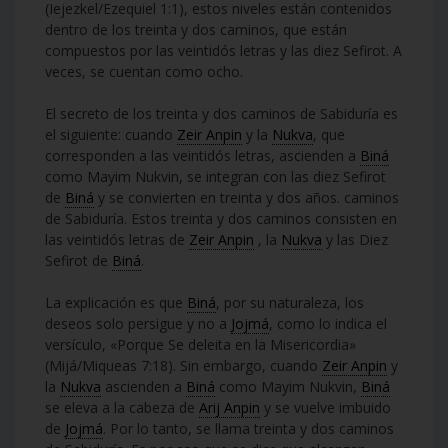
(Iejezkel/Ezequiel 1:1), estos niveles están contenidos
dentro de los treinta y dos caminos, que están
compuestos por las veintidós letras y las diez Sefirot. A
veces, se cuentan como ocho.
El secreto de los treinta y dos caminos de Sabiduría es
el siguiente: cuando
Zeir Anpin
y la
Nukva
, que
corresponden a las veintidós letras, ascienden a
Biná
como Mayim Nukvin, se integran con las diez Sefirot
de
Biná
y se convierten en treinta y dos años. caminos
de Sabiduría. Estos treinta y dos caminos consisten en
las veintidós letras de
Zeir Anpin
, la
Nukva
y las Diez
Sefirot de
Biná
.
La explicación es que
Biná
, por su naturaleza, los
deseos solo persigue y no a
Jojmá
, como lo indica el
versículo, «Porque Se deleita en la Misericordia»
(Mijá/Miqueas 7:18). Sin embargo, cuando
Zeir Anpin
y
la
Nukva
ascienden a
Biná
como Mayim Nukvin,
Biná
se eleva a la cabeza de
Arij Anpin
y se vuelve imbuido
de
Jojmá
. Por lo tanto, se llama treinta y dos caminos