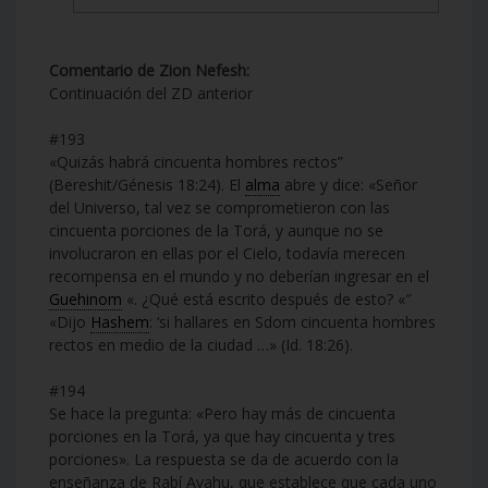
Comentario de Zion Nefesh:
Continuación del ZD anterior
#193
«Quizás habrá cincuenta hombres rectos”
(Bereshit/Génesis 18:24). El
alma
abre y dice: «Señor
del Universo, tal vez se comprometieron con las
cincuenta porciones de la Torá, y aunque no se
involucraron en ellas por el Cielo, todavía merecen
recompensa en el mundo y no deberían ingresar en el
Guehinom
«. ¿Qué está escrito después de esto? «″
«Dijo
Hashem
: ‘si hallares en Sdom cincuenta hombres
rectos en medio de la ciudad …» (Id. 18:26).
#194
Se hace la pregunta: «Pero hay más de cincuenta
porciones en la Torá, ya que hay cincuenta y tres
porciones». La respuesta se da de acuerdo con la
enseñanza de Rabí Avahu, que establece que cada uno