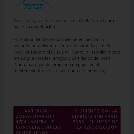
Visite la
página de donaciones de Or HaCarmel
para
hacer su contribución.
En la cima del Monte Carmelo se encuentra un
pequeño pero vibrante centro de aprendizaje de la
Torá: Or HaCarmel (la Luz del Carmelo). Humildemente
me dirijo a ustedes, amigos y partidarios del Zohar
Diario, para que desempeñen un papel en el
mantenimiento de este santuario de aprendizaje.
Navegación
←
ANTERIOR:
SIGUIENTE: ZOHAR
ZOHAR DIARIOI #
DIARIOI# 4706 – JAIÉ
de
4704 – VAIERÁ – ÉL
SARÁ – EL HUESO DE
entradas
CONSULTA CON LAS
LA RESURRECCIÓN
→
ALMAS DE LOS