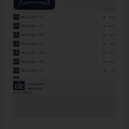
DailyZohar
·
Idra Zuta