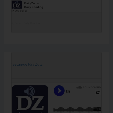
DailyZohar
·
Daily Reading
[Descargue Idra Zuta