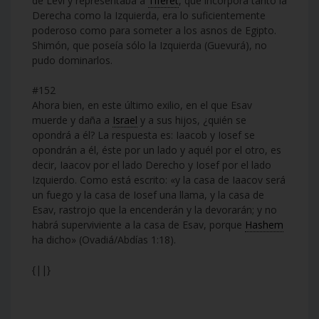
de Leví y representaba a
Tiferet
, que incorpora tanto la
Derecha como la Izquierda, era lo suficientemente
poderoso como para someter a los asnos de Egipto.
Shimón, que poseía sólo la Izquierda (Guevurá), no
pudo dominarlos.
#152
Ahora bien, en este último exilio, en el que Esav
muerde y daña a
Israel
y a sus hijos, ¿quién se
opondrá a él? La respuesta es: Iaacob y Iosef se
opondrán a él, éste por un lado y aquél por el otro, es
decir, Iaacov por el lado Derecho y Iosef por el lado
Izquierdo. Como está escrito: «y la casa de Iaacov será
un fuego y la casa de Iosef una llama, y la casa de
Esav, rastrojo que la encenderán y la devorarán; y no
habrá superviviente a la casa de Esav, porque
Hashem
ha dicho» (Ovadiá/Abdías 1:18).
{||}