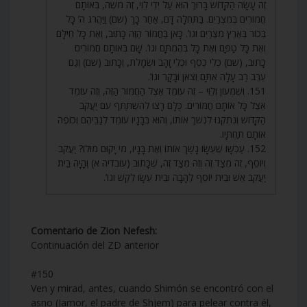
זֶה עָשָׂה הַקָּדוֹשׁ בָּרוּךְ הוּא עַל יְדֵי לֵוִי, זֶה מֹשֶׁה, בְּאוֹתָם
חֲמוֹרִים בְּמִצְרַיִם. בַּתְּחִלָּה דָּם, אַחַר כָּךְ (שם) וַיַּהֲרֹג ה’ כָּל
בְּכוֹר בְּאֶרֶץ מִצְרַיִם וגו’. כָּאן בַּחֲמוֹר הַזֶּה כָּתוּב, וְאֶת כָּל חֵילָם
וְאֶת כָּל טַפָּם וְאֶת כָּל בְּהֶמְתָּם וגו’. שָׁם בְּאוֹתָם חֲמוֹרִים
כָּתוּב, (שם) כְּלֵי כֶסֶף וּכְלֵי זָהָב וּשְׂמָלֹת, וְכָתוּב (שם) וְגַם
עֵרֶב רַב עָלָה אִתָּם וְצֹאן וּבָקָר וגו’.
151. וְשִׁמְעוֹן וְלֵוִי – זֶה עוֹמֵד אֵצֶל הַחֲמוֹר הַזֶּה, וְזֶה עוֹמֵד
אֵצֶל כָּל אוֹתָם חֲמוֹרִים. כֻּלָּם רָצוּ לְהִשְׁתַּתֵּף עִם יַעֲקֹב
הַקָּדוֹשׁ וְנִתְקְנוּ לִנְשֹׁךְ אוֹתוֹ, וְהוּא בְּבָנָיו עוֹמֵד לְגַבֵּיהֶם וְכוֹפֶה
אוֹתָם תַּחְתָּיו.
152. עַכְשָׁו שֶׁעֵשָׂו נָשַׁךְ אוֹתוֹ וְאֶת בָּנָיו, מִי יָקוּם מוּלוֹ? יַעֲקֹב
וְיוֹסֵף, זֶה מִצַּד זֶה וְזֶה מִצַּד זֶה, שֶׁכָּתוּב (עובדיה א) וְהָיָה בֵּית
יַעֲקֹב אֵשׁ וּבֵית יוֹסֵף לֶהָבָה וּבֵית עֵשָׂו לְקַשׁ וגו’.
Comentario de Zion Nefesh:
Continuación del ZD anterior
#150
Ven y mirad, antes, cuando Shimón se encontró con el
asno (Jamor, el padre de Shjem) para pelear contra él,