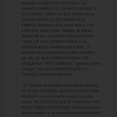
animales, COMO ESTÁ ESCRITO, » SU
GANADO MENOR Y SU GANADO MAYOR, Y
SUS ASNOS, TANTO LO QUE HABÍA EN LA
CIUDAD COMO LO QUE HABÍA EN EL
CAMPO». Respecto a los otros asnos, LOS
EGIPCIOS, está escrito: “Alhajas de plata y
alhajas de oro, y vestidos” (Shemot/Éxodo
12:35), LO CUAL CORRESPONDE A LA
RIQUEZA AQUÍ. También está escrito, “Y
también una multitud mixta subió con ellos”
(Id. 38), LO QUE CORRESPONDE A LOS
“PEQUEÑOS” MENCIONADOS, “ganado menor
y mayor” (Id.) QUE CORRESPONDEN A
“GANADO MENOR Y MAYOR».
151. Shimón se levantó contra Jamor (‘Asno’),
EL PADRE DE SHJEM, QUE NO SE UNIÓ CON
UN BUEY. Leví se levantó contra todos los
asnos, INCLUSO LOS QUE SE UNIERON A UN
BUEY, COMO LOS EGIPCIOS. Todos vinieron a
unirse a Iaacov y se prepararon para morderlo,