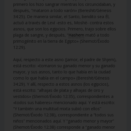
primero los hizo sangrar mientras los circuncidaban, y
después, “mataron a todo varón» (Bereshit/Génesis
34:25). De manera similar, el Santo, bendito sea Él,
actuó a través de Leví -esto es, Moshé- contra estos
asnos, que son los egipcios. Primero, trajo sobre ellos
plaga de sangre, y después, “
Hashem
mató a todo
primogénito en la tierra de Egipto» (Shemot/Éxodo
12:29).
Aquí, respecto a este asno (Jamor, el padre de Shjem),
está escrito: «tomaron su ganado menor y su ganado
mayor, y sus asnos, tanto lo que había en la ciudad
como lo que había en el campo» (Bereshit/Génesis
34:29). Y allí, respecto a estos asnos (los egipcios),
está escrito: “alhajas de plata y alhajas de oro y
vestidos» (Shemot/Éxodo 12:35), correspondientes a
«todos sus haberes» mencionado aquí. Y está escrito:
“Y también una multitud mixta subió con ellos”
(Shemot/Éxodo 12:38), correspondiente a “todos sus
niños” mencionados aquí. Y “ganado menor y mayor”
(Shemot/Éxodo 12:38) corresponde a “ganado menor