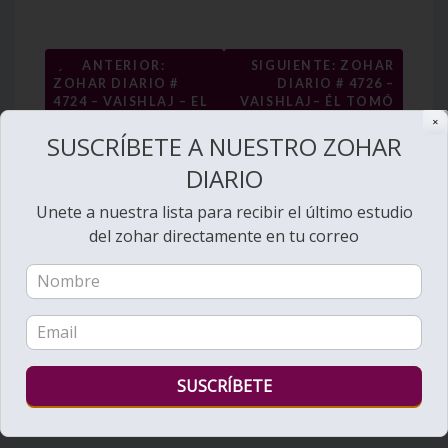
Navegación
←
ANTERIOR:
SIGUIENTE: ZOHAR
ZOHAR DIARIO #
DIARIO # 4726 –
de
4724 – VAISHLAJ – EL
VAISHLAJ– ÉL TOMÓ
entradas
BUEY, Y EL ASNO, EL
LA CORONA DE SU
✕
→
SECRETO
REY
SUSCRÍBETE A NUESTRO ZOHAR
DIARIO
Unete a nuestra lista para recibir el último estudio
del zohar directamente en tu correo