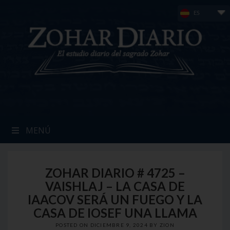
Skip
ES
to
content
MENÚ
ZOHAR DIARIO # 4725 –
VAISHLAJ – LA CASA DE
IAACOV SERÁ UN FUEGO Y LA
CASA DE IOSEF UNA LLAMA
POSTED ON
DICIEMBRE 9, 2024
BY
ZION