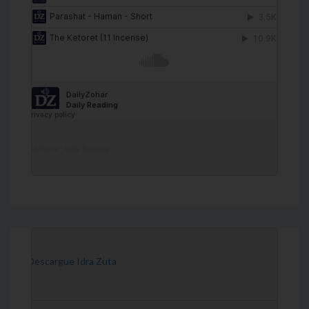
DailyZohar
·
Daily Reading
[Descargue Idra Zuta