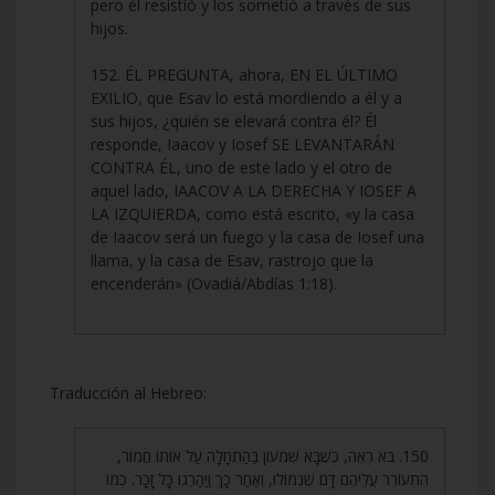
pero él resistió y los sometió a través de sus
hijos.
152. ÉL PREGUNTA, ahora, EN EL ÚLTIMO
EXILIO, que Esav lo está mordiendo a él y a
sus hijos, ¿quién se elevará contra él? Él
responde, Iaacov y Iosef SE LEVANTARÁN
CONTRA ÉL, uno de este lado y el otro de
aquel lado, IAACOV A LA DERECHA Y IOSEF A
LA IZQUIERDA, como está escrito, «y la casa
de Iaacov será un fuego y la casa de Iosef una
llama, y la casa de Esav, rastrojo que la
encenderán» (Ovadiá/Abdías 1:18).
Traducción al Hebreo:
150. בֹּא רְאֵה, כְּשֶׁבָּא שִׁמְעוֹן בַּהַתְחָלָה עַל אוֹתוֹ חֲמוֹר,
הִתְעוֹרֵר עֲלֵיהֶם דָּם שֶׁנִּמּוֹלוּ, וְאַחַר כָּךְ וַיַּהַרְגוּ כָּל זָכָר. כְּמוֹ