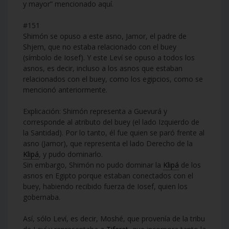
y mayor” mencionado aquí.
#151
Shimón se opuso a este asno, Jamor, el padre de
Shjem, que no estaba relacionado con el buey
(símbolo de Iosef). Y este Leví se opuso a todos los
asnos, es decir, incluso a los asnos que estaban
relacionados con el buey, como los egipcios, como se
mencionó anteriormente.
Explicación: Shimón representa a Guevurá y
corresponde al atributo del buey (el lado Izquierdo de
la Santidad). Por lo tanto, él fue quien se paró frente al
asno (Jamor), que representa el lado Derecho de la
Klipá
, y pudo dominarlo.
Sin embargo, Shimón no pudo dominar la
Klipá
de los
asnos en Egipto porque estaban conectados con el
buey, habiendo recibido fuerza de Iosef, quien los
gobernaba.
Así, sólo Leví, es decir, Moshé, que provenía de la tribu