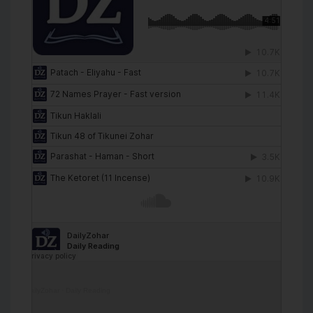
DailyZohar
·
Daily Reading