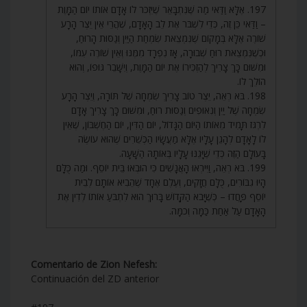
197. אֶלָּא וַדַּאי מַה שֶּׁנִּתְבָּאֵר שֶׁיִּזְכֹּר לוֹ אָדָם אוֹתוֹ יוֹם הַמָּוֶת
– וַדַּאי כֵּן זֶה, כְּדֵי לִשְׁבֹּר אֶת לֵב הָאָדָם, שֶׁהֲרֵי אֵין יֵצֶר הָרָע
שׁוֹרֶה אֶלָּא בְּמָקוֹם שֶׁנִּמְצֵאת שִׂמְחַת הַיַּיִן וְגַסּוּת הָרוּחַ,
וּכְשֶׁנִּמְצֵאת רוּחַ שְׁבוּרָה, אָז נִפְרָד מִמֶּנּוּ וְאֵין שׁוֹרֶה עִמּוֹ,
וּמִשּׁוּם כָּךְ צָרִיךְ לְהַזְכִּירוֹ אֶת יוֹם הַמָּוֶת, וְיִשָּׁבֵר גּוּפוֹ, וְהוּא
הוֹלֵךְ לוֹ.
198. בֹּא רְאֵה, יֵצֶר טוֹב צָרִיךְ שִׂמְחָה שֶׁל תּוֹרָה, וְיֵצֶר הָרָע
שִׂמְחָה שֶׁל יַיִן וְנִאוּפִים וְגַסּוּת רוּחַ, וּמִשּׁוּם כָּךְ צָרִיךְ אָדָם
לִרְגֹּז תָּמִיד מֵאוֹתוֹ הַיּוֹם הַגָּדוֹל, יוֹם הַדִּין, יוֹם הַחֶשְׁבּוֹן, שֶׁאֵין
לוֹ לָאָדָם לְהָגֵן עָלָיו אֶלָּא מַעֲשָׂיו הַכְּשֵׁרִים שֶׁהוּא עוֹשֶׂה
בָּעוֹלָם הַזֶּה כְּדֵי שֶׁיָּגֵנּוּ עָלָיו בְּאוֹתָהּ הַשָּׁעָה.
199. בֹּא רְאֵה, וַיִּירְאוּ הָאֲנָשִׁים כִּי הוּבְאוּ בֵּית יוֹסֵף. וּמַה כֻּלָּם
הָיוּ גִבּוֹרִים, כֻּלָּם חֲזָקִים, וְעֶלֶם אֶחָד שֶׁהֵבִיא אוֹתָם לְבֵית
יוֹסֵף פָּחֲדוּ – כְּשֶׁיָּבֹא הַקָּדוֹשׁ בָּרוּךְ הוּא לִתְבֹּעַ אוֹתוֹ לְדִין אֶת
הָאָדָם עַל אַחַת כַּמָּה וְכמָּה.
Comentario de Zion Nefesh:
Continuación del ZD anterior