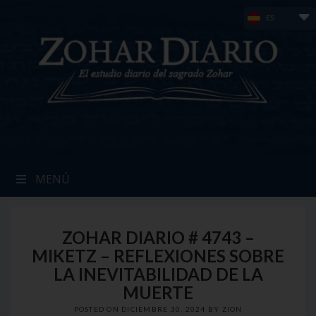
Skip
ES
to
content
MENÚ
ZOHAR DIARIO # 4743 –
MIKETZ – REFLEXIONES SOBRE
LA INEVITABILIDAD DE LA
MUERTE
POSTED ON
DICIEMBRE 30, 2024
BY
ZION