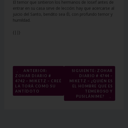
El temor que sintieron los hermanos de Iosef antes de
entrar en su casa sirve de lección: hay que acercarse al
juicio del Santo, bendito sea Él, con profundo temor y
humildad.
{||}
Navegación
←
ANTERIOR:
SIGUIENTE: ZOHAR
ZOHAR DIARIO #
DIARIO # 4744 –
de
4742 – MIKETZ – CREÉ
MIKETZ – ¿QUIÉN ES
entradas
LA TORÁ COMO SU
EL HOMBRE QUE ES
ANTÍDOTO
TEMEROSO Y
→
PUSILÁNIME?