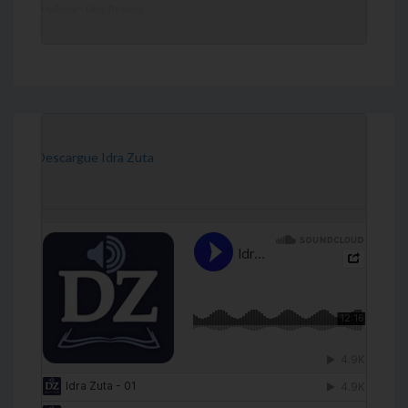
DailyZohar
·
Daily Reading
[Descargue Idra Zuta