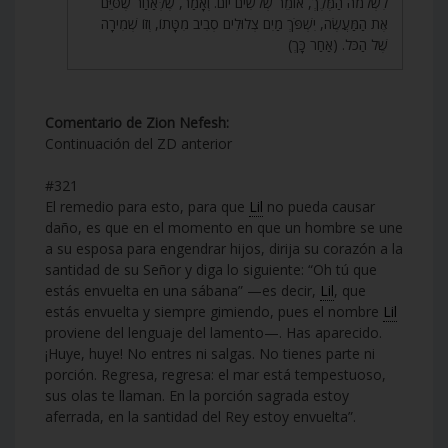
לִשְׁלֹמֹה הַמֶּלֶךְ, אוֹמֵר שְׁלֹשִׁים יוֹם. וְאָמַר, שֶׁלְּאַחַר שֶׁסִּיֵּם
אֶת הַמַּעֲשֶׂה, יִשְׁפֹּךְ מַיִם צְלוּלִים סְבִיב מִטָּתוֹ, וְזוֹ שְׁמִירָה
שֶׁל הַכֹּל. (אַחַר כָּךְ)
Comentario de Zion Nefesh:
Continuación del ZD anterior
#321
El remedio para esto, para que
Lil
no pueda causar
daño, es que en el momento en que un hombre se une
a su esposa para engendrar hijos, dirija su corazón a la
santidad de su Señor y diga lo siguiente: “Oh tú que
estás envuelta en una sábana” —es decir,
Lil
, que
estás envuelta y siempre gimiendo, pues el nombre
Lil
proviene del lenguaje del lamento—. Has aparecido.
¡Huye, huye! No entres ni salgas. No tienes parte ni
porción. Regresa, regresa: el mar está tempestuoso,
sus olas te llaman. En la porción sagrada estoy
aferrada, en la santidad del Rey estoy envuelta”.