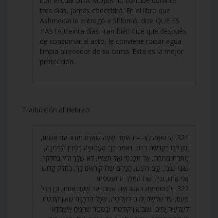
con el cual UNA MUJER no concibe durante
tres días, jamás concebirá. En el libro que
Ashmedai le entregó a Shlomó, dice QUE ES
HASTA treinta días. También dice que después
de consumar el acto, le conviene rociar agua
limpia alrededor de su cama. Esta es la mejor
protección.
Traducción al Hebreo:
321. הָרְפוּאָה לָזֶה – בְּאוֹתָהּ שָׁעָה שֶׁאָדָם מִזְדַּוֵּג עִם אִשְׁתּוֹ,
יְכַוֵּן לִבּוֹ בִּקְדֻשַּׁת רִבּוֹנוֹ וְיֹאמַר כָּךְ: הָעֲטוּפָה בְסָדִין הִזְדַּמְּנָה,
מֻתֶּרֶת מֻתֶּרֶת, אַל תִּכָּנְסִי וְאַל תֵּצְאִי, לֹא שֶׁלָּךְ וְלֹא בְּחֶלְקֵךְ.
שׁוּבִי שׁוּבִי, הַיָּם רוֹעֵשׁ, הַגַּלִּים שֶׁלּוֹ קוֹרְאִים לָךְ, בְּחֵלֶק קָדוֹשׁ
אֲנִי אָחוּז, וּבִקְדֻשַּׁת הַמֶּלֶךְ הִתְעַטַּפְתִּי.
322. וּלְכַסּוֹת אֶת רֹאשׁוֹ וְאֶת אִשְׁתּוֹ עַד שָׁעָה אַחַת, וְכֵן בְּכָל
פַּעַם, עַד שְׁלֹשָׁה יָמִים לַקְּלִיטָה, שֶׁכָּל הַרְכָּבָה שֶׁאֵין קוֹלֶטֶת
לִשְׁלֹשָׁה יָמִים, שׁוּב אֵין קוֹלֶטֶת. וּבַסֵּפֶר שֶׁהִנִּיחַ אַשְׁמְדַאי