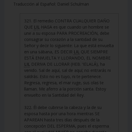
Traducción al Español: Daniel Schulman
321. El remedio CONTRA CUALQUIER DAÑO
QUE
LIL
HAGA es que cuando un hombre se
une a su esposa PARA PROCREACIÓN, debe
consagrar su corazón a la santidad de su
Señor y decir lo siguiente: La que está envuelta
en una sábana, ES DECIR
LIL
QUE SIEMPRE
ESTÁ ENVUELTA Y LLORANDO, EL NOMBRE
LIL
DERIVA DE LLORAR (HEB. ‘IELALÁ), ha
venido. Sal de aquí, sal de aquí; no entrarás ni
saldrás. Esto no es tuyo, ni te pertenece.
Regresa, regresa, el mar ruge, sus olas te
llaman. Me aferro a la porción santa. Estoy
envuelto en la Santidad del Rey.
322. Él debe cubrirse la cabeza y la de su
esposa hasta por una hora mientras SE
APAREAN hasta tres días después de la
concepción DEL ESPERMA, pues el esperma