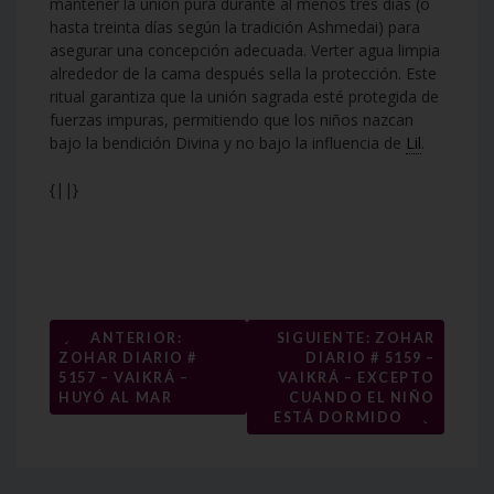
mantener la unión pura durante al menos tres días (o
hasta treinta días según la tradición Ashmedai) para
asegurar una concepción adecuada. Verter agua limpia
alrededor de la cama después sella la protección. Este
ritual garantiza que la unión sagrada esté protegida de
fuerzas impuras, permitiendo que los niños nazcan
bajo la bendición Divina y no bajo la influencia de
Lil
.
{||}
Navegación
←
ANTERIOR:
SIGUIENTE: ZOHAR
ZOHAR DIARIO #
DIARIO # 5159 –
de
5157 – VAIKRÁ –
VAIKRÁ – EXCEPTO
entradas
HUYÓ AL MAR
CUANDO EL NIÑO
→
ESTÁ DORMIDO