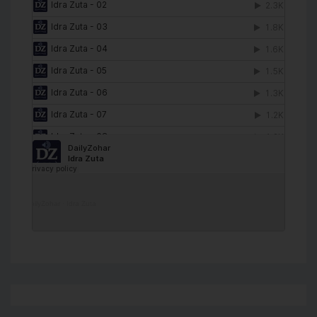
DailyZohar
·
Idra Zuta