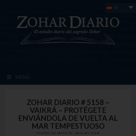
Skip
ES
to
content
MENÚ
ZOHAR DIARIO # 5158 –
VAIKRÁ – PROTÉGETE
ENVIÁNDOLA DE VUELTA AL
MAR TEMPESTUOSO
POSTED ON
MAYO 21, 2026
BY
ZION