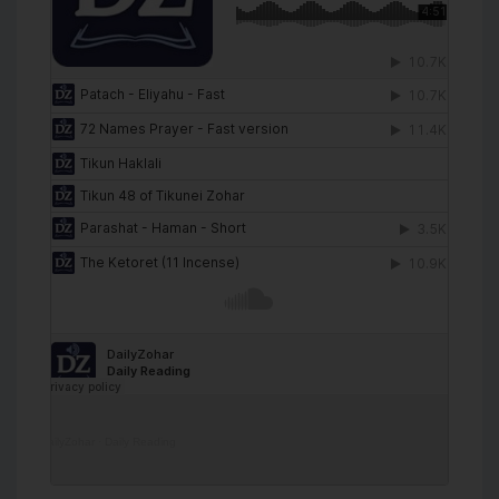
DailyZohar
·
Daily Reading