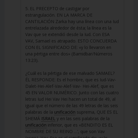
5. EL PRECEPTO de castigar por
estrangulación. EN LA MARCA DE
CANTILACIÓN Zarka hay una línea con una Iud
entrelazada alrededor de ésta; la línea es la
Vav que se extendió desde la Iud. Con ESA
VAV, Samael es atrapado. ESTO CONCUERDA
CON EL SIGNIFICADO DE: «y lo llevaron en
una pértiga entre dos» (Bamidbar/Números
13:23).
¿Cuál es la pértiga de ese malvado SAMAEL?
ÉL RESPONDE: Es el hombre, que es Iud-Vav-
Dalet-Hei-Alef-Vav-Alef-Vav- Hei-Alef, que es
45 EN VALOR NUMÉRICO. Junto con las cuatro
letras Iud Hei Vav Hei hacen un total de 49, al
igual que el número de las 49 letras de las seis
palabras de la
unificación
suprema, QUE ES EL
SHEMÁ
ISRAEL
y en las seis palabras de la
unificación
inferior, que es «BENDITO ES EL
NOMBRE DE SU REINO …’, que son Vav
(=seis), Vav. Ese es el significado de: «y lo