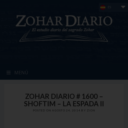
Skip
ES
to
content
MENÚ
ZOHAR DIARIO # 1600 –
SHOFTIM – LA ESPADA II
POSTED ON
AGOSTO 24, 2014
BY
ZION