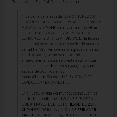
Traducción al Español: Daniel Schulman
4. La vaina de la espada, EL CONTENEDOR
DONDE SE OCULTA LA ESPADA, es el nombre
‘ADNI’. Allí EN ‘ADNI’, se encuentran las letras
de los Juicios, YA QUE EN ‘ADNI’ SON LA
LETRA ALEF Y DIN (ESP. ‘JUICIO’). En la lectura
del Shemá se encuentra el significado secreto
de Iud Hei Vav Hei, que es la espada del Santo,
bendito sea Él, como se mencionó
anteriormente. Sobre esto está escrito: «Las
alabanzas de
Hashem
en su garganta, y una
espada de dos filos en su
mano»(Tehilim/Salmos 149: 6), COMO SE
EXPLICÓ ANTERIORMENTE.
En el justo, la vida del mundo, se incluyen las
dieciocho bendiciones, LO QUE SIGNIFICA
QUE A TRAVÉS DEL. JUSTO,
IESOD
DE
ZEIR
ANPIN
SE LOGRA LA UNIÓN DE
ZEIR ANPIN
Y
MALJUT
DE GRANDEZA, QUE ES EL SECRETO