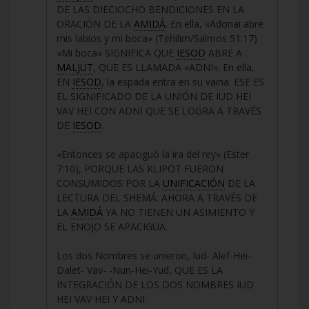
DE LAS DIECIOCHO BENDICIONES EN LA
ORACIÓN DE LA
AMIDÁ
. En ella, «Adonai abre
mis labios y mi boca» (Tehilim/Salmos 51:17)
«Mi boca» SIGNIFICA QUE
IESOD
ABRE A
MALJUT
, QUE ES LLAMADA «ADNI». En ella,
EN
IESOD
, la espada entra en su vaina. ESE ES
EL SIGNIFICADO DE LA UNIÓN DE IUD HEI
VAV HEI CON ADNI QUE SE LOGRA A TRAVÉS
DE
IESOD
.
«Entonces se apaciguó la ira del rey» (Ester
7:10), PORQUE LAS KLIPOT FUERON
CONSUMIDOS POR LA
UNIFICACIÓN
DE LA
LECTURA DEL SHEMÁ. AHORA A TRAVÉS DE
LA
AMIDÁ
YA NO TIENEN UN ASIMIENTO Y
EL ENOJO SE APACIGUA.
Los dos Nombres se unieron, Iud- Alef-Hei-
Dalet- Vav- -Nun-Hei-Yud, QUE ES LA
INTEGRACIÓN DE LOS DOS NOMBRES IUD
HEI VAV HEI Y ADNI.