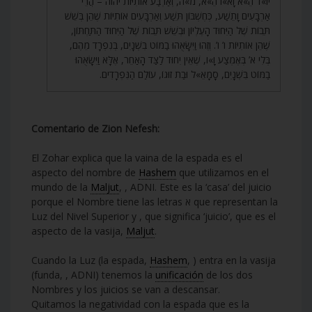
יוֹ»ד הֵ»א וָא»ו הֵ»א, מ»ה, וְאַרְבַּע אוֹתִיּוֹת יהוה – הֲרֵי
אַרְבָּעִים וָתֵשַׁע, כְּחֶשְׁבּוֹן תֵּשַׁע וְאַרְבָּעִים אוֹתִיּוֹת שֶׁהֵן בְּשֵׁשׁ
תֵּבוֹת שֶׁל הַיִּחוּד הָעֶלְיוֹן וּבְשֵׁשׁ תֵּבוֹת שֶׁל הַיִּחוּד הַתַּחְתּוֹן,
שֶׁהֵן אוֹתִיּוֹת ו’ ו’. וְזֶהוּ וַיִּשָּׂאֻהוּ בַמּוֹט בִּשְׁנָיִם, בְּנִפְרָד מֵהֶם,
בְּלִי א’ בְּאֶמְצַע וָ»ו, שֶׁאֵין יִחוּד לַצַּד הָאַחֵר, אֶלָּא וַיִּשָּׂאֻהוּ
בַמּוֹט בִּשְׁנָיִם, סָמָאֵ»ל וּבַת זוּגוֹ, עוֹלַם הַנִּפְרָדִים.
Comentario de Zion Nefesh:
El Zohar explica que la vaina de la espada es el
aspecto del nombre de
Hashem
que utilizamos en el
mundo de la
Maljut
, , ADNI. Este es la ‘casa’ del juicio
porque el Nombre tiene las letras א que representan la
Luz del Nivel Superior y , que significa ‘juicio’, que es el
aspecto de la vasija,
Maljut
.
Cuando la Luz (la espada,
Hashem
, ) entra en la vasija
(funda, , ADNI) tenemos la
unificación
de los dos
Nombres y los juicios se van a descansar.
Quitamos la negatividad con la espada que es la