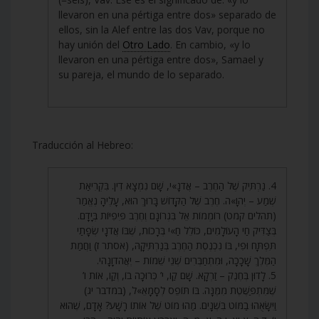
llevaron en una pértiga entre dos» separado de
ellos, sin la Alef entre las dos Vav, porque no
hay unión del
Otro Lado
. En cambio, «y lo
llevaron en una pértiga entre dos», Samael y
su pareja, el mundo de lo separado.
Traducción al Hebreo:
4. נַרְתִּיק שֶׁל הַחֶרֶב – אֲדֹנָ»י, שָׁם נִמְצָא דִין. בִּקְרִיאַת
שְׁמַע – יְהֹוָ»ה. חֶרֶב שֶׁל הַקָּדוֹשׁ בָּרוּךְ הוּא, עָלֶיהָ נֶאֱמַר
(תהלים קמט) רוֹמְמוֹת אֵל בִּגְרוֹנָם וְחֶרֶב פִּיפִיּוֹת בְּיָדָם.
בְּצַדִּיק חַי הָעוֹלָמִים, כּוֹלֵל חַ»י בְּרָכוֹת, שֶׁבּוֹ אֲדֹנָי שְׂפָתַי
תִּפְתָּח וּפִי, בּוֹ נִכְנֶסֶת הַחֶרֶב בְּנַרְתִּיקָהּ, (אסתר ז) וַחֲמַת
הַמֶּלֶךְ שָׁכָכָה, וּמִתְחַבְּרִים שְׁנֵי שֵׁמוֹת – יְאֲהֹדֹוָנָהי.
5. לָדוּן בְּחֶנֶק – זַרְקָא. שָׁם קַו, י’ כְּרוּכָה בוֹ, וְקַו, אוֹת ו’
שֶׁמִּתְפַּשֶּׁטֶת מִמֶּנָּה. בּוֹ תּוֹפֵס לְסָמָאֵ»ל, (במדבר יג)
וַיִּשָּׂאֻהוּ בַמּוֹט בִּשְׁנָיִם. מַהוּ מוֹט שֶׁל אוֹתוֹ רָשָׁע? אָדָם, שֶׁהוּא